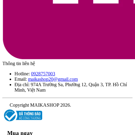
Thông tin liên hệ
Hotline:
0928757003
Email:
maikashop20@gmail.com
Địa chỉ: 974A Trường Sa, Phường 12, Quận 3, TP. Hồ Chí
Minh, Việt Nam
Copyright MAIKASHOP 2026.
Mua ngay