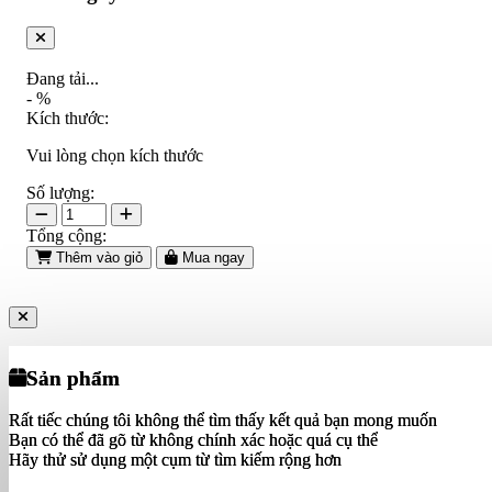
Đang tải...
-
%
Kích thước:
Vui lòng chọn kích thước
Số lượng:
Tổng cộng:
Thêm vào giỏ
Mua ngay
Sản phẩm
Sản phẩm
Rất tiếc chúng tôi không thể tìm thấy kết quả bạn mong muốn
Rất tiếc chúng tôi không thể tìm thấy kết quả bạn mong muốn
Bạn có thể đã gõ từ không chính xác hoặc quá cụ thể
Bạn có thể đã gõ từ không chính xác hoặc quá cụ thể
Hãy thử sử dụng một cụm từ tìm kiếm rộng hơn
Hãy thử sử dụng một cụm từ tìm kiếm rộng hơn