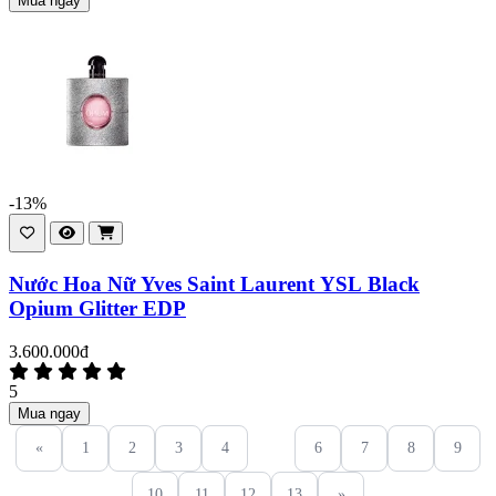
Mua ngay
-13%
Nước Hoa Nữ Yves Saint Laurent YSL Black
Opium Glitter EDP
3.600.000đ
5
Mua ngay
«
1
2
3
4
5
6
7
8
9
10
11
12
13
»