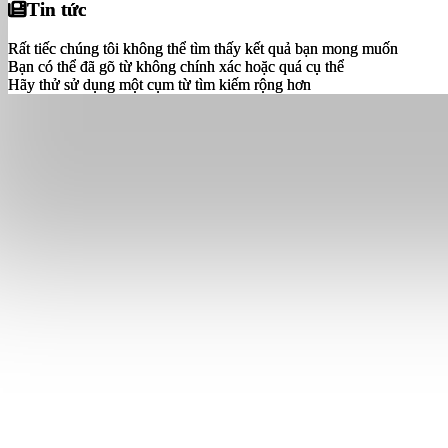
Tin tức
Tin tức
Rất tiếc chúng tôi không thể tìm thấy kết quả bạn mong muốn
Rất tiếc chúng tôi không thể tìm thấy kết quả bạn mong muốn
Bạn có thể đã gõ từ không chính xác hoặc quá cụ thể
Bạn có thể đã gõ từ không chính xác hoặc quá cụ thể
Hãy thử sử dụng một cụm từ tìm kiếm rộng hơn
Hãy thử sử dụng một cụm từ tìm kiếm rộng hơn