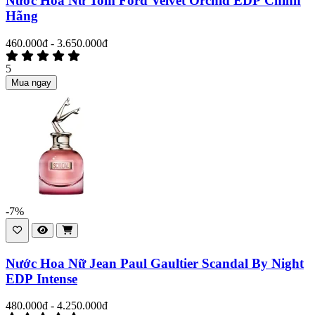
Nước Hoa Nữ Tom Ford Velvet Orchid EDP Chính
Hãng
460.000đ - 3.650.000đ
5
Mua ngay
-7%
Nước Hoa Nữ Jean Paul Gaultier Scandal By Night
EDP Intense
480.000đ - 4.250.000đ