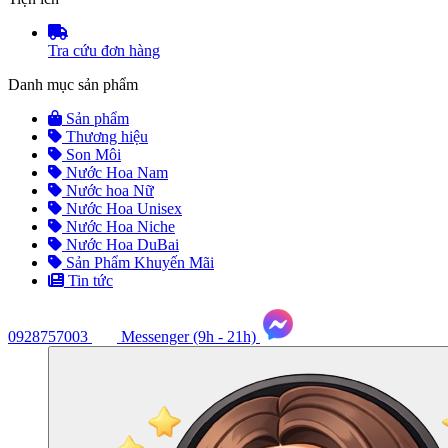
Tra cứu đơn hàng
Danh mục sản phẩm
Sản phẩm
Thương hiệu
Son Môi
Nước Hoa Nam
Nước hoa Nữ
Nước Hoa Unisex
Nước Hoa Niche
Nước Hoa DuBai
Sản Phẩm Khuyến Mãi
Tin tức
0928757003
Messenger (9h - 21h)
Tư
vấn
ngay
(9h
-
21h)