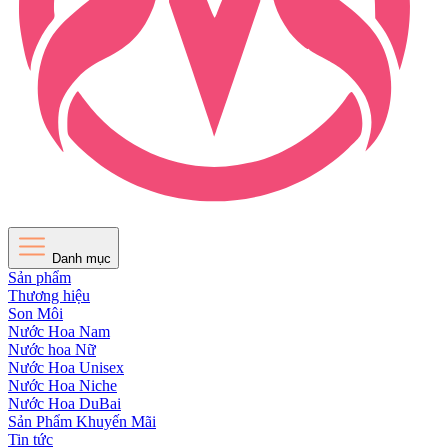
Danh mục
Sản phẩm
Thương hiệu
Son Môi
Nước Hoa Nam
Nước hoa Nữ
Nước Hoa Unisex
Nước Hoa Niche
Nước Hoa DuBai
Sản Phẩm Khuyến Mãi
Tin tức