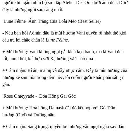
người khi ngắm nhìn bộ sưu tập Atelier Des Ors dưới ánh đèn. Dưới
đây là những ngôi sao sáng nhất:
Lune Féline -Ánh Trăng Của Loài Mèo (Best Seller)
- Nếu bạn hỏi Admin đâu là mùi hương Vani quyến rũ nhất thế giới,
câu trả lời chắc chắn là
Lune Féline
.
+
Mùi hương: Vani không ngọt gắt kiểu kẹo bánh, mà là Vani đen
tối, hun khói, kết hợp với Xạ hương và Thảo quả.
+ Cảm nhận: Bí ẩn, ma mị và đầy nhục cảm. Đây là mùi hương của
những kẻ săn mồi trong đêm tiệc, lôi cuốn người khác phải sát lại
gần.
Rose Omeyyade - Đóa Hồng Gai Góc
+ Mùi hương: Hoa hồng Damask đắt đỏ kết hợp với Gỗ Trầm
hương (Oud) và Đường nâu.
+ Cảm nhận: Sang trọng, quyền lực nhưng vẫn ngọt ngào say đắm.