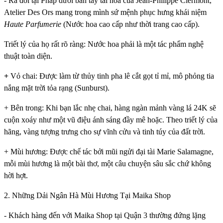
- Ra đời tại Pháp dưới bàn tay tài hoa của Jean-Philippe Clermont,
Atelier Des Ors mang trong mình sứ mệnh phục hưng khái niệm
Haute Parfumerie
(Nước hoa cao cấp như thời trang cao cấp).
Triết lý của họ rất rõ ràng: Nước hoa phải là một tác phẩm nghệ
thuật toàn diện.
+
Vỏ chai: Được làm từ thủy tinh pha lê cắt gọt tỉ mỉ, mô phỏng tia
nắng mặt trời tỏa rạng (Sunburst).
+ Bên trong: Khi bạn lắc nhẹ chai, hàng ngàn mảnh vàng lá 24K sẽ
cuộn xoáy như một vũ điệu ánh sáng đầy mê hoặc. Theo triết lý của
hãng, vàng tượng trưng cho sự vĩnh cửu và tinh túy của đất trời.
+ Mùi hương: Được chế tác bởi mũi ngửi đại tài Marie Salamagne,
mỗi mùi hương là một bài thơ, một câu chuyện sâu sắc chứ không
hời hợt.
2. Những Dải Ngân Hà Mùi Hương Tại Maika Shop
- Khách hàng đến với Maika Shop tại Quận 3 thường đứng lặng