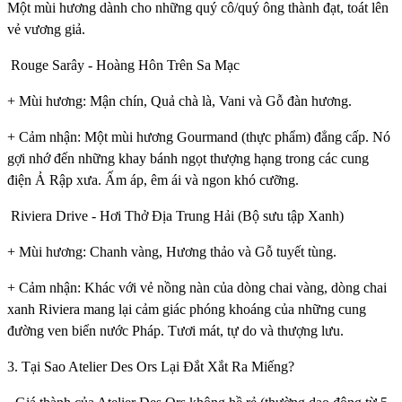
Một mùi hương dành cho những quý cô/quý ông thành đạt, toát lên
vẻ vương giả.
Rouge Sarây - Hoàng Hôn Trên Sa Mạc
+ Mùi hương: Mận chín, Quả chà là, Vani và Gỗ đàn hương.
+ Cảm nhận: Một mùi hương Gourmand (thực phẩm) đẳng cấp. Nó
gợi nhớ đến những khay bánh ngọt thượng hạng trong các cung
điện Ả Rập xưa. Ấm áp, êm ái và ngon khó cưỡng.
Riviera Drive - Hơi Thở Địa Trung Hải (Bộ sưu tập Xanh)
+ Mùi hương: Chanh vàng, Hương thảo và Gỗ tuyết tùng.
+ Cảm nhận: Khác với vẻ nồng nàn của dòng chai vàng, dòng chai
xanh Riviera mang lại cảm giác phóng khoáng của những cung
đường ven biển nước Pháp. Tươi mát, tự do và thượng lưu.
3. Tại Sao Atelier Des Ors Lại Đắt Xắt Ra Miếng?