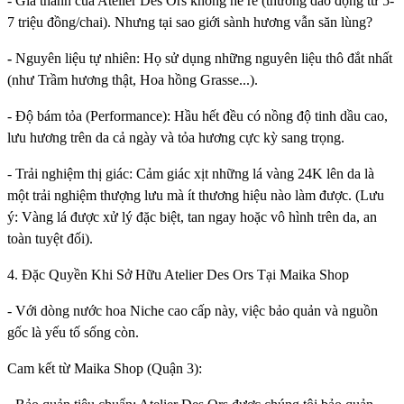
- Giá thành của Atelier Des Ors không hề rẻ (thường dao động từ 5-
7 triệu đồng/chai). Nhưng tại sao giới sành hương vẫn săn lùng?
-
Nguyên liệu tự nhiên: Họ sử dụng những nguyên liệu thô đắt nhất
(như Trầm hương thật, Hoa hồng Grasse...).
- Độ bám tỏa (Performance): Hầu hết đều có nồng độ tinh dầu cao,
lưu hương trên da cả ngày và tỏa hương cực kỳ sang trọng.
- Trải nghiệm thị giác: Cảm giác xịt những lá vàng 24K lên da là
một trải nghiệm thượng lưu mà ít thương hiệu nào làm được. (Lưu
ý: Vàng lá được xử lý đặc biệt, tan ngay hoặc vô hình trên da, an
toàn tuyệt đối).
4. Đặc Quyền Khi Sở Hữu Atelier Des Ors Tại Maika Shop
- Với dòng nước hoa Niche cao cấp này, việc bảo quản và nguồn
gốc là yếu tố sống còn.
Cam kết từ Maika Shop (Quận 3):