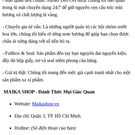
- Bảo quản tiêu chuẩn: Atelier Des Ors được chúng tôi bảo quản
trong tủ mát chuyên dụng 24/7 để giữ nguyên vẹn cấu trúc mùi
hương và chất lượng lá vàng.
- Chuyên gia tư vấn: Là những người quản trị các hội nhóm nước
hoa lớn, chúng tôi hiểu rõ từng note hương để giúp bạn chọn được
chân ái xứng đáng với số tiền bỏ ra.
- Fullbox & Seal: Sản phẩm đến tay bạn nguyên đai nguyên kiện,
đầy đủ hộp giấy, nơ và seal niêm phong của hãng.
- Giá trị thật: Chúng tôi mang đến mức giá cạnh tranh nhất cho một
sản phẩm xa xỉ phẩm.
MAIKA SHOP - Đánh Thức Mọi Giác Quan
Website:
Maikashop.vn
Địa chỉ: Quận 3, TP. Hồ Chí Minh.
Hotline:
(Số điện thoại của bạn)