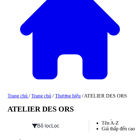
Trang chủ
/
Trang chủ
/
Thương hiệu
/
ATELIER DES ORS
Hàng mới về
ATELIER DES ORS
Hàng mới về
Tên A-Z
Bộ lọc
Lọc
Giá thấp đến cao
Phổ biến
Đánh giá cao nhất