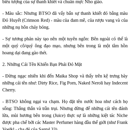
biểu tượng của sự thanh khiết và chuẩn mực Nho giáo.
- Màu sắc: Nhưng BTSO đã vấy bẩn sự thanh khiết đó bằng màu
Đỏ Huyết (Crimson Red) - màu của đam mê, của rượu vang và của
những nụ hôn cháy bỏng.
- Sự tương phản này tạo nên một tuyên ngôn: Bên ngoài có thể là
một quý cô/quý ông đạo mạo, nhưng bên trong là một tâm hồn
hoang dại đang gào thét.
2. Những Cái Tên Khiến Bạn Phải Đỏ Mặt
- Đừng ngạc nhiên khi đến Maika Shop và thấy trên kệ trưng bày
những cái tên như: Dirty Rice, Fig Porn, Naked Neroli hay Indecent
Cherry.
- BTSO không ngại va chạm. Họ đặt tên nước hoa như cách họ
sống: Thẳng thắn và trần trụi. Nhưng đừng để những cái tên đánh
lừa, mùi hương bên trong (Juice) thực sự là những kiệt tác Niche
được pha chế bởi các Master Perfumer hàng đầu thế giới (như Frank
Voelkl - cha đẻ của Santal 33).