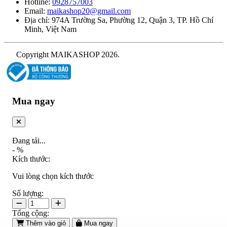
Hotline:
0928757003
Email:
maikashop20@gmail.com
Địa chỉ: 974A Trường Sa, Phường 12, Quận 3, TP. Hồ Chí
Minh, Việt Nam
Copyright MAIKASHOP 2026.
Mua ngay
Đang tải...
-
%
Kích thước:
Vui lòng chọn kích thước
Số lượng:
Tổng cộng:
Thêm vào giỏ
Mua ngay