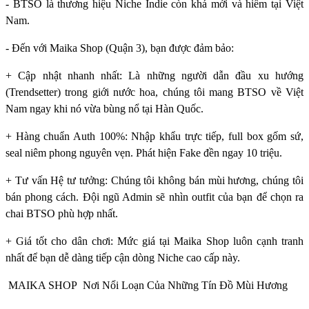
- BTSO là thương hiệu Niche Indie còn khá mới và hiếm tại Việt
Nam.
- Đến với Maika Shop (Quận 3), bạn được đảm bảo:
+ Cập nhật nhanh nhất: Là những người dẫn đầu xu hướng
(Trendsetter) trong giới nước hoa, chúng tôi mang BTSO về Việt
Nam ngay khi nó vừa bùng nổ tại Hàn Quốc.
+ Hàng chuẩn Auth 100%: Nhập khẩu trực tiếp, full box gốm sứ,
seal niêm phong nguyên vẹn. Phát hiện Fake đền ngay 10 triệu.
+ Tư vấn Hệ tư tưởng: Chúng tôi không bán mùi hương, chúng tôi
bán phong cách. Đội ngũ Admin sẽ nhìn outfit của bạn để chọn ra
chai BTSO phù hợp nhất.
+ Giá tốt cho dân chơi: Mức giá tại Maika Shop luôn cạnh tranh
nhất để bạn dễ dàng tiếp cận dòng Niche cao cấp này.
MAIKA SHOP Nơi Nổi Loạn Của Những Tín Đồ Mùi Hương