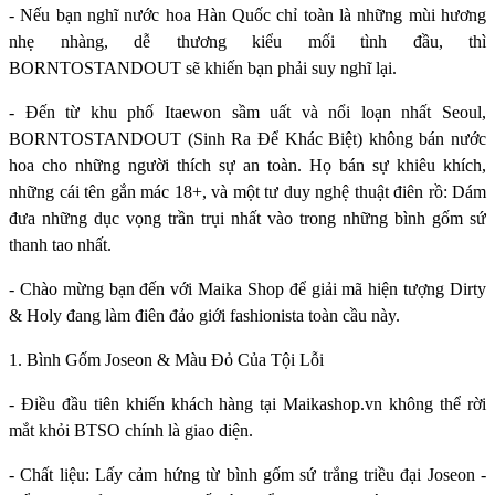
- Nếu bạn nghĩ nước hoa Hàn Quốc chỉ toàn là những mùi hương
nhẹ nhàng, dễ thương kiểu mối tình đầu, thì
BORNTOSTANDOUT sẽ khiến bạn phải suy nghĩ lại.
- Đến từ khu phố Itaewon sầm uất và nổi loạn nhất Seoul,
BORNTOSTANDOUT (Sinh Ra Để Khác Biệt) không bán nước
hoa cho những người thích sự an toàn. Họ bán sự khiêu khích,
những cái tên gắn mác 18+, và một tư duy nghệ thuật điên rồ: Dám
đưa những dục vọng trần trụi nhất vào trong những bình gốm sứ
thanh tao nhất.
- Chào mừng bạn đến với Maika Shop để giải mã hiện tượng Dirty
& Holy đang làm điên đảo giới fashionista toàn cầu này.
1. Bình Gốm Joseon & Màu Đỏ Của Tội Lỗi
- Điều đầu tiên khiến khách hàng tại Maikashop.vn không thể rời
mắt khỏi BTSO chính là giao diện.
- Chất liệu: Lấy cảm hứng từ bình gốm sứ trắng triều đại Joseon -