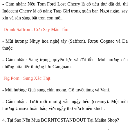
- Cảm nhận: Nếu Tom Ford Lost Cherry là cô tiểu thư đắt đỏ, thì
Indecent Cherry là cô nàng Trap Girl trong quán bar. Ngọt ngào, say
xỉn và sẵn sàng bắt trọn con mồi.
Drunk Saffron - Cơn Say Màu Tím
- Mùi hương: Nhụy hoa nghệ tây (Saffron), Rượu Cognac và Da
thuộc.
- Cảm nhận: Sang trọng, quyền lực và đắt tiền. Mùi hương của
những bữa tiệc thượng lưu Gangnam.
Fig Porn - Sung Xác Thịt
- Mùi hương: Quả sung chín mọng, Gỗ tuyết tùng và Vani.
- Cảm nhận: Tươi mới nhưng vẫn ngậy béo (creamy). Một mùi
hương Unisex hoàn hảo, vừa ngây thơ vừa khiêu khích.
4. Tại Sao Nên Mua BORNTOSTANDOUT Tại Maika Shop?