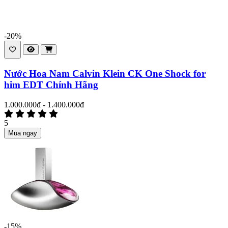
-20%
Nước Hoa Nam Calvin Klein CK One Shock for
him EDT Chính Hãng
1.000.000đ - 1.400.000đ
5
Mua ngay
-15%