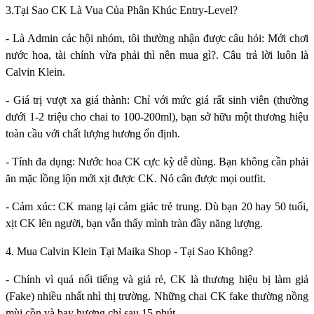
3.Tại Sao CK Là Vua Của Phân Khúc Entry-Level?
- Là Admin các hội nhóm, tôi thường nhận được câu hỏi: Mới chơi
nước hoa, tài chính vừa phải thì nên mua gì?. Câu trả lời luôn là
Calvin Klein.
- Giá trị vượt xa giá thành: Chỉ với mức giá rất sinh viên (thường
dưới 1-2 triệu cho chai to 100-200ml), bạn sở hữu một thương hiệu
toàn cầu với chất lượng hương ổn định.
- Tính đa dụng: Nước hoa CK cực kỳ dễ dùng. Bạn không cần phải
ăn mặc lồng lộn mới xịt được CK. Nó cân được mọi outfit.
- Cảm xúc: CK mang lại cảm giác trẻ trung. Dù bạn 20 hay 50 tuổi,
xịt CK lên người, bạn vẫn thấy mình tràn đầy năng lượng.
4. Mua Calvin Klein Tại Maika Shop - Tại Sao Không?
- Chính vì quá nổi tiếng và giá rẻ, CK là thương hiệu bị làm giả
(Fake) nhiều nhất nhì thị trường. Những chai CK fake thường nồng
mùi cồn và bay hương chỉ sau 15 phút.