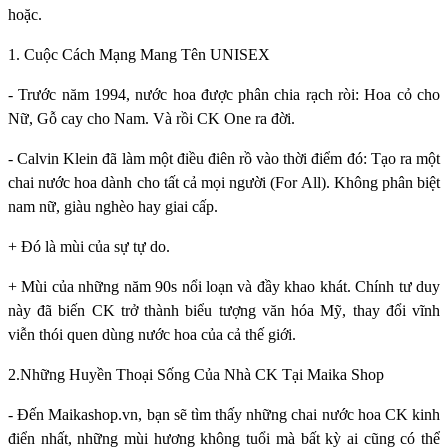
hoặc.
1. Cuộc Cách Mạng Mang Tên UNISEX
- Trước năm 1994, nước hoa được phân chia rạch ròi: Hoa cỏ cho
Nữ, Gỗ cay cho Nam. Và rồi CK One ra đời.
- Calvin Klein đã làm một điều điên rồ vào thời điểm đó: Tạo ra một
chai nước hoa dành cho tất cả mọi người (For All). Không phân biệt
nam nữ, giàu nghèo hay giai cấp.
+ Đó là mùi của sự tự do.
+ Mùi của những năm 90s nổi loạn và đầy khao khát. Chính tư duy
này đã biến CK trở thành biểu tượng văn hóa Mỹ, thay đổi vĩnh
viễn thói quen dùng nước hoa của cả thế giới.
2.Những Huyền Thoại Sống Của Nhà CK Tại Maika Shop
- Đến Maikashop.vn, bạn sẽ tìm thấy những chai nước hoa CK kinh
điển nhất, những mùi hương không tuổi mà bất kỳ ai cũng có thể