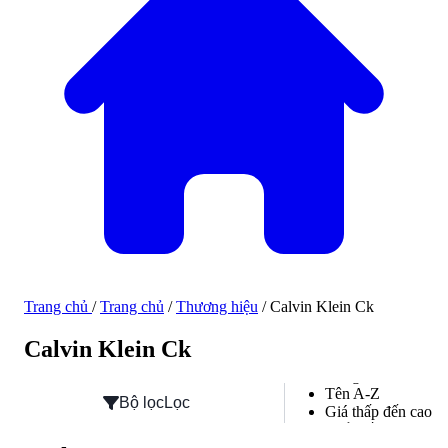
Trang chủ
/
Trang chủ
/
Thương hiệu
/
Calvin Klein Ck
Hàng mới về
Calvin Klein Ck
Hàng mới về
Tên A-Z
Bộ lọc
Lọc
Giá thấp đến cao
Phổ biến
Đánh giá cao nhất