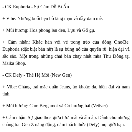
- CK Euphoria - Sự Cám Dỗ Bí Ẩn
+ Vibe: Những buổi hẹn hò lãng mạn và đầy đam mê.
+ Mùi hương: Hoa phong lan đen, Lựu và Gỗ gụ.
+ Cảm nhận: Khác hẳn với vẻ trong trẻo của dòng One/Be,
Euphoria (đặc biệt bản nữ) là sự bùng nổ của quyến rũ, hiện đại và
sắc sảo. Một trong những chai bán chạy nhất mùa Thu Đông tại
Maika Shop.
- CK Defy - Thế Hệ Mới (New Gen)
+ Vibe: Chàng trai mặc quần Jeans, áo khoác da, hiện đại và nam
tính.
+ Mùi hương: Cam Bergamot và Cỏ hương bài (Vetiver).
+ Cảm nhận: Sự giao thoa giữa tươi mát và ấm áp. Dành cho những
chàng trai Gen Z năng động, dám thách thức (Defy) mọi giới hạn.