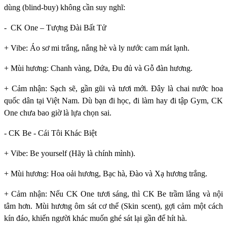
dùng (blind-buy) không cần suy nghĩ:
- CK One – Tượng Đài Bất Tử
+ Vibe: Áo sơ mi trắng, nắng hè và ly nước cam mát lạnh.
+ Mùi hương: Chanh vàng, Dứa, Đu đủ và Gỗ đàn hương.
+ Cảm nhận: Sạch sẽ, gần gũi và tươi mới. Đây là chai nước hoa
quốc dân tại Việt Nam. Dù bạn đi học, đi làm hay đi tập Gym, CK
One chưa bao giờ là lựa chọn sai.
- CK Be - Cái Tôi Khác Biệt
+ Vibe: Be yourself (Hãy là chính mình).
+ Mùi hương: Hoa oải hương, Bạc hà, Đào và Xạ hương trắng.
+ Cảm nhận: Nếu CK One tươi sáng, thì CK Be trầm lắng và nội
tâm hơn. Mùi hương ôm sát cơ thể (Skin scent), gợi cảm một cách
kín đáo, khiến người khác muốn ghé sát lại gần để hít hà.