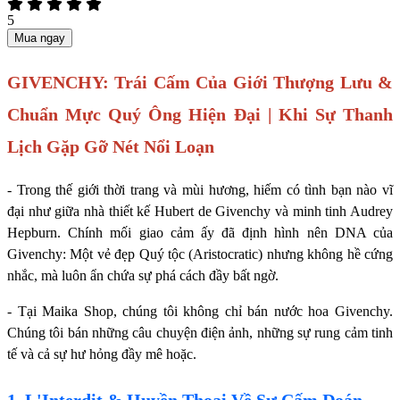
5
Mua ngay
GIVENCHY: Trái Cấm Của Giới Thượng Lưu &
Chuẩn Mực Quý Ông Hiện Đại | Khi Sự Thanh
Lịch Gặp Gỡ Nét Nổi Loạn
- Trong thế giới thời trang và mùi hương, hiếm có tình bạn nào vĩ
đại như giữa nhà thiết kế Hubert de Givenchy và minh tinh Audrey
Hepburn. Chính mối giao cảm ấy đã định hình nên DNA của
Givenchy: Một vẻ đẹp Quý tộc (Aristocratic) nhưng không hề cứng
nhắc, mà luôn ẩn chứa sự phá cách đầy bất ngờ.
- Tại Maika Shop, chúng tôi không chỉ bán nước hoa Givenchy.
Chúng tôi bán những câu chuyện điện ảnh, những sự rung cảm tinh
tế và cả sự hư hỏng đầy mê hoặc.