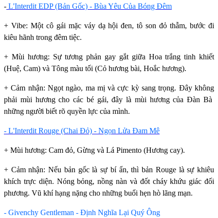
-
L'Interdit EDP (Bản Gốc) - Bùa Yêu Của Bóng Đêm
+ Vibe: Một cô gái mặc váy dạ hội đen, tô son đỏ thẫm, bước đi
kiêu hãnh trong đêm tiệc.
+ Mùi hương: Sự tương phản gay gắt giữa Hoa trắng tinh khiết
(Huệ, Cam) và Tông màu tối (Cỏ hương bài, Hoắc hương).
+ Cảm nhận: Ngọt ngào, ma mị và cực kỳ sang trọng. Đây không
phải mùi hương cho các bé gái, đây là mùi hương của Đàn Bà
những người biết rõ quyền lực của mình.
- L'Interdit Rouge (Chai Đỏ) - Ngọn Lửa Đam Mê
+ Mùi hương: Cam đỏ, Gừng và Lá Pimento (Hương cay).
+ Cảm nhận: Nếu bản gốc là sự bí ẩn, thì bản Rouge là sự khiêu
khích trực diện. Nóng bỏng, nồng nàn và đốt cháy khứu giác đối
phương. Vũ khí hạng nặng cho những buổi hẹn hò lãng mạn.
- Givenchy Gentleman - Định Nghĩa Lại Quý Ông