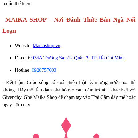
muốn thể hiện.
MAIKA SHOP - Nơi Đánh Thức Bản Ngã Nổi
Loạn
Website:
Maikashop.vn
Địa chỉ:
974A Trường Sa p12 Quận 3, TP. Hồ Chí Minh
.
Hotline:
0928757003
- Kết luận: Cuộc sống có quá nhiều luật lệ, nhưng nước hoa thì
không. Hãy một lần dám phá bỏ rào cản, dám trở nên khác biệt với
Givenchy. Ghé Maika Shop để chạm tay vào Trái Cấm đầy mê hoặc
ngay hôm nay.