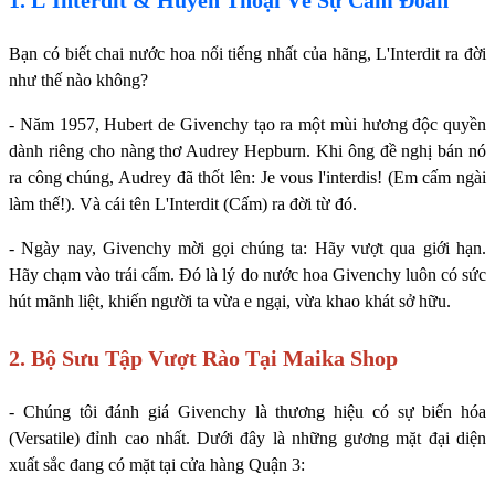
1. L'Interdit & Huyền Thoại Về Sự Cấm Đoán
Bạn có biết chai nước hoa nổi tiếng nhất của hãng, L'Interdit ra đời
như thế nào không?
- Năm 1957, Hubert de Givenchy tạo ra một mùi hương độc quyền
dành riêng cho nàng thơ Audrey Hepburn. Khi ông đề nghị bán nó
ra công chúng, Audrey đã thốt lên: Je vous l'interdis! (Em cấm ngài
làm thế!). Và cái tên L'Interdit (Cấm) ra đời từ đó.
- Ngày nay, Givenchy mời gọi chúng ta: Hãy vượt qua giới hạn.
Hãy chạm vào trái cấm. Đó là lý do nước hoa Givenchy luôn có sức
hút mãnh liệt, khiến người ta vừa e ngại, vừa khao khát sở hữu.
2. Bộ Sưu Tập Vượt Rào Tại Maika Shop
- Chúng tôi đánh giá Givenchy là thương hiệu có sự biến hóa
(Versatile) đỉnh cao nhất. Dưới đây là những gương mặt đại diện
xuất sắc đang có mặt tại cửa hàng Quận 3: