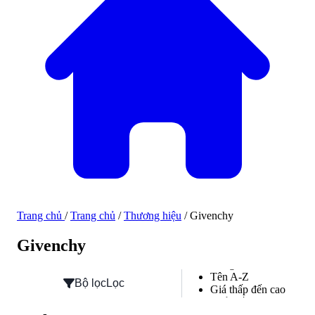
Trang chủ
/
Trang chủ
/
Thương hiệu
/
Givenchy
Hàng mới về
Sắp xếp
Givenchy
Hàng mới về
Tên A-Z
Bộ lọc
Lọc
Giá thấp đến cao
Phổ biến
Đánh giá cao nhất