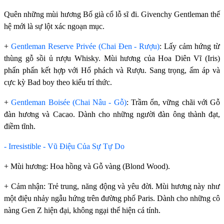
Quên những mùi hương Bố già cổ lỗ sĩ đi. Givenchy Gentleman thế
hệ mới là sự lột xác ngoạn mục.
+
Gentleman Reserve Privée (Chai Đen - Rượu)
: Lấy cảm hứng từ
thùng gỗ sồi ủ rượu Whisky. Mùi hương của Hoa Diên Vĩ (Iris)
phấn phấn kết hợp với Hổ phách và Rượu. Sang trọng, ấm áp và
cực kỳ Bad boy theo kiểu trí thức.
+
Gentleman Boisée (Chai Nâu - Gỗ)
: Trầm ổn, vững chãi với Gỗ
đàn hương và Cacao. Dành cho những người đàn ông thành đạt,
điềm tĩnh.
- Irresistible - Vũ Điệu Của Sự Tự Do
+ Mùi hương: Hoa hồng và Gỗ vàng (Blond Wood).
+ Cảm nhận: Trẻ trung, năng động và yêu đời. Mùi hương này như
một điệu nhảy ngẫu hứng trên đường phố Paris. Dành cho những cô
nàng Gen Z hiện đại, không ngại thể hiện cá tính.