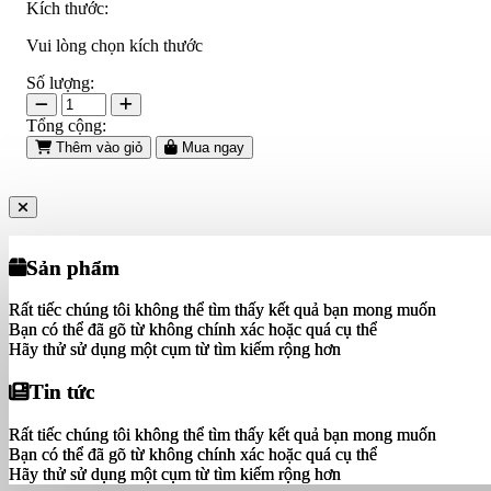
Kích thước:
Vui lòng chọn kích thước
Số lượng:
Tổng cộng:
Thêm vào giỏ
Mua ngay
Sản phẩm
Sản phẩm
Rất tiếc chúng tôi không thể tìm thấy kết quả bạn mong muốn
Rất tiếc chúng tôi không thể tìm thấy kết quả bạn mong muốn
Bạn có thể đã gõ từ không chính xác hoặc quá cụ thể
Bạn có thể đã gõ từ không chính xác hoặc quá cụ thể
Hãy thử sử dụng một cụm từ tìm kiếm rộng hơn
Hãy thử sử dụng một cụm từ tìm kiếm rộng hơn
Tin tức
Tin tức
Rất tiếc chúng tôi không thể tìm thấy kết quả bạn mong muốn
Rất tiếc chúng tôi không thể tìm thấy kết quả bạn mong muốn
Bạn có thể đã gõ từ không chính xác hoặc quá cụ thể
Bạn có thể đã gõ từ không chính xác hoặc quá cụ thể
Hãy thử sử dụng một cụm từ tìm kiếm rộng hơn
Hãy thử sử dụng một cụm từ tìm kiếm rộng hơn