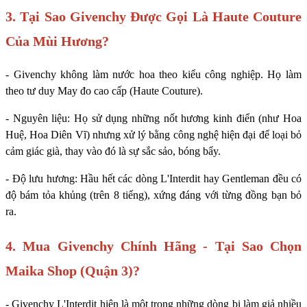
3. Tại Sao Givenchy Được Gọi Là Haute Couture
Của Mùi Hương?
- Givenchy không làm nước hoa theo kiểu công nghiệp. Họ làm
theo tư duy May đo cao cấp (Haute Couture).
- Nguyên liệu: Họ sử dụng những nốt hương kinh điển (như Hoa
Huệ, Hoa Diên Vĩ) nhưng xử lý bằng công nghệ hiện đại để loại bỏ
cảm giác già, thay vào đó là sự sắc sảo, bóng bẩy.
- Độ lưu hương: Hầu hết các dòng L'Interdit hay Gentleman đều có
độ bám tỏa khủng (trên 8 tiếng), xứng đáng với từng đồng bạn bỏ
ra.
4. Mua Givenchy Chính Hãng - Tại Sao Chọn
Maika Shop (Quận 3)?
- Givenchy L'Interdit hiện là một trong những dòng bị làm giả nhiều