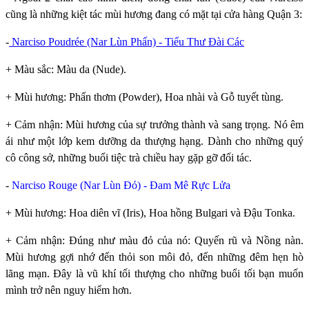
cũng là những kiệt tác mùi hương đang có mặt tại cửa hàng Quận 3:
-
Narciso Poudrée (Nar Lùn Phấn) - Tiểu Thư Đài Các
+ Màu sắc: Màu da (Nude).
+ Mùi hương: Phấn thơm (Powder), Hoa nhài và Gỗ tuyết tùng.
+ Cảm nhận: Mùi hương của sự trưởng thành và sang trọng. Nó êm
ái như một lớp kem dưỡng da thượng hạng. Dành cho những quý
cô công sở, những buổi tiệc trà chiều hay gặp gỡ đối tác.
-
Narciso Rouge (Nar Lùn Đỏ) - Đam Mê Rực Lửa
+ Mùi hương: Hoa diên vĩ (Iris), Hoa hồng Bulgari và Đậu Tonka.
+ Cảm nhận: Đúng như màu đỏ của nó: Quyến rũ và Nồng nàn.
Mùi hương gợi nhớ đến thỏi son môi đỏ, đến những đêm hẹn hò
lãng mạn. Đây là vũ khí tối thượng cho những buổi tối bạn muốn
mình trở nên nguy hiểm hơn.