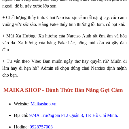
ngoài, dễ bị trầy xước lớp sơn.
+ Chất lượng thủy tinh: Chai Narciso xịn cầm rất nặng tay, các cạnh
vuông vức sắc sảo. Hàng Fake thủy tinh thường lồi lõm, có bọt khí.
+ Mùi Xạ Hương: Xạ hương của Narciso Auth rất êm, ấm và hòa
vào da. Xạ hương của hàng Fake hắc, nồng mùi cồn và gây đau
đầu.
+ Tư vấn theo Vibe: Bạn muốn ngây thơ hay quyến rũ? Muốn đi
làm hay đi hẹn hò? Admin sẽ chọn đúng chai Narciso định mệnh
cho bạn.
MAIKA SHOP - Đánh Thức Bản Năng Gợi Cảm
Website:
Maikashop.vn
Địa chỉ:
974A Trường Sa P12 Quận 3, TP. Hồ Chí Minh.
Hotline:
0928757003