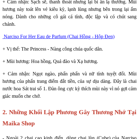
+ Cảm nhận: Sạch sẽ, thanh thoát nhưng lại bí ẩn lạ thường. Mùi
hương này toát lên vẻ kiêu kỳ, lạnh lùng nhưng bên trong lại ấm
nóng. Dành cho những cô gái cá tính, độc lập và có chút sang
chảnh.
Narciso For Her Eau de Parfum (Chai Hồng - Hộp Đen)
+ Vị thế: The Princess - Nàng công chúa quốc dân.
+ Mùi hương: Hoa hồng, Quả đào và Xạ hương.
+ Cảm nhận: Ngọt ngào, phấn phấn và nữ tính tuyệt đối. Mùi
hương của phấn trang điểm đắt tiền, của sự dịu dàng. Đây là chai
nước hoa Sát trai số 1. Đàn ông cực kỳ thích mùi này vì nó gợi cảm
giác muốn che chở.
2. Những Khối Lập Phương Gây Thương Nhớ Tại
Maika Shop
- Ngoài 2 chai cao kinh điển, dòng chai lùn (Cube) của Narciso