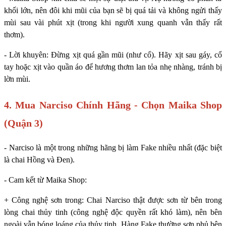
khối lớn, nên đôi khi mũi của bạn sẽ bị quá tải và không ngửi thấy
mùi sau vài phút xịt (trong khi người xung quanh vẫn thấy rất
thơm).
- Lời khuyên: Đừng xịt quá gần mũi (như cổ). Hãy xịt sau gáy, cổ
tay hoặc xịt vào quần áo để hương thơm lan tỏa nhẹ nhàng, tránh bị
lờn mùi.
4. Mua Narciso Chính Hãng - Chọn Maika Shop
(Quận 3)
- Narciso là một trong những hãng bị làm Fake nhiều nhất (đặc biệt
là chai Hồng và Đen).
- Cam kết từ Maika Shop:
+ Công nghệ sơn trong: Chai Narciso thật được sơn từ bên trong
lòng chai thủy tinh (công nghệ độc quyền rất khó làm), nên bên
ngoài vẫn bóng loáng của thủy tinh. Hàng Fake thường sơn phủ bên