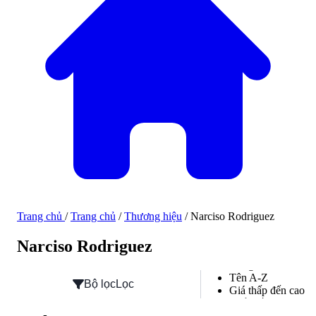
Trang chủ
/
Trang chủ
/
Thương hiệu
/
Narciso Rodriguez
Hàng mới về
Narciso Rodriguez
Hàng mới về
Tên A-Z
Bộ lọc
Lọc
Giá thấp đến cao
Phổ biến
Đánh giá cao nhất