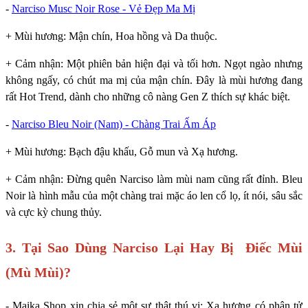
-
Narciso Musc Noir Rose - Vẻ Đẹp Ma Mị
+ Mùi hương: Mận chín, Hoa hồng và Da thuộc.
+ Cảm nhận: Một phiên bản hiện đại và tối hơn. Ngọt ngào nhưng
không ngấy, có chút ma mị của mận chín. Đây là mùi hương đang
rất Hot Trend, dành cho những cô nàng Gen Z thích sự khác biệt.
-
Narciso Bleu Noir (Nam) - Chàng Trai Ấm Áp
+ Mùi hương: Bạch đậu khấu, Gỗ mun và Xạ hương.
+ Cảm nhận: Đừng quên Narciso làm mùi nam cũng rất đỉnh. Bleu
Noir là hình mẫu của một chàng trai mặc áo len cổ lọ, ít nói, sâu sắc
và cực kỳ chung thủy.
3. Tại Sao Dùng Narciso Lại Hay Bị Điếc Mùi
(Mù Mùi)?
- Maika Shop xin chia sẻ một sự thật thú vị: Xạ hương có phân tử