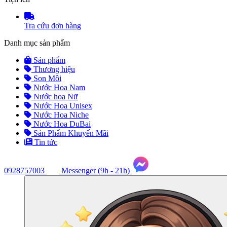
Tra cứu đơn hàng
Danh mục sản phẩm
Sản phẩm
Thương hiệu
Son Môi
Nước Hoa Nam
Nước hoa Nữ
Nước Hoa Unisex
Nước Hoa Niche
Nước Hoa DuBai
Sản Phẩm Khuyến Mãi
Tin tức
Maikashop - Nước hoa chính hã
0928757003
Messenger (9h - 21h)
Tư
vấn
ngay
(9h
-
21h)