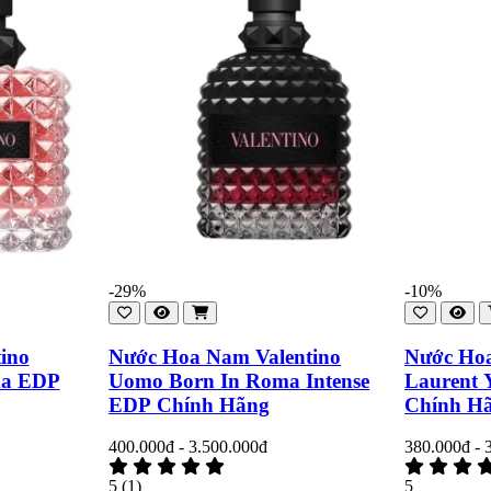
-29%
-10%
ino
Nước Hoa Nam Valentino
Nước Hoa
ma EDP
Uomo Born In Roma Intense
Laurent 
EDP Chính Hãng
Chính H
400.000đ - 3.500.000đ
380.000đ - 
5
(1)
5