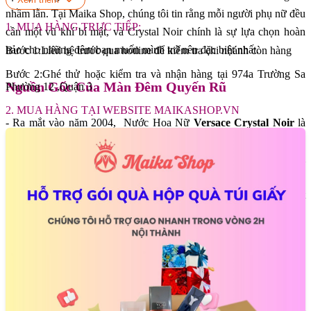
nhầm lẫn. Tại Maika Shop, chúng tôi tin rằng mỗi người phụ nữ đều
1. MUA HÀNG TRỰC TIẾP:
cần một vũ khí bí mật, và Crystal Noir chính là sự lựa chọn hoàn
hảo cho những đêm bạn muốn mình trở nên đặc biệt nhất.
Bước 1:Liên hệ trước qua hotline để kiểm tra chi nhánh còn hàng
Bước 2:Ghé thử hoặc kiểm tra và nhận hàng tại 974a Trường Sa
Nguồn Gốc Của Màn Đêm Quyến Rũ
Phường 12 ,Quận 3
2. MUA HÀNG TẠI WEBSITE MAIKASHOP.VN
- Ra mắt vào năm 2004, Nước Hoa Nữ
Versace Crystal Noir
là
tác phẩm của nhà pha chế tài ba Antoine Lie. Đây là mùi hương
khai sinh ra cả dòng Crystal huyền thoại. Crystal Noir thuộc nhóm
hương Hoa cỏ Phương Đông (Amber Floral), một sự kết hợp táo
bạo giữa hương gia vị cay nồng, hoa trắng nồng nàn và sự ngọt
ngào kem mịn của dừa.
Khám Phá Chi Tiết Từng Tầng Hương Bản Giao
Hưởng Của Bóng Tối và Ánh Sáng