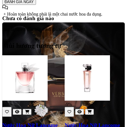
ĐÁNH GIÁ NGAY
mọi người.
+ Hoàn toàn không phải là một chai nước hoa đa dụng.
Chưa có đánh giá nào
Hãy là người đầu tiên đánh giá sản phẩm này!
Mùi hương tương tự
-20%
-9%
Nước Hoa Nữ Lancome
Nước Hoa Nữ Lancome