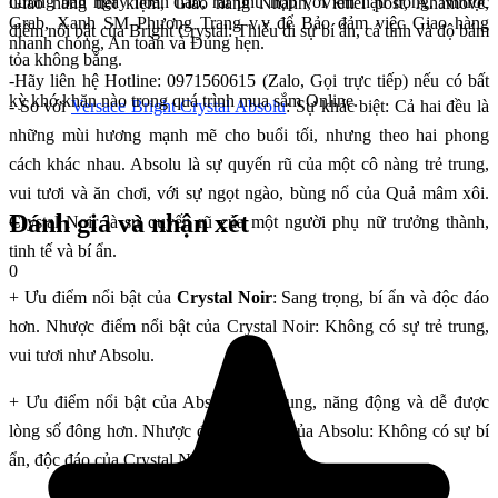
hương ban ngày hoàn hảo, rất phù hợp với khí hậu nóng. Nhược
Giao hàng tiết kiệm, Giao hàng Nhanh, Viettel post, Ahamove,
Grab, Xanh SM Phương Trang v.v để Bảo đảm việc Giao hàng
điểm nổi bật của Bright Crystal: Thiếu đi sự bí ẩn, cá tính và độ bám
nhanh chóng, An toàn và Đúng hẹn.
tỏa không bằng.
-Hãy liên hệ Hotline: 0971560615 (Zalo, Gọi trực tiếp) nếu có bất
kỳ khó khăn nào trong quá trình mua sắm Online.
- So với
Versace Bright Crystal Absolu
: Sự khác biệt: Cả hai đều là
những mùi hương mạnh mẽ cho buổi tối, nhưng theo hai phong
cách khác nhau. Absolu là sự quyến rũ của một cô nàng trẻ trung,
vui tươi và ăn chơi, với sự ngọt ngào, bùng nổ của Quả mâm xôi.
Đánh giá và nhận xét
Crystal Noir là sự quyến rũ của một người phụ nữ trưởng thành,
tinh tế và bí ẩn.
0
+ Ưu điểm nổi bật của
Crystal Noir
: Sang trọng, bí ẩn và độc đáo
hơn. Nhược điểm nổi bật của Crystal Noir: Không có sự trẻ trung,
vui tươi như Absolu.
+ Ưu điểm nổi bật của Absolu: Trẻ trung, năng động và dễ được
lòng số đông hơn. Nhược điểm nổi bật của Absolu: Không có sự bí
ẩn, độc đáo của Crystal Noir.