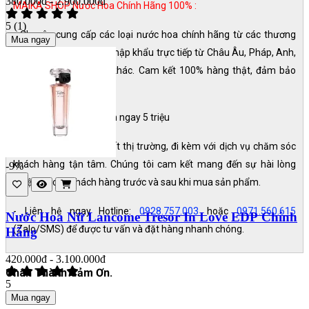
380.000đ - 2.900.000đ
MAIKA SHOP Nước Hoa Chính Hãng 100% :
5
(1)
- Chuyên cung cấp các loại nước hoa chính hãng từ các thương
Mua ngay
hiệu nổi tiếng thế giới, nhập khẩu trực tiếp từ Châu Âu, Pháp, Anh,
Mỹ và nhiều quốc gia khác. Cam kết 100% hàng thật, đảm bảo
chất lượng và uy tín.
- Nếu phát hiện fake đền ngay 5 triệu
- Giá cả cạnh tranh nhất thị trường, đi kèm với dịch vụ chăm sóc
khách hàng tận tâm. Chúng tôi cam kết mang đến sự hài lòng
-9%
tuyệt đối cho khách hàng trước và sau khi mua sản phẩm.
- Liên hệ ngay Hotline:
0928.757.003
hoặc
0971.560.615
Nước Hoa Nữ Lancome Tresor In Love EDP Chính
(Zalo/SMS) để được tư vấn và đặt hàng nhanh chóng.
Hãng
420.000đ - 3.100.000đ
Chân Thành Cảm Ơn.
5
Mua ngay