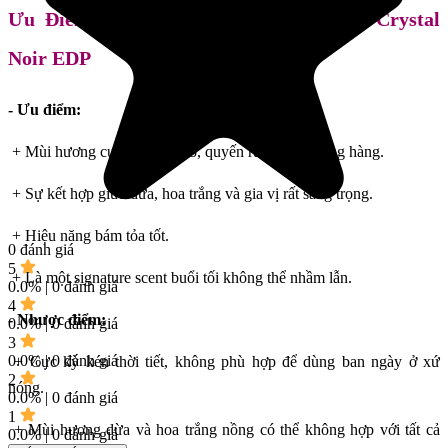
Ưu Điểm & Nhược Điểm Nổi Bật Của Crystal
Noir EDP
- Ưu điểm:
+ Mùi hương cực kỳ độc đáo, quyến rũ, không đụng hàng.
+ Sự kết hợp giữa dừa, hoa trắng và gia vị rất sang trọng.
+ Hiệu năng bám tỏa tốt.
0 đánh giá
5
+ Là một signature scent buổi tối không thể nhầm lẫn.
0.0% | 0 đánh giá
4
- Nhược điểm:
0.0% | 0 đánh giá
3
0.0% | 0 đánh giá
+ Cực kỳ kén thời tiết, không phù hợp để dùng ban ngày ở xứ
2
nóng.
0.0% | 0 đánh giá
1
+ Mùi hương dừa và hoa trắng nồng có thể không hợp với tất cả
0.0% | 0 đánh giá