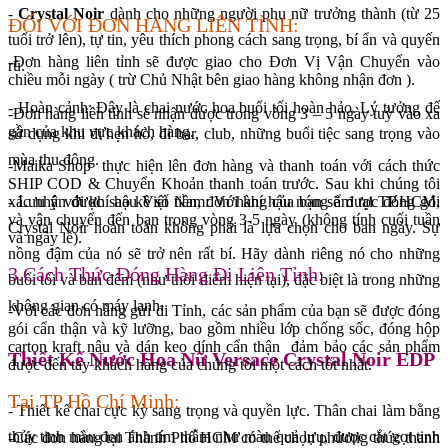
-
Crystal Noir
dành cho những người phụ nữ trưởng thành (từ 25
ĐỐI VỚI ĐƠN HÀNG LIÊN TỈNH:
tuổi trở lên), tự tin, yêu thích phong cách sang trọng, bí ẩn và quyến
-Đơn hàng liên tỉnh sẽ được giao cho Đơn Vị Vận Chuyển vào
rũ.
chiều mỗi ngày ( trừ Chủ Nhật bên giao hàng không nhận đơn ).
- Hoàn cảnh: Đây là chai nước hoa buổi tối hoàn hảo. Lý tưởng để
-Đơn hàng liên tỉnh sẽ nhận được trong vòng 3 – 5 ngày tuỳ vào xa
gần của khu vực khách hàng.
sử dụng khi đi hẹn hò, đi bar, club, những buổi tiệc sang trọng vào
mùa thu đông.
-Maika Shop thực hiện lên đơn hàng và thanh toán với cách thức
SHIP COD & Chuyển Khoản thanh toán trước. Sau khi chúng tôi
- Lưu ý với khí hậu Việt Nam: Với khí hậu nóng ẩm tại TP.HCM,
xác nhận được sao kê số tiền, đơn hàng của bạn sẽ được đóng gói
và vận chuyển đến bạn trong vòng 3-5 ngày (không tính cuối tuần
Crystal Noir hoàn toàn không phải là lựa chọn cho ban ngày. Sự
và ngày lễ).
nồng đậm của nó sẽ trở nên rất bí. Hãy dành riêng nó cho những
3.Cách Thức Đóng Hàng Đi Liên Tỉnh:
buổi tối và ban đêm (như thời điểm hiện tại), đặc biệt là trong những
không gian có máy lạnh.
-Với các đơn hàng gửi đi Tỉnh, các sản phẩm của bạn sẽ được đóng
gói cẩn thận và kỹ lưỡng, bao gồm nhiều lớp chống sốc, đóng hộp
carton kraft nâu và dán keo dính cẩn thận đảm bảo các sản phẩm
Thiết Kế Nước Hoa Nữ Versace Crystal Noir EDP
được đến tay khách hàng của chúng tôi một cách tốt nhất.
Tại TP Hồ Chí Minh:
- Thiết kế chai cực kỳ sang trọng và quyền lực. Thân chai làm bằng
thủy tinh màu đen ánh tím thẫm như màu quả lựu, được cắt gọt tinh
-Các đơn hàng tại Thành Phố HCM có thể chọn phương thức thanh