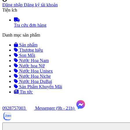
Đăng nhập
Đăng ký tài khoản
Tiện ích
Tra cứu đơn hàng
Danh mục sản phẩm
Sản phẩm
Thương hiệu
Son Môi
Nước Hoa Nam
Nước hoa Nữ
Nước Hoa Unisex
Nước Hoa Niche
Nước Hoa DuBai
Sản Phẩm Khuyến Mãi
Tin tức
0928757003
Messenger (9h - 21h)
Tư
vấn
ngay
(9h