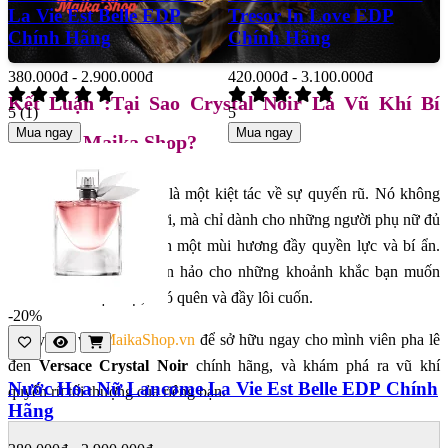
La Vie Est Belle EDP
Tresor In Love EDP
Chính Hãng
Chính Hãng
380.000đ - 2.900.000đ
420.000đ - 3.100.000đ
Kết Luận :Tại Sao Crystal Noir Là Vũ Khí Bí
5
(1)
5
Mua ngay
Mua ngay
Mật Tại Maika Shop?
-
Versace Crystal Noir
là một kiệt tác về sự quyến rũ. Nó không
dành cho tất cả mọi người, mà chỉ dành cho những người phụ nữ đủ
tự tin để mang trên mình một mùi hương đầy quyền lực và bí ẩn.
Đây là sự lựa chọn hoàn hảo cho những khoảnh khắc bạn muốn
mình trở nên đặc biệt, khó quên và đầy lôi cuốn.
-20%
- Hãy đến với
MaikaShop.vn
để sở hữu ngay cho mình viên pha lê
đen
Versace Crystal Noir
chính hãng, và khám phá ra vũ khí
Nước Hoa Nữ Lancome La Vie Est Belle EDP Chính
quyến rũ tối thượng của riêng bạn.
Hãng