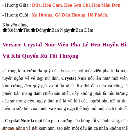
- Hương Giữa :
Dừa, Hoa Cam, Hoa Sơn Chi, Hoa Mẫu Đơn.
- Hương Cuối :
Xạ Hương, Gỗ Đàn Hương, Hổ Phách.
Khuyên dùng
Xuân
Thu
Đông
Ban Ngày
Ban Đêm
Versace Crystal Noir Viên Pha Lê Đen Huyền Bí,
Vũ Khí Quyến Rũ Tối Thượng
- Trong khu vườn đá quý của Versace, nơi mỗi viên pha lê là một
tuyên ngôn về vẻ đẹp nữ tính,
Crystal Noir
nổi lên như một viên
kim cương đen quý giá và bí ẩn nhất. Ra đời đầu tiên và cũng là
phiên bản mang đậm chiều sâu nhất, đây không phải là mùi hương
của sự trong trẻo, ngây thơ, mà là vũ khí của người phụ nữ tự tin,
hiểu rõ sức hút của mình và không ngại thể hiện nó một cách tinh tế.
-
Crystal Noir
là một bản giao hưởng của bóng tối và ánh sáng, của
sự cay nồng và nét kem mịn, tạo nên một dấu ấn cá nhân không thể
Xem thêm