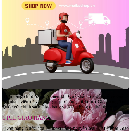
fatale, một người phụ nữ có sức hút chết người nhưng lại rất tinh tế.
Đây là một trong những mùi hương độc đáo nhất trên thị trường,
không hề đại trà.
- Độ lưu hương (Longevity): Rất tốt. Phiên bản EDP có thể dễ dàng
lưu lại trên da từ 6-8 tiếng.
- Độ tỏa hương (Sillage): Khá tốt. Nó tạo ra một vùng hương rõ rệt,
đủ để lại ấn tượng mạnh mẽ mà không quá nồng gắt, rất phù hợp
cho những buổi tiệc tối.
-Đơn hàng chỉ được thực hiện khi Quý khách đã đồng ý về Giá cả
mà nhân viên tư vấn cung cấp. Chúng tôi hổ trợ Giao hàng Toàn
Quốc với chính sách Giao hàng và Kiểm hàng cụ thể như sau:
1.PHÍ GIAO HÀNG :
+Đơn hàng Nước hoa Fullbox(Hàng nguyên seal) : Miễn phí Giao