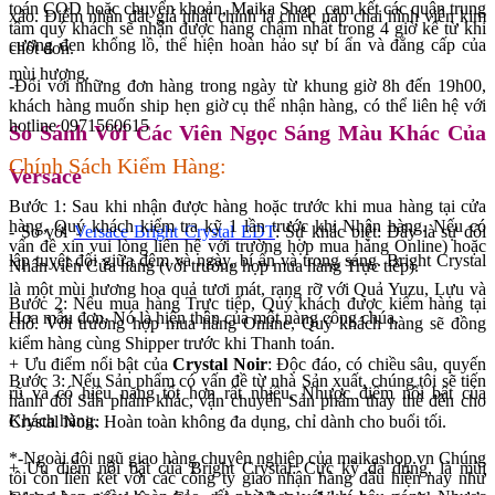
toán COD hoặc chuyển khoản, Maika Shop cam kết các quận trung
xảo. Điểm nhấn đắt giá nhất chính là chiếc nắp chai hình viên kim
tâm quý khách sẽ nhận được hàng chậm nhất trong 4 giờ kể từ khi
cương đen khổng lồ, thể hiện hoàn hảo sự bí ẩn và đẳng cấp của
chốt đơn.
mùi hương.
-Đối với những đơn hàng trong ngày từ khung giờ 8h đến 19h00,
khách hàng muốn ship hẹn giờ cụ thể nhận hàng, có thể liên hệ với
hotline 0971560615
So Sánh Với Các Viên Ngọc Sáng Màu Khác Của
Chính Sách Kiểm Hàng:
Versace
Bước 1: Sau khi nhận được hàng hoặc trước khi mua hàng tại cửa
hàng, Quý khách kiểm tra kỹ 1 lần trước khi Nhận hàng. Nếu có
- So với
Versace Bright Crystal EDT
: Sự khác biệt: Đây là sự đối
vấn đề xin vui lòng liên hệ với trường hợp mua hàng Online) hoặc
lập tuyệt đối giữa đêm và ngày, bí ẩn và trong sáng. Bright Crystal
Nhân viên Cửa hàng (với trường hợp mua hàng Trực tiếp).
là một mùi hương hoa quả tươi mát, rạng rỡ với Quả Yuzu, Lựu và
Bước 2: Nếu mua hàng Trực tiếp, Quý khách được kiểm hàng tại
Hoa mẫu đơn. Nó là hiện thân của một nàng công chúa.
chỗ. Với trường hợp mua hàng Online, Quý khách hàng sẽ đồng
kiểm hàng cùng Shipper trước khi Thanh toán.
+ Ưu điểm nổi bật của
Crystal Noir
: Độc đáo, có chiều sâu, quyến
Bước 3: Nếu Sản phẩm có vấn đề từ nhà Sản xuất, chúng tôi sẽ tiến
rũ và có hiệu năng tốt hơn rất nhiều. Nhược điểm nổi bật của
hành đổi Sản phẩm khác, vận chuyển Sản phẩm thay thế đến cho
Khách hàng.
Crystal Noir: Hoàn toàn không đa dụng, chỉ dành cho buổi tối.
*-Ngoài đội ngũ giao hàng chuyên nghiệp của maikashop.vn Chúng
+ Ưu điểm nổi bật của Bright Crystal: Cực kỳ đa dụng, là mùi
tôi còn liên kết với các công ty giao nhận hàng đầu hiện nay như