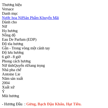
Thương hiệu
Versace
Danh mục
Nước hoa Nữ
Sản Phẩm Khuyến Mãi
Dành cho
Nữ
Họ hương
Nồng độ
Eau De Parfum (EDP)
Độ tỏa hương
Gần - Trong vòng một cánh tay
Độ lưu hương
6 giờ - 8 giờ
Phong cách hương
Nữ tính
Quyến rũ
Sang trọng
Nhà pha chế
Antoine Lie
Năm sản xuất
2004
Xuất xứ
Ý
Mùi hương
- Hương Đầu :
Gừng, Bạch Đậu Khấu, Hạt Tiêu.