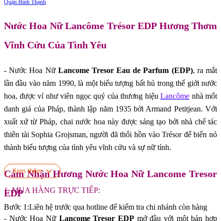
Quận Bình Thạnh
Nước Hoa Nữ Lancôme Trésor EDP Hương Thơm
Vĩnh Cửu Của Tình Yêu
- Nước Hoa Nữ
Lancome Tresor Eau de Parfum (EDP)
, ra mắt
lần đầu vào năm 1990, là một biểu tượng bất hủ trong thế giới nước
hoa, được ví như viên ngọc quý của thương hiệu
Lancôme
nhà mốt
danh giá của Pháp, thành lập năm 1935 bởi Armand Petitjean. Với
xuất xứ từ Pháp, chai nước hoa này được sáng tạo bởi nhà chế tác
thiên tài Sophia Grojsman, người đã thổi hồn vào Trésor để biến nó
thành biểu tượng của tình yêu vĩnh cửu và sự nữ tính.
Xem thêm
Cảm Nhận Hương Nước Hoa Nữ Lancome Tresor
1. MUA HÀNG TRỰC TIẾP:
EDP
Bước 1:Liên hệ trước qua hotline để kiểm tra chi nhánh còn hàng
- Nước Hoa Nữ
Lancome Tresor EDP
mở đầu với một bản hợp