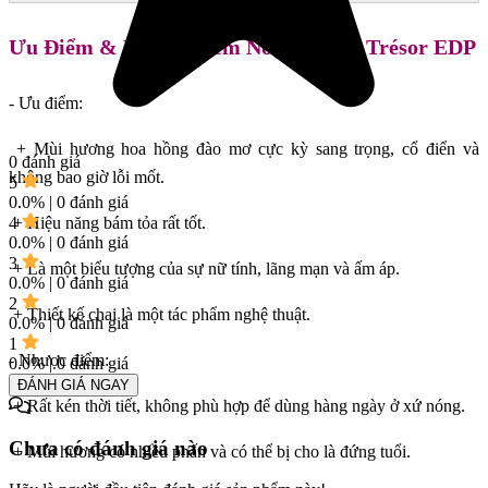
Ưu Điểm & Nhược Điểm Nổi Bật Của Trésor EDP
- Ưu điểm:
+ Mùi hương hoa hồng đào mơ cực kỳ sang trọng, cổ điển và
0 đánh giá
không bao giờ lỗi mốt.
5
0.0% | 0 đánh giá
4
+ Hiệu năng bám tỏa rất tốt.
0.0% | 0 đánh giá
3
+ Là một biểu tượng của sự nữ tính, lãng mạn và ấm áp.
0.0% | 0 đánh giá
2
+ Thiết kế chai là một tác phẩm nghệ thuật.
0.0% | 0 đánh giá
1
- Nhược điểm:
0.0% | 0 đánh giá
ĐÁNH GIÁ NGAY
+ Rất kén thời tiết, không phù hợp để dùng hàng ngày ở xứ nóng.
Chưa có đánh giá nào
+ Mùi hương có nhiều phấn và có thể bị cho là đứng tuổi.