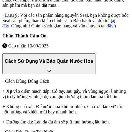
sản phẩm mà bạn đã đặt mua.
- Lưu ý:
Với các sản phẩm hàng nguyên Seal, bạn không được bóc
Seal sản phẩm, tham khảo chính sách Bảo hành và đổi trả
tại
đây
. Cũng như Chính sách giao hàng và vận chuyển
tại đây
.)
Chân Thành Cám Ơn.
Cập nhật: 10/09/2025
Cách Sử Dụng Và Bảo Quản Nước Hoa
- Cách Dùng Đúng Cách
+ Xịt vào điểm mạch đập: Cổ tay, sau gáy, và vùng ngực là những
vị trí lý tưởng vì nhiệt độ cao giúp hương thơm lan tỏa tốt hơn.
+ Không chà xát: Để nước hoa khô tự nhiên. Chà xát làm vỡ các
nốt hương và khiến mùi bay nhanh hơn.
+ Dưỡng ẩm da: Làn da đủ ẩm sẽ giữ mùi hương lâu hơn.
- Cách Bảo Quản Tốt Nhất