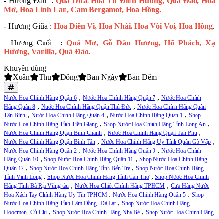
- Hương Đầu :
Quả Dứa, Hoa Tử Đinh Hương, Quả Đào, Hoa
Mơ, Hoa Linh Lan, Cam Bergamot, Hoa Hồng.
- Hương Giữa :
Hoa Diên Vĩ, Hoa Nhài, Hoa Vòi Voi, Hoa Hồng
.
- Hương Cuối :
Quả Mơ, Gỗ Đàn Hương, Hổ Phách, Xạ
Hương, Vanilla, Quả Đào.
Khuyên dùng
Xuân
Thu
Đông
Ban Ngày
Ban Đêm
,
,
Nước Hoa Chính Hãng Quận 6
Nước Hoa Chính Hãng Quận 7
Nước Hoa Chính
,
,
Hãng Quận 8
Nuớc Hoa Chính Hãng Quận Thủ Đức
Nước Hoa Chính Hãng Quận
,
,
,
Tân Bình
Nước Hoa Chính Hãng Quận 4
Nước Hoa Chính Hãng Quận 1
Shop
,
,
Nước Hoa Chính Hãng Tỉnh Tiền Giang
Shop Nước Hoa Chính Hãng Tỉnh Long An
,
,
Nước Hoa Chính Hãng Quận Bình Chánh
Nước Hoa Chính Hãng Quận Tân Phú
,
,
Nước Hoa Chính Hãng Quận Bình Tân
Nước Hoa Chính Hãng Uy Tính Quận Gò Vấp
,
,
Nước Hoa Chính Hãng Quận 2
Nước Hoa Chính Hãng Quận 9
Nước Hoa Chính
,
,
Hãng Quận 10
Shop Nước Hoa Chính Hãng Quận 11
Shop Nước Hoa Chính Hãng
,
,
Quận 12
Shop Nước Hoa Chính Hãng Tỉnh Bến Tre
Shop Nước Hoa Chính Hãng
,
,
Tỉnh Vĩnh Long
Shop Nước Hoa Chính Hãng Tỉnh Cần Thơ
Shop Nước Hoa Chính
,
,
Hãng Tỉnh Bà Rịa Vũng tàu
Nước Hoa Chiết Chính Hãng TPHCM
Cửa Hàng Nước
,
,
Hoa Xách Tay Chính Hãng Uy Tín TPHCM
Nước Hoa Chính Hãng Quận 5
Shop
,
Nước Hoa Chính Hãng Tỉnh Lâm Đồng- Đà Lạt
Shop Nước Hoa Chính Hãng
,
,
Hoocmon- Củ Chi
Shop Nước Hoa Chính Hãng Nhà Bè
Shop Nước Hoa Chính Hãng