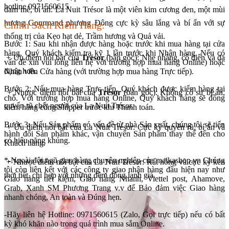
hotline 0971560615
đam mê, bí ẩn. La Nuit Trésor là một viên kim cương đen, một mùi
hương Gourmand phương Đông cực kỳ sâu lắng và bí ẩn với sự
Chính Sách Kiểm Hàng:
thống trị của Kẹo hạt dẻ, Trầm hương và Quả vải.
Bước 1: Sau khi nhận được hàng hoặc trước khi mua hàng tại cửa
hàng, Quý khách kiểm tra kỹ 1 lần trước khi Nhận hàng. Nếu có
+ Ưu điểm nổi bật của
Trésor
(bản gốc): Nhẹ nhàng, cổ điển và đa
vấn đề xin vui lòng liên hệ với trường hợp mua hàng Online) hoặc
dụng hơn.
Nhân viên Cửa hàng (với trường hợp mua hàng Trực tiếp).
Bước 2: Nếu mua hàng Trực tiếp, Quý khách được kiểm hàng tại
+ Nhược điểm nổi bật của
Trésor
(bản gốc): Không có sự bí ẩn,
chỗ. Với trường hợp mua hàng Online, Quý khách hàng sẽ đồng
quyến rũ chết người của La Nuit Trésor.
kiểm hàng cùng Shipper trước khi Thanh toán.
Bước 3: Nếu Sản phẩm có vấn đề từ nhà Sản xuất, chúng tôi sẽ tiến
+ Ưu điểm nổi bật của La Nuit Trésor: Cực kỳ quyến rũ, bí ẩn và
hành đổi Sản phẩm khác, vận chuyển Sản phẩm thay thế đến cho
có hiệu năng khủng.
Khách hàng.
*-Ngoài đội ngũ giao hàng chuyên nghiệp của maikashop.vn Chúng
+ Nhược điểm nổi bật của La Nuit Trésor: Rất nồng và cực kỳ kén
tôi còn liên kết với các công ty giao nhận hàng đầu hiện nay như
thời tiết, chỉ hợp với những đêm đông lạnh giá.
Giao hàng tiết kiệm, Giao hàng Nhanh, Viettel post, Ahamove,
Grab, Xanh SM Phương Trang v.v để Bảo đảm việc Giao hàng
nhanh chóng, An toàn và Đúng hẹn.
-Hãy liên hệ Hotline: 0971560615 (Zalo, Gọi trực tiếp) nếu có bất
kỳ khó khăn nào trong quá trình mua sắm Online.