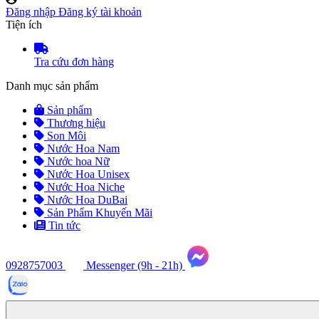
Đăng nhập
Đăng ký tài khoản
Tiện ích
Tra cứu đơn hàng
Danh mục sản phẩm
Sản phẩm
Thương hiệu
Son Môi
Nước Hoa Nam
Nước hoa Nữ
Nước Hoa Unisex
Nước Hoa Niche
Nước Hoa DuBai
Sản Phẩm Khuyến Mãi
Tin tức
0928757003
Messenger (9h - 21h)
Tư
vấn
ngay
(9h