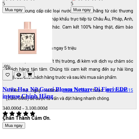
5
5
Mua ngay
Mua ngay
- Chuyên cung cấp các loại nước hoa chính hãng từ các thương
hiệu nổi tiếng thế giới, nhập khẩu trực tiếp từ Châu Âu, Pháp, Anh,
Mỹ và nhiều quốc gia khác. Cam kết 100% hàng thật, đảm bảo
chất lượng và uy tín.
- Nếu phát hiện fake đền ngay 5 triệu
- Giá cả cạnh tranh nhất thị trường, đi kèm với dịch vụ chăm sóc
-9%
khách hàng tận tâm. Chúng tôi cam kết mang đến sự hài lòng
tuyệt đối cho khách hàng trước và sau khi mua sản phẩm.
Nước Hoa Nữ Gucci Bloom Nettare Di Fiori EDP
- Liên hệ ngay Hotline:
0928.757.003
hoặc
0971.560.615
intense Chính Hãng
(Zalo/SMS) để được tư vấn và đặt hàng nhanh chóng.
340.000đ - 3.100.000đ
Chân Thành Cảm Ơn.
5
Mua ngay