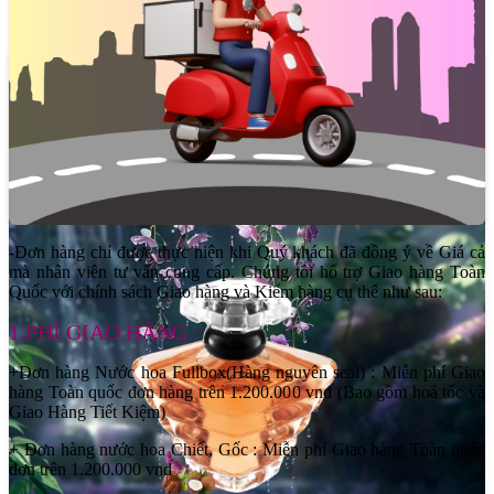
tin suốt ngày dài.
-Đơn hàng chỉ được thực hiện khi Quý khách đã đồng ý về Giá cả
mà nhân viên tư vấn cung cấp. Chúng tôi hổ trợ Giao hàng Toàn
Quốc với chính sách Giao hàng và Kiểm hàng cụ thể như sau:
1.PHÍ GIAO HÀNG :
+Đơn hàng Nước hoa Fullbox(Hàng nguyên seal) : Miễn phí Giao
hàng Toàn quốc đơn hàng trên 1.200.000 vnd (Bao gồm hoả tốc và
Giao Hàng Tiết Kiệm)
+ Đơn hàng nước hoa Chiết, Gốc : Miễn phí Giao hàng Toàn quốc
đơn trên 1.200.000 vnd