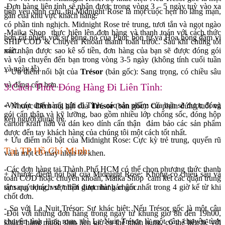
-Đơn hàng liên tỉnh sẽ nhận được trong vòng 3 – 5 ngày tuỳ vào xa
tình yêu vĩnh cửu, thì Midnight Rose là một cuộc hẹn hò lãng mạn,
gần của khu vực khách hàng.
có phần tinh nghịch. Midnight Rose trẻ trung, tươi tắn và ngọt ngào
-Maika Shop thực hiện lên đơn hàng và thanh toán với cách thức
hơn rất nhiều với sự bùng nổ của Phúc bồn tử và Hoa hồng đậm vị
SHIP COD & Chuyển Khoản thanh toán trước. Sau khi chúng tôi
mứt.
xác nhận được sao kê số tiền, đơn hàng của bạn sẽ được đóng gói
và vận chuyển đến bạn trong vòng 3-5 ngày (không tính cuối tuần
và ngày lễ).
+ Ưu điểm nổi bật của
Trésor
(bản gốc): Sang trọng, có chiều sâu
và đẳng cấp hơn.
3.Cách Thức Đóng Hàng Đi Liên Tỉnh:
-Với các đơn hàng gửi đi Tỉnh, các sản phẩm của bạn sẽ được đóng
+ Nhược điểm nổi bật của
Trésor
(bản gốc): Có phần đứng tuổi và
gói cẩn thận và kỹ lưỡng, bao gồm nhiều lớp chống sốc, đóng hộp
kén người dùng trẻ.
carton kraft nâu và dán keo dính cẩn thận đảm bảo các sản phẩm
được đến tay khách hàng của chúng tôi một cách tốt nhất.
+ Ưu điểm nổi bật của Midnight Rose: Cực kỳ trẻ trung, quyến rũ
Tại TP Hồ Chí Minh:
và là một cỗ máy nhận lời khen.
-Các đơn hàng tại Thành Phố HCM có thể chọn phương thức thanh
+ Nhược điểm nổi bật của Midnight Rose: Không có chiều sâu và
toán COD hoặc chuyển khoản, Maika Shop cam kết các quận trung
sự sang trọng, vượt thời gian như bản gốc.
tâm quý khách sẽ nhận được hàng chậm nhất trong 4 giờ kể từ khi
chốt đơn.
- So với La Nuit Trésor: Sự khác biệt: Nếu Trésor gốc là một câu
-Đối với những đơn hàng trong ngày từ khung giờ 8h đến 19h00,
chuyện tình lãng mạn, thì La Nuit Trésor là một câu chuyện tình
khách hàng muốn ship hẹn giờ cụ thể nhận hàng, có thể liên hệ với