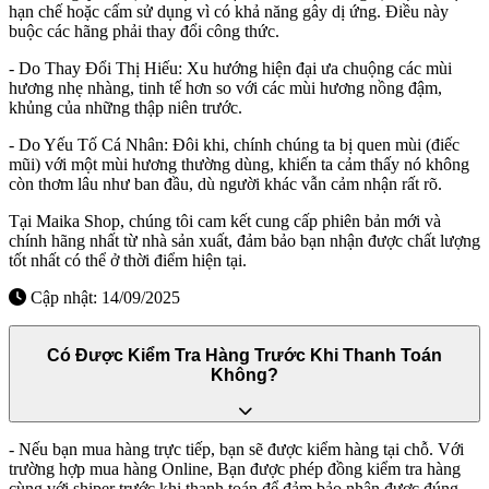
hạn chế hoặc cấm sử dụng vì có khả năng gây dị ứng. Điều này
buộc các hãng phải thay đổi công thức.
- Do Thay Đổi Thị Hiếu: Xu hướng hiện đại ưa chuộng các mùi
hương nhẹ nhàng, tinh tế hơn so với các mùi hương nồng đậm,
khủng của những thập niên trước.
- Do Yếu Tố Cá Nhân: Đôi khi, chính chúng ta bị quen mùi (điếc
mũi) với một mùi hương thường dùng, khiến ta cảm thấy nó không
còn thơm lâu như ban đầu, dù người khác vẫn cảm nhận rất rõ.
Tại Maika Shop, chúng tôi cam kết cung cấp phiên bản mới và
chính hãng nhất từ nhà sản xuất, đảm bảo bạn nhận được chất lượng
tốt nhất có thể ở thời điểm hiện tại.
Cập nhật: 14/09/2025
Có Được Kiểm Tra Hàng Trước Khi Thanh Toán
Không?
- Nếu bạn mua hàng trực tiếp, bạn sẽ được kiểm hàng tại chỗ. Với
trường hợp mua hàng Online, Bạn được phép đồng kiểm tra hàng
cùng với shiper trước khi thanh toán để đảm bảo nhận được đúng