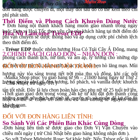
+ Quý khách có thể thay đổi những thông tin giao nhận trước khi
đơn hàng được chuyển đi, mọi thay đổi sau đó có thể kèm theo chi
phí phát sinh.
Thời Điểm và Phong Cách Khuyên Dùng Nước
* Đơn hàng nội thành khách hàng muốn giao nhanh trong ngày
hoặc Đơn vị Hoả Tốc theo yêu cầu của khách hàng tại thời điểm đó
Hoa Nữ Lancome Tresor EDP
phí vận chuyển sẽ được thông báo và áp dụng cước phí chênh lệch
theo thời điểm đó.
-
Trésor EDP
thuộc nhóm hương Hoa Cỏ Trái Cây Á Đông, mang
2.CHÍNH SÁCH GIAO ĐƠN – NHẬN ĐƠN :
phong cách thanh lịch, nữ tính, và ấm áp, lý tưởng cho những dịp
ĐỐI VỚI ĐƠN HÀNG NỘI THÀNH:
đặc biệt như tiệc tối, đám cưới, hoặc các buổi hẹn hò lãng mạn. Mùi
hương này tỏa sáng trong tiết trời mùa thu và đông, khi các nốt
-Maika Shop phục vụ giao hàng từ 9h – 21h00 hàng ngày từ Thứ 2
hương ấm áp như gỗ đàn hương, hổ phách, và vanilla được khuếch
– Chủ Nhật ( trừ ngày Tết )
tán tốt nhất. Đây là lựa chọn hoàn hảo cho phụ nữ từ 25 tuổi trở lên,
-Thời gian giao đơn trong vòng 24h kể từ khi đặt đơn thành công
những người yêu thích sự tinh tế, quyến rũ, và muốn để lại dấu ấn
hoặc có thể sẽ chậm trễ hơn nếu có ảnh hưởng từ nguyên nhân
khách quan.
sâu đậm.
ĐỐI VỚI ĐƠN HÀNG LIÊN TỈNH:
So Sánh Với Các Phiên Bản Khác Cùng Dòng
-Đơn hàng liên tỉnh sẽ được giao cho Đơn Vị Vận Chuyển vào
chiều mỗi ngày ( trừ Chủ Nhật bên giao hàng không nhận đơn ).
- So với Trésor Midnight Rose: Sự khác biệt: Nếu Trésor gốc là một