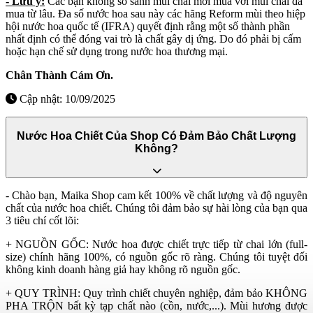
- Lưu ý:
Các bạn không so sánh mùi chai mới mua với mùi chai đã
mua từ lâu. Đa số nước hoa sau này các hãng Reform mùi theo hiệp
hội nước hoa quốc tế (IFRA) quyết định rằng một số thành phần
nhất định có thể đóng vai trò là chất gây dị ứng. Do đó phải bị cấm
hoặc hạn chế sử dụng trong nước hoa thương mại.
Chân Thành Cám Ơn.
Cập nhật: 10/09/2025
Nước Hoa Chiết Của Shop Có Đảm Bảo Chất Lượng
Không?
- Chào bạn, Maika Shop cam kết 100% về chất lượng và độ nguyên
chất của nước hoa chiết. Chúng tôi đảm bảo sự hài lòng của bạn qua
3 tiêu chí cốt lõi:
+ NGUỒN GỐC: Nước hoa được chiết trực tiếp từ chai lớn (full-
size) chính hãng 100%, có nguồn gốc rõ ràng. Chúng tôi tuyệt đối
không kinh doanh hàng giả hay không rõ nguồn gốc.
+ QUY TRÌNH: Quy trình chiết chuyên nghiệp, đảm bảo KHÔNG
PHA TRỘN bất kỳ tạp chất nào (cồn, nước,...). Mùi hương được