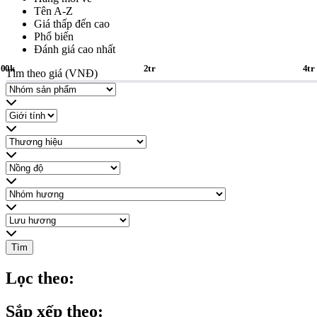
Tên A-Z
Giá thấp đến cao
Phổ biến
Đánh giá cao nhất
200k
2tr
4tr
Tìm theo giá (VNĐ)
Tìm
Lọc theo:
Sắp xếp theo: