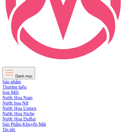
Danh mục
Sản phẩm
Thương hiệu
Son Môi
Nước Hoa Nam
Nước hoa Nữ
Nước Hoa Unisex
Nước Hoa Niche
Nước Hoa DuBai
Sản Phẩm Khuyến Mãi
Tin tức