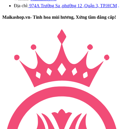
Địa chỉ:
974A Trường Sa ,phường 12 ,Quận 3, TP.HCM
.
Maikashop.vn- Tinh hoa mùi hương, Xứng tầm đẳng cấp!