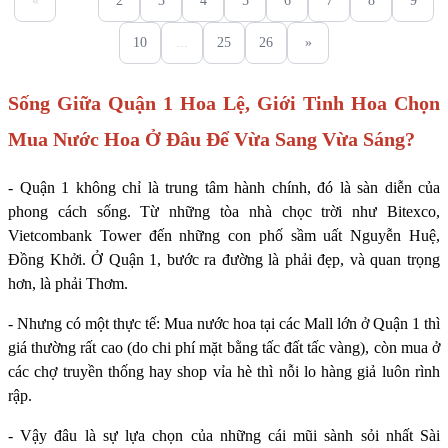
«
1
2
3
4
5
6
7
8
9
10
...
25
26
»
Sống Giữa Quận 1 Hoa Lệ, Giới Tinh Hoa Chọn
Mua Nước Hoa Ở Đâu Để Vừa Sang Vừa Sáng?
- Quận 1 không chỉ là trung tâm hành chính, đó là sàn diễn của
phong cách sống. Từ những tòa nhà chọc trời như Bitexco,
Vietcombank Tower đến những con phố sầm uất Nguyễn Huệ,
Đồng Khởi. Ở Quận 1, bước ra đường là phải đẹp, và quan trọng
hơn, là phải Thơm.
- Nhưng có một thực tế: Mua nước hoa tại các Mall lớn ở Quận 1 thì
giá thường rất cao (do chi phí mặt bằng tấc đất tấc vàng), còn mua ở
các chợ truyền thống hay shop vỉa hè thì nỗi lo hàng giả luôn rình
rập.
- Vậy đâu là sự lựa chọn của những cái mũi sành sỏi nhất Sài