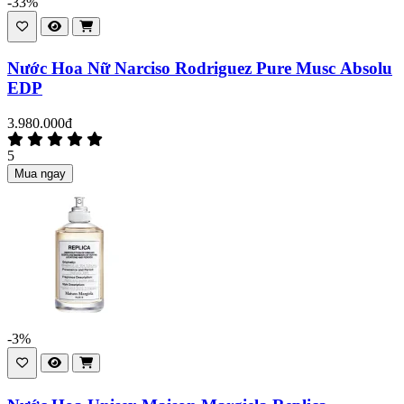
-33%
Nước Hoa Nữ Narciso Rodriguez Pure Musc Absolu
EDP
3.980.000đ
5
Mua ngay
-3%