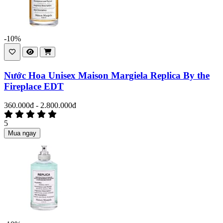
-10%
Nước Hoa Unisex Maison Margiela Replica By the
Fireplace EDT
360.000đ - 2.800.000đ
5
Mua ngay