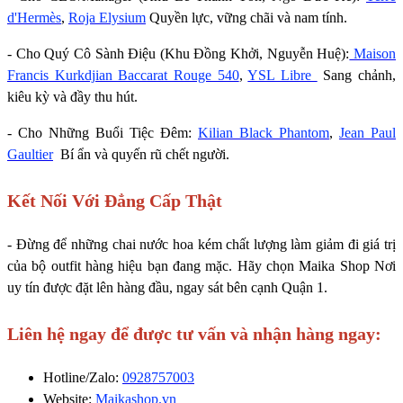
d'Hermès
,
Roja Elysium
Quyền lực, vững chãi và nam tính.
- Cho Quý Cô Sành Điệu (Khu Đồng Khởi, Nguyễn Huệ):
Maison
Francis Kurkdjian Baccarat Rouge 540
,
YSL Libre
Sang chảnh,
kiêu kỳ và đầy thu hút.
- Cho Những Buổi Tiệc Đêm:
Kilian Black Phantom
,
Jean Paul
Gaultier
Bí ẩn và quyến rũ chết người.
Kết Nối Với Đẳng Cấp Thật
- Đừng để những chai nước hoa kém chất lượng làm giảm đi giá trị
của bộ outfit hàng hiệu bạn đang mặc. Hãy chọn Maika Shop Nơi
uy tín được đặt lên hàng đầu, ngay sát bên cạnh Quận 1.
Liên hệ ngay để được tư vấn và nhận hàng ngay:
Hotline/Zalo:
0928757003
Website:
Maikashop.vn