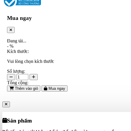
Mua ngay
Đang tải...
-
%
Kích thước:
Vui lòng chọn kích thước
Số lượng:
Tổng cộng:
Thêm vào giỏ
Mua ngay
Sản phẩm
Sản phẩm