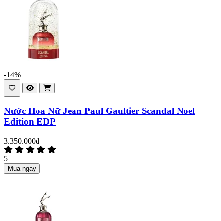
-14%
Nước Hoa Nữ Jean Paul Gaultier Scandal Noel
Edition EDP
3.350.000đ
5
Mua ngay