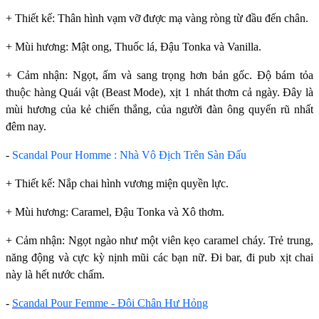
+ Thiết kế: Thân hình vạm vỡ được mạ vàng ròng từ đầu đến chân.
+ Mùi hương: Mật ong, Thuốc lá, Đậu Tonka và Vanilla.
+ Cảm nhận: Ngọt, ấm và sang trọng hơn bản gốc. Độ bám tỏa
thuộc hàng Quái vật (Beast Mode), xịt 1 nhát thơm cả ngày. Đây là
mùi hương của kẻ chiến thắng, của người đàn ông quyến rũ nhất
đêm nay.
-
Scandal Pour Homme : Nhà Vô Địch Trên Sàn Đấu
+ Thiết kế: Nắp chai hình vương miện quyền lực.
+ Mùi hương: Caramel, Đậu Tonka và Xô thơm.
+ Cảm nhận: Ngọt ngào như một viên kẹo caramel cháy. Trẻ trung,
năng động và cực kỳ nịnh mũi các bạn nữ. Đi bar, đi pub xịt chai
này là hết nước chấm.
-
Scandal Pour Femme - Đôi Chân Hư Hỏng