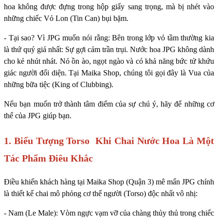
hoa không được đựng trong hộp giấy sang trọng, mà bị nhét vào
những chiếc Vỏ Lon (Tin Can) bụi bặm.
- Tại sao? Vì JPG muốn nói rằng: Bên trong lớp vỏ tầm thường kia
là thứ quý giá nhất: Sự gợi cảm trần trụi. Nước hoa JPG không dành
cho kẻ nhút nhát. Nó ồn ào, ngọt ngào và có khả năng bức tử khứu
giác người đối diện. Tại Maika Shop, chúng tôi gọi đây là Vua của
những bữa tiệc (King of Clubbing).
Nếu bạn muốn trở thành tâm điểm của sự chú ý, hãy để những cơ
thể của JPG giúp bạn.
1. Biểu Tượng Torso Khi Chai Nước Hoa Là Một
Tác Phẩm Điêu Khắc
Điều khiến khách hàng tại Maika Shop (Quận 3) mê mẩn JPG chính
là thiết kế chai mô phỏng cơ thể người (Torso) độc nhất vô nhị:
- Nam (Le Male): Vòm ngực vạm vỡ của chàng thủy thủ trong chiếc