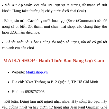
- Vòi Xịt Áp Suất: Vòi của JPG xịn xịt ra sương rất mạnh và dứt
khoát. Hàng fake thường bị chảy nước ở cổ chai (leak).
- Bảo quản mát: Các dòng nước hoa ngọt (Sweet/Gourmand) nếu để
nóng sẽ bị biến đổi thành mùi chua. Tại shop, các chàng thủy thủ
luôn được nằm điều hòa.
- Giá tốt nhất Sài Gòn: Chúng tôi nhập số lượng lớn để có giá tốt
cho anh em dân chơi.
MAIKA SHOP - Đánh Thức Bản Năng Gợi Cảm
Website:
Maikashop.vn
Địa chỉ: 974A Trường sa P12 Quận 3, TP. Hồ Chí Minh.
Hotline: 0928757003
- Kết luận: Đừng làm một người nhạt nhòa. Hãy sống táo bạo, hãy
yêu cuồng nhiệt và hãy thơm hư hỏng như Jean Paul Gaultier. Ghé