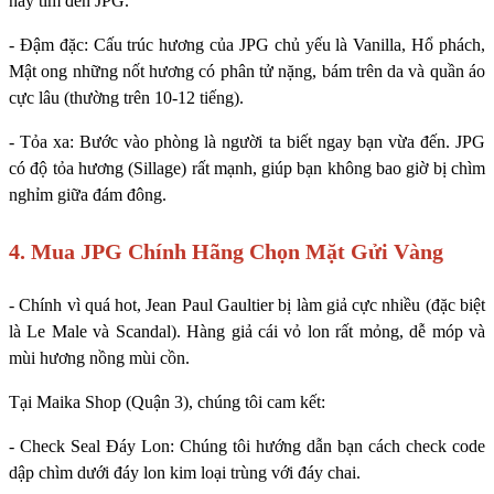
hãy tìm đến JPG.
- Đậm đặc: Cấu trúc hương của JPG chủ yếu là Vanilla, Hổ phách,
Mật ong những nốt hương có phân tử nặng, bám trên da và quần áo
cực lâu (thường trên 10-12 tiếng).
- Tỏa xa: Bước vào phòng là người ta biết ngay bạn vừa đến. JPG
có độ tỏa hương (Sillage) rất mạnh, giúp bạn không bao giờ bị chìm
nghỉm giữa đám đông.
4. Mua JPG Chính Hãng Chọn Mặt Gửi Vàng
- Chính vì quá hot, Jean Paul Gaultier bị làm giả cực nhiều (đặc biệt
là Le Male và Scandal). Hàng giả cái vỏ lon rất mỏng, dễ móp và
mùi hương nồng mùi cồn.
Tại Maika Shop (Quận 3), chúng tôi cam kết:
- Check Seal Đáy Lon: Chúng tôi hướng dẫn bạn cách check code
dập chìm dưới đáy lon kim loại trùng với đáy chai.