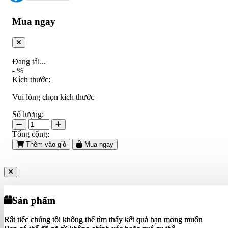
Mua ngay
Đang tải...
-
%
Kích thước:
Vui lòng chọn kích thước
Số lượng:
Tổng cộng:
Thêm vào giỏ
Mua ngay
Sản phẩm
Sản phẩm
Rất tiếc chúng tôi không thể tìm thấy kết quả bạn mong muốn
Rất tiếc chúng tôi không thể tìm thấy kết quả bạn mong muốn