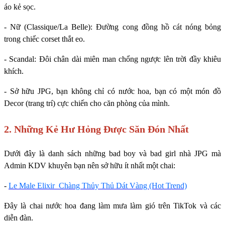
áo kẻ sọc.
- Nữ (Classique/La Belle): Đường cong đồng hồ cát nóng bỏng
trong chiếc corset thắt eo.
- Scandal: Đôi chân dài miên man chổng ngược lên trời đầy khiêu
khích.
- Sở hữu JPG, bạn không chỉ có nước hoa, bạn có một món đồ
Decor (trang trí) cực chiến cho căn phòng của mình.
2. Những Kẻ Hư Hỏng Được Săn Đón Nhất
Dưới đây là danh sách những bad boy và bad girl nhà JPG mà
Admin KDV khuyên bạn nên sở hữu ít nhất một chai:
-
Le Male Elixir Chàng Thủy Thủ Dát Vàng (Hot Trend)
Đây là chai nước hoa đang làm mưa làm gió trên TikTok và các
diễn đàn.