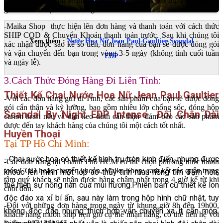
-Đơn hàng liên tỉnh sẽ nhận được trong vòng 3 – 5 ngày tuỳ vào xa
gần của khu vực khách hàng.
-Maika Shop thực hiện lên đơn hàng và thanh toán với cách thức
SHIP COD & Chuyển Khoản thanh toán trước. Sau khi chúng tôi
Xem thêm :
Nước Hoa Nữ Jean Paul Gaultier Scandal
xác nhận được sao kê số tiền, đơn hàng của bạn sẽ được đóng gói
và vận chuyển đến bạn trong vòng 3-5 ngày (không tính cuối tuần
EDP
và ngày lễ).
3.Cách Thức Đóng Hàng Đi Liên Tỉnh:
Thiết Kế Chai Nước Hoa Nữ Jean Paul Gaultier
-Với các đơn hàng gửi đi Tỉnh, các sản phẩm của bạn sẽ được đóng
gói cẩn thận và kỹ lưỡng, bao gồm nhiều lớp chống sốc, đóng hộp
Scandal By Night EDP Intense
Đôi Chân Dài
carton kraft nâu và dán keo dính cẩn thận đảm bảo các sản phẩm
được đến tay khách hàng của chúng tôi một cách tốt nhất.
Huyền Thoại
Tại TP Hồ Chí Minh:
- Chai nước hoa có thiết kế hình trụ tròn kinh điển, nhưng được
-Các đơn hàng tại Thành Phố HCM có thể chọn phương thức thanh
toán COD hoặc chuyển khoản, Maika Shop cam kết các quận trung
khoác lên mình một lớp áo thủy tinh màu hồng tím đậm hơn,
tâm quý khách sẽ nhận được hàng chậm nhất trong 4 giờ kể từ khi
thể hiện sự nồng nàn của mùi hương.Phiên bản cũ thiết kế lon
chốt đơn.
độc đáo xa xỉ bí ẩn, sau này làm trong hộp hình chữ nhật, tuy
-Đối với những đơn hàng trong ngày từ khung giờ 8h đến 19h00,
không độc đáo nhưng thích hợp vận chuyển xa ít cấn móp.
khách hàng muốn ship hẹn giờ cụ thể nhận hàng, có thể liên hệ với