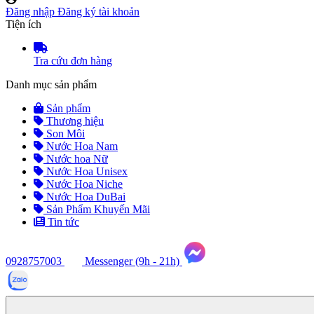
Đăng nhập
Đăng ký tài khoản
Tiện ích
Tra cứu đơn hàng
Danh mục sản phẩm
Sản phẩm
Thương hiệu
Son Môi
Nước Hoa Nam
Nước hoa Nữ
Nước Hoa Unisex
Nước Hoa Niche
Nước Hoa DuBai
Sản Phẩm Khuyến Mãi
Tin tức
0928757003
Messenger (9h - 21h)
Tư
vấn
ngay
(9h