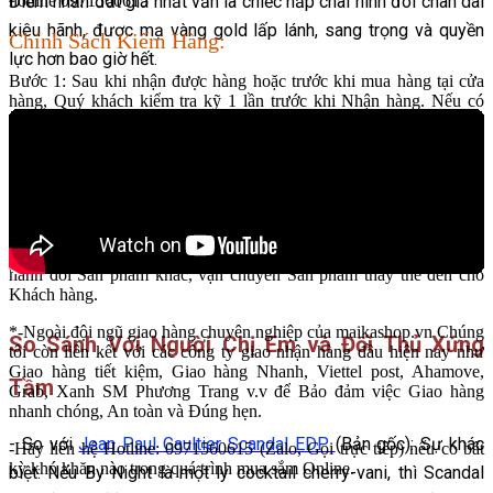
hotline 0971560615
Điểm nhấn đắt giá nhất vẫn là chiếc nắp chai hình đôi chân dài
kiêu hãnh, được mạ vàng gold lấp lánh, sang trọng và quyền
Chính Sách Kiểm Hàng:
lực hơn bao giờ hết.
Bước 1: Sau khi nhận được hàng hoặc trước khi mua hàng tại cửa
hàng, Quý khách kiểm tra kỹ 1 lần trước khi Nhận hàng. Nếu có
vấn đề xin vui lòng liên hệ với trường hợp mua hàng Online) hoặc
Nhân viên Cửa hàng (với trường hợp mua hàng Trực tiếp).
Bước 2: Nếu mua hàng Trực tiếp, Quý khách được kiểm hàng tại
chỗ. Với trường hợp mua hàng Online, Quý khách hàng sẽ đồng
kiểm hàng cùng Shipper trước khi Thanh toán.
Bước 3: Nếu Sản phẩm có vấn đề từ nhà Sản xuất, chúng tôi sẽ tiến
hành đổi Sản phẩm khác, vận chuyển Sản phẩm thay thế đến cho
Khách hàng.
*-Ngoài đội ngũ giao hàng chuyên nghiệp của maikashop.vn Chúng
So Sánh Với Người Chị Em và Đối Thủ Xứng
tôi còn liên kết với các công ty giao nhận hàng đầu hiện nay như
Giao hàng tiết kiệm, Giao hàng Nhanh, Viettel post, Ahamove,
Tầm
Grab, Xanh SM Phương Trang v.v để Bảo đảm việc Giao hàng
nhanh chóng, An toàn và Đúng hẹn.
- So với
Jean Paul Gaultier Scandal EDP
(Bản gốc): Sự khác
-Hãy liên hệ Hotline: 0971560615 (Zalo, Gọi trực tiếp) nếu có bất
kỳ khó khăn nào trong quá trình mua sắm Online.
biệt: Nếu By Night là một ly cocktail cherry-vani, thì Scandal