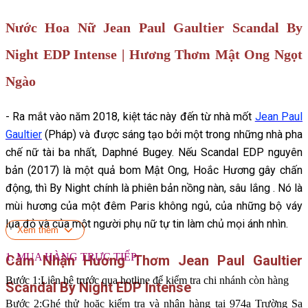
Nước Hoa Nữ Jean Paul Gaultier Scandal By
Night EDP Intense | Hương Thơm Mật Ong Ngọt
Ngào
- Ra mắt vào năm 2018, kiệt tác này đến từ nhà mốt
Jean Paul
Gaultier
(Pháp) và được sáng tạo bởi một trong những nhà pha
chế nữ tài ba nhất, Daphné Bugey. Nếu Scandal EDP nguyên
bản (2017) là một quả bom Mật Ong, Hoắc Hương gây chấn
động, thì By Night chính là phiên bản nồng nàn, sâu lắng . Nó là
mùi hương của một đêm Paris không ngủ, của những bộ váy
lụa đỏ và của một người phụ nữ tự tin làm chủ mọi ánh nhìn.
Xem thêm
1. MUA HÀNG TRỰC TIẾP:
Cảm Nhận Hương Thơm Jean Paul Gaultier
Bước 1:Liên hệ trước qua hotline để kiểm tra chi nhánh còn hàng
Scandal By Night EDP Intense
Bước 2:Ghé thử hoặc kiểm tra và nhận hàng tại 974a Trường Sa