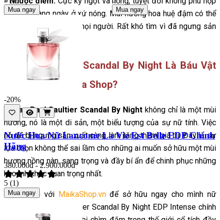
- Nhược điểm:
Cực kỳ ngọt và nồng, tuyệt đối không phù hợp
Mua ngay
Mua ngay
để dùng hàng ngày ở xứ nóng.
Mùi hương hoa huệ đậm có thể
không hợp với tất cả mọi người.
Rất khó tìm vì đã ngưng sản
xuất.
Kết luận:Tại Sao Scandal By Night Là Báu Vật
Của Bạn Tại Maika Shop?
-20%
-
Jean Paul Gaultier Scandal By Night
không chỉ là một mùi
hương, nó là một di sản, một biểu tượng của sự nữ tính. Việc
Nước Hoa Nữ Lancome La Vie Est Belle EDP Chính
nó đã bị ngưng sản xuất càng làm tăng thêm giá trị. Đây là sự
Hãng
lựa chọn không thể sai lầm cho những ai muốn sở hữu một mùi
hương nồng nàn, sang trọng và đầy bí ẩn để chinh phục những
380.000đ - 2.900.000đ
khoảnh khắc quan trọng nhất.
5
(1)
Mua ngay
- Hãy đến với
MaikaShop.vn
để sở hữu ngay cho mình nữ
hoàng Jean Paul Gaultier Scandal By Night EDP Intense chính
hãng, và sẵn sàng để bị chìm đắm trong thế giới cổ tích đầy