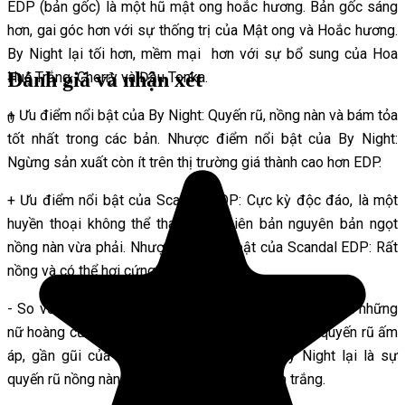
EDP (bản gốc) là một hũ mật ong hoắc hương. Bản gốc sáng
hơn, gai góc hơn với sự thống trị của Mật ong và Hoắc hương.
By Night lại tối hơn, mềm mại hơn với sự bổ sung của Hoa
Đánh giá và nhận xét
Huệ Trắng, Cherry và Đậu Tonka.
+ Ưu điểm nổi bật của By Night: Quyến rũ, nồng nàn và bám tỏa
0
tốt nhất trong các bản.
Nhược điểm nổi bật của By Night:
Ngừng sản xuất còn ít trên thị trường giá thành cao hơn EDP.
+ Ưu điểm nổi bật của Scandal EDP: Cực kỳ độc đáo, là một
huyền thoại không thể thay thế. Phiên bản nguyên bản ngọt
nồng nàn vừa phải.
Nhược điểm nổi bật của Scandal EDP: Rất
nồng và có thể hơi cứng tuổi hơn.
- So với
YSL Black Opium
: Sự khác biệt: Cả hai đều là những
nữ hoàng của buổi tiệc. Nhưng Black Opium là sự quyến rũ ấm
áp, gần gũi của cà phê và vani. Scandal By Night lại là sự
quyến rũ nồng nàn, ồn ào của mật ong và hoa trắng.