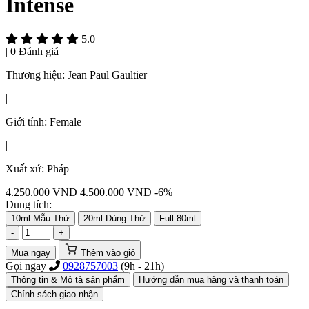
Intense
5.0
|
0 Đánh giá
Thương hiệu:
Jean Paul Gaultier
|
Giới tính:
Female
|
Xuất xứ:
Pháp
4.250.000
VNĐ
4.500.000 VNĐ
-6%
Dung tích:
10ml Mẫu Thử
20ml Dùng Thử
Full 80ml
-
+
Mua ngay
Thêm vào giỏ
Gọi ngay
0928757003
(9h - 21h)
Thông tin & Mô tả sản phẩm
Hướng dẫn mua hàng và thanh toán
Chính sách giao nhận