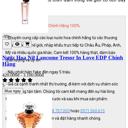
mê hoặc này.
MAIKA SHOP Nước Hoa Chính Hãng 100%:
-9%
- Chuyên cung cấp các loại nước hoa chính hãng từ các thương
hiệu nổi tiếng thế giới, nhập khẩu trực tiếp từ Châu Âu, Pháp, Anh,
Mỹ và nhiều quốc gia khác. Cam kết 100% hàng thật, đảm bảo
Nước Hoa Nữ Lancome Tresor In Love EDP Chính
chất lượng và uy tín.
Hãng
- Nếu phát hiện fake đền ngay 5 triệu
420.000đ - 3.100.000đ
- Giá cả cạnh tranh nhất thị trường, đi kèm với dịch vụ chăm sóc
5
Mua ngay
khách hàng tận tâm. Chúng tôi cam kết mang đến sự hài lòng
tuyệt đối cho khách hàng trước và sau khi mua sản phẩm.
- Liên hệ ngay Hotline:
0928.757.003
hoặc
0971.560.615
(Zalo/SMS) để được tư vấn và đặt hàng nhanh chóng.