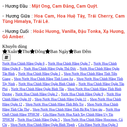
- Hương Đầu :
Mật Ong, Cam Đắng, Cam Quýt.
- Hương Giữa :
Hoa Cam, Hoa Huệ Tây, Trái Cherry, Cam
Tùng Himalya, Trái Lê.
- Hương Cuối :
Hoắc Hương, Vanilla, Đậu Tonka, Xạ Hương,
Gỗ Amber.
Khuyên dùng
Xuân
Thu
Đông
Ban Ngày
Ban Đêm
,
,
Nước Hoa Chính Hãng Quận 6
Nước Hoa Chính Hãng Quận 7
Nước Hoa Chính
,
,
Hãng Quận 8
Nuớc Hoa Chính Hãng Quận Thủ Đức
Nước Hoa Chính Hãng Quận
,
,
Tân Bình
Nước Hoa Chính Hãng Quận 1
Shop Nước Hoa Chính Hãng Tỉnh Tiền
,
,
Giang
Shop Nước Hoa Chính Hãng Tỉnh Long An
Shop Nước Hoa Chính Hãng Tỉnh
,
,
Tây Ninh
Nước Hoa Chính Hãng Quận Bình Chánh
Nước Hoa Chính Hãng Quận Tân
,
,
Phú
Nước Hoa Chính Hãng Quận Bình Tân
Shop Nước Hoa Chính Hãng Tỉnh Bình
,
,
,
Dương
Nước Hoa Chính Hãng Quận 2
Nước Hoa Chính Hãng Quận 9
Nước Hoa
,
,
Chính Hãng Quận 10
Shop Nước Hoa Chính Hãng Quận 11
Shop Nước Hoa Chính
,
,
Hãng Quận 12
Shop Nước Hoa Chính Hãng Tỉnh Bến Tre
Shop Nước Hoa Chính
,
,
Hãng Tỉnh Cần Thơ
Shop Nước Hoa Chính Hãng Tỉnh Bà Rịa Vũng tàu
Nước Hoa
,
Chiết Chính Hãng TPHCM
Cửa Hàng Nước Hoa Xách Tay Chính Hãng Uy Tín
,
,
TPHCM
Nước Hoa Chính Hãng Quận 5
Shop Nước Hoa Chính Hãng Hoocmon- Củ
,
,
Chi
Shop Nước Hoa Chính Hãng Quận Bình Thạnh
Cửa Hàng Nước Hoa Quận 3