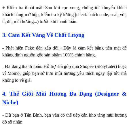
+ Kiểm tra thoải mái: Sau khi cọc xong, chúng tôi khuyến khích
khách hàng mở hộp, kiểm tra kỹ lưỡng (check batch code, seal, vòi,
ti, đít, mùi hương...) trước khi thanh toán.
3. Cam Kết Vàng Về Chất Lượng
- Phát hiện Fake đền gấp đôi : Đây là cam kết bằng tiền mặt để
khẳng định nguồn gốc sản phẩm 100% chính hãng.
- Đa dạng thanh toán: Hỗ trợ Trả góp qua Shopee (SPayLater) hoặc
ví Momo, giúp bạn sở hữu mùi hương yêu thích ngay lập tức mà
không lo về giá.
4. Thế Giới Mùi Hương Đa Dạng (Designer &
Niche)
- Dù bạn ở Tân Bình, bạn vẫn có thể tiếp cận kho tàng mùi hương
đồ sộ nhất: