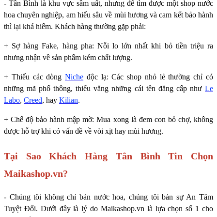
- Tân Bình là khu vực sầm uất, nhưng để tìm được một shop nước
hoa chuyên nghiệp, am hiểu sâu về mùi hương và cam kết bảo hành
thì lại khá hiếm. Khách hàng thường gặp phải:
+ Sợ hàng Fake, hàng pha: Nỗi lo lớn nhất khi bỏ tiền triệu ra
nhưng nhận về sản phẩm kém chất lượng.
+ Thiếu các dòng
Niche
độc lạ: Các shop nhỏ lẻ thường chỉ có
những mã phổ thông, thiếu vắng những cái tên đẳng cấp như
Le
Labo
,
Creed
, hay
Kilian
.
+ Chế độ bảo hành mập mờ: Mua xong là đem con bỏ chợ, không
được hỗ trợ khi có vấn đề về vòi xịt hay mùi hương.
Tại Sao Khách Hàng Tân Bình Tin Chọn
Maikashop.vn?
- Chúng tôi không chỉ bán nước hoa, chúng tôi bán sự An Tâm
Tuyệt Đối. Dưới đây là lý do Maikashop.vn là lựa chọn số 1 cho