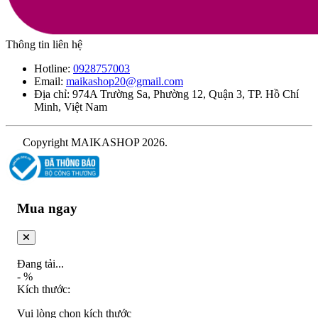
Thông tin liên hệ
Hotline:
0928757003
Email:
maikashop20@gmail.com
Địa chỉ: 974A Trường Sa, Phường 12, Quận 3, TP. Hồ Chí
Minh, Việt Nam
Copyright MAIKASHOP 2026.
Mua ngay
Đang tải...
-
%
Kích thước:
Vui lòng chọn kích thước