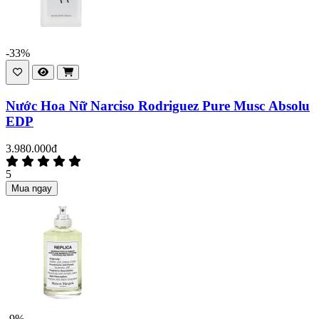
-33%
Nước Hoa Nữ Narciso Rodriguez Pure Musc Absolu
EDP
3.980.000đ
5
Mua ngay
-9%