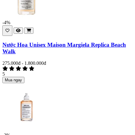
-4%
Nước Hoa Unisex Maison Margiela Replica Beach
Walk
275.000đ - 1.800.000đ
5
Mua ngay