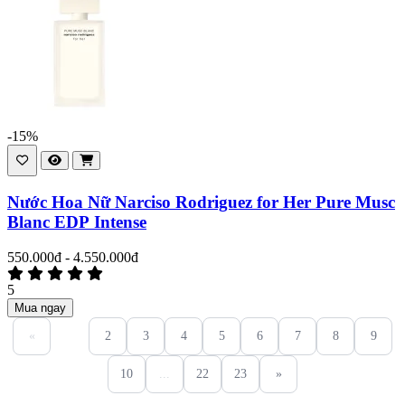
-15%
Nước Hoa Nữ Narciso Rodriguez for Her Pure Musc
Blanc EDP Intense
550.000đ - 4.550.000đ
5
Mua ngay
«
1
2
3
4
5
6
7
8
9
10
...
22
23
»