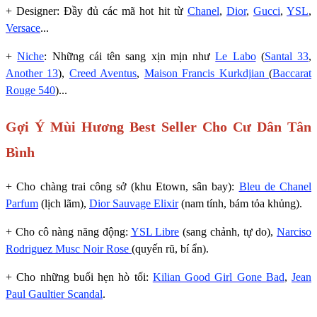
+ Designer: Đầy đủ các mã hot hit từ
Chanel
,
Dior
,
Gucci
,
YSL
,
Versace
...
+
Niche
: Những cái tên sang xịn mịn như
Le Labo
(
Santal 33
,
Another 13
),
Creed Aventus
,
Maison Francis Kurkdjian
(
Baccarat
Rouge 540
)...
Gợi Ý Mùi Hương Best Seller Cho Cư Dân Tân
Bình
+ Cho chàng trai công sở (khu Etown, sân bay):
Bleu de Chanel
Parfum
(lịch lãm),
Dior Sauvage Elixir
(nam tính, bám tỏa khủng).
+ Cho cô nàng năng động:
YSL Libre
(sang chảnh, tự do),
Narciso
Rodriguez Musc Noir Rose
(quyến rũ, bí ẩn).
+ Cho những buổi hẹn hò tối:
Kilian Good Girl Gone Bad
,
Jean
Paul Gaultier Scandal
.