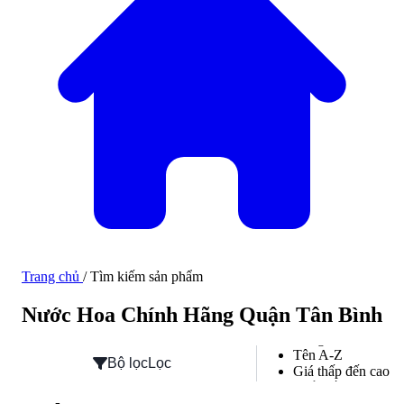
Trang chủ
/
Tìm kiếm sản phẩm
Hàng mới về
Nước Hoa Chính Hãng Quận Tân Bình
Hàng mới về
Tên A-Z
Bộ lọc
Lọc
Giá thấp đến cao
Phổ biến
Đánh giá cao nhất