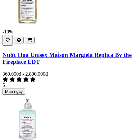
-10%
Nước Hoa Unisex Maison Margiela Replica By the
Fireplace EDT
360.000đ - 2.800.000đ
5
Mua ngay