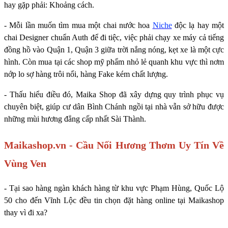
hay gặp phải: Khoảng cách.
- Mỗi lần muốn tìm mua một chai nước hoa
Niche
độc lạ hay một
chai Designer chuẩn Auth để đi tiệc, việc phải chạy xe máy cả tiếng
đồng hồ vào Quận 1, Quận 3 giữa trời nắng nóng, kẹt xe là một cực
hình. Còn mua tại các shop mỹ phẩm nhỏ lẻ quanh khu vực thì nơm
nớp lo sợ hàng trôi nổi, hàng Fake kém chất lượng.
- Thấu hiểu điều đó, Maika Shop đã xây dựng quy trình phục vụ
chuyên biệt, giúp cư dân Bình Chánh ngồi tại nhà vẫn sở hữu được
những mùi hương đẳng cấp nhất Sài Thành.
Maikashop.vn - Cầu Nối Hương Thơm Uy Tín Về
Vùng Ven
- Tại sao hàng ngàn khách hàng từ khu vực Phạm Hùng, Quốc Lộ
50 cho đến Vĩnh Lộc đều tin chọn đặt hàng online tại Maikashop
thay vì đi xa?