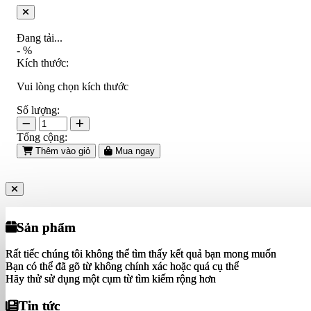
Đang tải...
-
%
Kích thước:
Vui lòng chọn kích thước
Số lượng:
Tổng cộng:
Thêm vào giỏ
Mua ngay
Sản phẩm
Sản phẩm
Rất tiếc chúng tôi không thể tìm thấy kết quả bạn mong muốn
Rất tiếc chúng tôi không thể tìm thấy kết quả bạn mong muốn
Bạn có thể đã gõ từ không chính xác hoặc quá cụ thể
Bạn có thể đã gõ từ không chính xác hoặc quá cụ thể
Hãy thử sử dụng một cụm từ tìm kiếm rộng hơn
Hãy thử sử dụng một cụm từ tìm kiếm rộng hơn
Tin tức
Tin tức