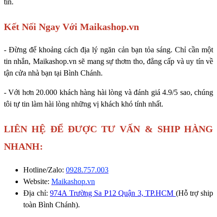
tin.
Kết Nối Ngay Với Maikashop.vn
- Đừng để khoảng cách địa lý ngăn cản bạn tỏa sáng. Chỉ cần một
tin nhắn, Maikashop.vn sẽ mang sự thơm tho, đẳng cấp và uy tín về
tận cửa nhà bạn tại Bình Chánh.
- Với hơn 20.000 khách hàng hài lòng và đánh giá 4.9/5 sao, chúng
tôi tự tin làm hài lòng những vị khách khó tính nhất.
LIÊN HỆ ĐỂ ĐƯỢC TƯ VẤN & SHIP HÀNG
NHANH:
Hotline/Zalo:
0928.757.003
Website:
Maikashop.vn
Địa chỉ:
974A Trường Sa P12 Quận 3, TP.HCM
(Hỗ trợ ship
toàn Bình Chánh).