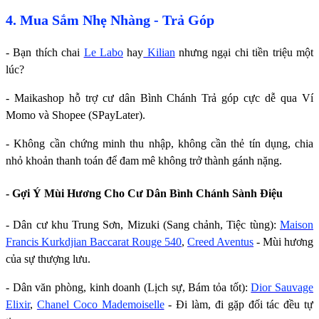
4. Mua Sắm Nhẹ Nhàng - Trả Góp
- Bạn thích chai
Le Labo
hay
Kilian
nhưng ngại chi tiền triệu một
lúc?
- Maikashop hỗ trợ cư dân Bình Chánh Trả góp cực dễ qua Ví
Momo và Shopee (SPayLater).
- Không cần chứng minh thu nhập, không cần thẻ tín dụng, chia
nhỏ khoản thanh toán để đam mê không trở thành gánh nặng.
- Gợi Ý Mùi Hương Cho Cư Dân Bình Chánh Sành Điệu
- Dân cư khu Trung Sơn, Mizuki (Sang chảnh, Tiệc tùng):
Maison
Francis Kurkdjian Baccarat Rouge 540
,
Creed Aventus
- Mùi hương
của sự thượng lưu.
- Dân văn phòng, kinh doanh (Lịch sự, Bám tỏa tốt):
Dior Sauvage
Elixir
,
Chanel Coco Mademoiselle
- Đi làm, đi gặp đối tác đều tự