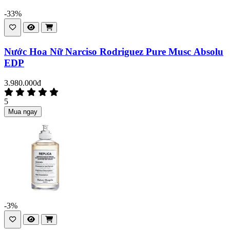
-33%
Nước Hoa Nữ Narciso Rodriguez Pure Musc Absolu
EDP
3.980.000đ
5
Mua ngay
-3%