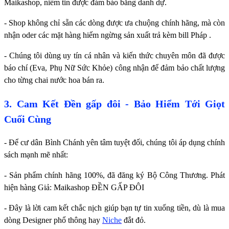
Maikashop, niềm tin được đảm bảo bằng danh dự.
- Shop không chỉ sẵn các dòng được ưa chuộng chính hãng, mà còn
nhận oder các mặt hàng hiếm ngừng sản xuất trả kèm bill Pháp .
- Chúng tôi dùng uy tín cá nhân và kiến thức chuyên môn đã được
báo chí (Eva, Phụ Nữ Sức Khỏe) công nhận để đảm bảo chất lượng
cho từng chai nước hoa bán ra.
3. Cam Kết Đền gấp đôi - Bảo Hiểm Tới Giọt
Cuối Cùng
- Để cư dân Bình Chánh yên tâm tuyệt đối, chúng tôi áp dụng chính
sách mạnh mẽ nhất:
- Sản phẩm chính hãng 100%, đã đăng ký Bộ Công Thương. Phát
hiện hàng Giả: Maikashop ĐỀN GẤP ĐÔI
- Đây là lời cam kết chắc nịch giúp bạn tự tin xuống tiền, dù là mua
dòng Designer phổ thông hay
Niche
đắt đỏ.