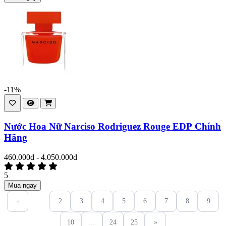
-11%
Nước Hoa Nữ Narciso Rodriguez Rouge EDP Chính
Hãng
460.000đ - 4.050.000đ
5
Mua ngay
«
1
2
3
4
5
6
7
8
9
10
...
24
25
»