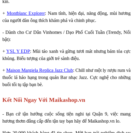
kín.
+
Montblanc Explorer
: Nam tính, hiện đại, năng động, mùi hương
của người đàn ông thích khám phá và chinh phục.
- Dành cho Cư Dân Vinhomes / Dạo Phố Cuối Tuần (Trendy, Nổi
bật):
+
YSL Y EDP
: Mùi táo xanh và gừng tươi mát nhưng bám tỏa cực
khủng. Biểu tượng của giới trẻ sành điệu.
+
Maison Margiela Replica Jazz Club
: Chill như một ly rượu rum và
thuốc lá hảo hạng trong quán Bar nhạc Jazz. Cực nghệ cho những
buổi tối tụ tập bạn bè.
Kết Nối Ngay Với Maikashop.vn
- Bạn cứ tận hưởng cuộc sống tiện nghi tại Quận 9, việc mang
hương thơm đẳng cấp đến tận tay bạn hãy để Maikashop.vn lo.
Hơn 20.000 khách hàng đã tin chọn. Mời bạn trải nghiệm dịch vụ