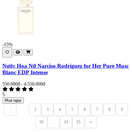
-15%
Nước Hoa Nữ Narciso Rodriguez for Her Pure Musc
Blanc EDP Intense
550.000đ - 4.550.000đ
5
Mua ngay
«
1
2
3
4
5
6
7
8
9
10
...
24
25
»