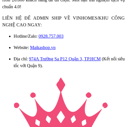
chuẩn 4.0!
LIÊN HỆ ĐỂ ADMIN SHIP VỀ VINHOMES/KHU CÔNG
NGHỆ CAO NGAY:
Hotline/Zalo:
0928.757.003
Website:
Maikashop.vn
Địa chỉ:
974A Trường Sa P12 Quận 3, TP.HCM
(Kết nối siêu
tốc với Quận 9).