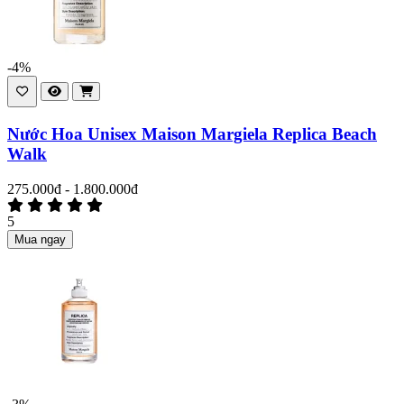
-4%
Nước Hoa Unisex Maison Margiela Replica Beach
Walk
275.000đ - 1.800.000đ
5
Mua ngay