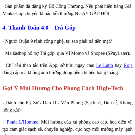
- Sản phẩm đã đăng ký Bộ Công Thương. Nếu phát hiện hàng Giả:
Maikashop chuyển khoản bồi thường NGAY GẤP ĐÔI
4. Thanh Toán 4.0 - Trả Góp
- Người Quận 9 rành công nghệ, tại sao phải trả tiền mặt?
- Maikashop hỗ trợ Trả góp qua Ví Momo và Shopee (SPayLater).
- Chỉ cần thao tác trên App, sở hữu ngay chai
Le Labo
hay
Roja
đẳng cấp mà không ảnh hưởng dòng tiền chi tiêu hàng tháng.
Gợi Ý Mùi Hương Cho Phong Cách High-Tech
- Dành cho Kỹ Sư / Dân IT / Văn Phòng (Sạch sẽ, Tinh tế, Không
nồng gắt):
+
Prada L'Homme
: Mùi hương của xà phòng cao cấp, hoa diên vĩ,
tạo cảm giác sạch sẽ, chuyên nghiệp, cực hợp môi trường máy lạnh