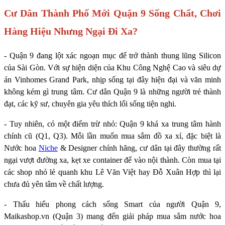
Cư Dân Thành Phố Mới Quận 9 Sống Chất, Chơi
Hàng Hiệu Nhưng Ngại Đi Xa?
- Quận 9 đang lột xác ngoạn mục để trở thành thung lũng Silicon
của Sài Gòn. Với sự hiện diện của Khu Công Nghệ Cao và siêu dự
án Vinhomes Grand Park, nhịp sống tại đây hiện đại và văn minh
không kém gì trung tâm. Cư dân Quận 9 là những người trẻ thành
đạt, các kỹ sư, chuyên gia yêu thích lối sống tiện nghi.
- Tuy nhiên, có một điểm trừ nhỏ: Quận 9 khá xa trung tâm hành
chính cũ (Q1, Q3). Mỗi lần muốn mua sắm đồ xa xỉ, đặc biệt là
Nước hoa
Niche
& Designer chính hãng, cư dân tại đây thường rất
ngại vượt đường xa, kẹt xe container để vào nội thành. Còn mua tại
các shop nhỏ lẻ quanh khu Lê Văn Việt hay Đỗ Xuân Hợp thì lại
chưa đủ yên tâm về chất lượng.
- Thấu hiểu phong cách sống Smart của người Quận 9,
Maikashop.vn (Quận 3) mang đến giải pháp mua sắm nước hoa