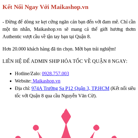
Kết Nối Ngay Với Maikashop.vn
- Đừng để dòng xe kẹt cứng ngăn cản bạn đến với đam mê. Chỉ cần
một tin nhắn, Maikashop.vn sẽ mang cả thế giới hương thơm
Authentic vượt cầu về tận tay bạn tại Quận 8.
Hơn 20.000 khách hàng đã tin chọn. Mời bạn trải nghiệm!
LIÊN HỆ ĐỂ ADMIN SHIP HỎA TỐC VỀ QUẬN 8 NGAY:
Hotline/Zalo:
0928.757.003
Website:
Maikashop.vn
Địa chỉ:
974A Trường Sa P12 Quận 3, TP.HCM
(Kết nối siêu
tốc với Quận 8 qua cầu Nguyễn Văn Cừ).