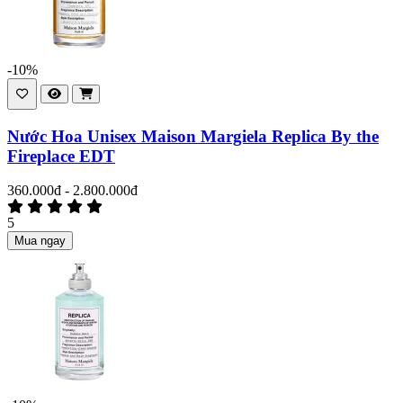
-10%
Nước Hoa Unisex Maison Margiela Replica By the
Fireplace EDT
360.000đ - 2.800.000đ
5
Mua ngay