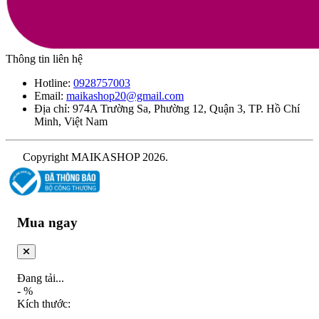
Thông tin liên hệ
Hotline:
0928757003
Email:
maikashop20@gmail.com
Địa chỉ: 974A Trường Sa, Phường 12, Quận 3, TP. Hồ Chí
Minh, Việt Nam
Copyright MAIKASHOP 2026.
Mua ngay
Đang tải...
-
%
Kích thước: