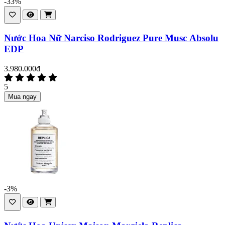
-33%
Nước Hoa Nữ Narciso Rodriguez Pure Musc Absolu
EDP
3.980.000đ
5
Mua ngay
-3%