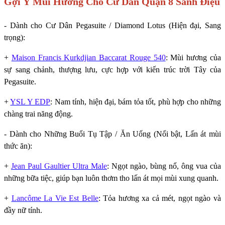
Gợi Ý Mùi Hương Cho Cư Dân Quận 8 Sành Điệu
- Dành cho Cư Dân Pegasuite / Diamond Lotus (Hiện đại, Sang
trọng):
+
Maison Francis Kurkdjian Baccarat Rouge 540
: Mùi hương của
sự sang chảnh, thượng lưu, cực hợp với kiến trúc trời Tây của
Pegasuite.
+
YSL Y EDP
: Nam tính, hiện đại, bám tỏa tốt, phù hợp cho những
chàng trai năng động.
- Dành cho Những Buổi Tụ Tập / Ăn Uống (Nổi bật, Lấn át mùi
thức ăn):
+
Jean Paul Gaultier Ultra Male
: Ngọt ngào, bùng nổ, ông vua của
những bữa tiệc, giúp bạn luôn thơm tho lấn át mọi mùi xung quanh.
+
Lancôme La Vie Est Belle
: Tỏa hương xa cả mét, ngọt ngào và
đầy nữ tính.