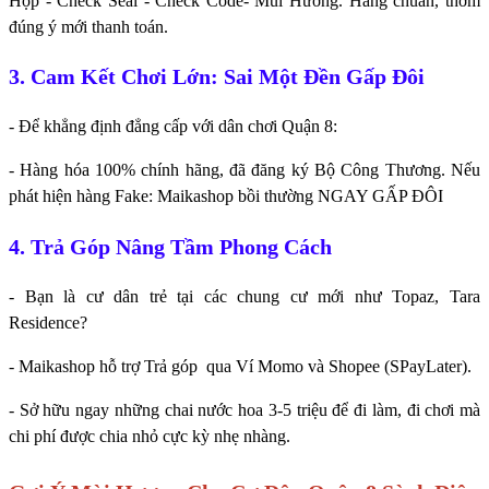
Hộp - Check Seal - Check Code- Mùi Hương. Hàng chuẩn, thơm
đúng ý mới thanh toán.
3. Cam Kết Chơi Lớn: Sai Một Đền Gấp Đôi
- Để khẳng định đẳng cấp với dân chơi Quận 8:
- Hàng hóa 100% chính hãng, đã đăng ký Bộ Công Thương. Nếu
phát hiện hàng Fake: Maikashop bồi thường NGAY GẤP ĐÔI
4. Trả Góp Nâng Tầm Phong Cách
- Bạn là cư dân trẻ tại các chung cư mới như Topaz, Tara
Residence?
- Maikashop hỗ trợ Trả góp qua Ví Momo và Shopee (SPayLater).
- Sở hữu ngay những chai nước hoa 3-5 triệu để đi làm, đi chơi mà
chi phí được chia nhỏ cực kỳ nhẹ nhàng.