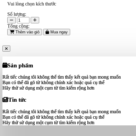
Vui lòng chọn kích thước
Số lượng:
Tổng cộng:
Thêm vào giỏ
Mua ngay
Sản phẩm
Sản phẩm
Rất tiếc chúng tôi không thể tìm thấy kết quả bạn mong muốn
Rất tiếc chúng tôi không thể tìm thấy kết quả bạn mong muốn
Bạn có thể đã gõ từ không chính xác hoặc quá cụ thể
Bạn có thể đã gõ từ không chính xác hoặc quá cụ thể
Hãy thử sử dụng một cụm từ tìm kiếm rộng hơn
Hãy thử sử dụng một cụm từ tìm kiếm rộng hơn
Tin tức
Tin tức
Rất tiếc chúng tôi không thể tìm thấy kết quả bạn mong muốn
Rất tiếc chúng tôi không thể tìm thấy kết quả bạn mong muốn
Bạn có thể đã gõ từ không chính xác hoặc quá cụ thể
Bạn có thể đã gõ từ không chính xác hoặc quá cụ thể
Hãy thử sử dụng một cụm từ tìm kiếm rộng hơn
Hãy thử sử dụng một cụm từ tìm kiếm rộng hơn