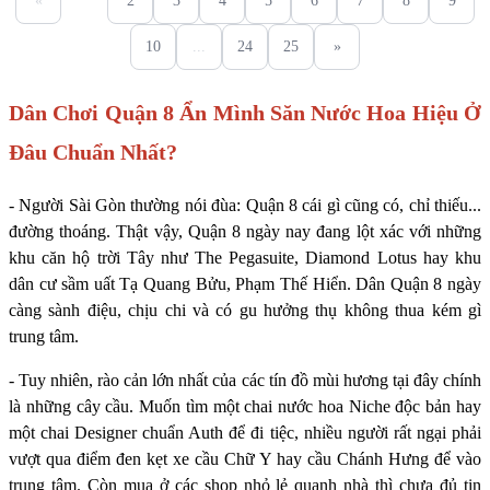
«
1
2
3
4
5
6
7
8
9
10
...
24
25
»
Dân Chơi Quận 8 Ẩn Mình Săn Nước Hoa Hiệu Ở
Đâu Chuẩn Nhất?
- Người Sài Gòn thường nói đùa: Quận 8 cái gì cũng có, chỉ thiếu...
đường thoáng. Thật vậy, Quận 8 ngày nay đang lột xác với những
khu căn hộ trời Tây như The Pegasuite, Diamond Lotus hay khu
dân cư sầm uất Tạ Quang Bửu, Phạm Thế Hiển. Dân Quận 8 ngày
càng sành điệu, chịu chi và có gu hưởng thụ không thua kém gì
trung tâm.
- Tuy nhiên, rào cản lớn nhất của các tín đồ mùi hương tại đây chính
là những cây cầu. Muốn tìm một chai nước hoa Niche độc bản hay
một chai Designer chuẩn Auth để đi tiệc, nhiều người rất ngại phải
vượt qua điểm đen kẹt xe cầu Chữ Y hay cầu Chánh Hưng để vào
trung tâm. Còn mua ở các shop nhỏ lẻ quanh nhà thì chưa đủ tin