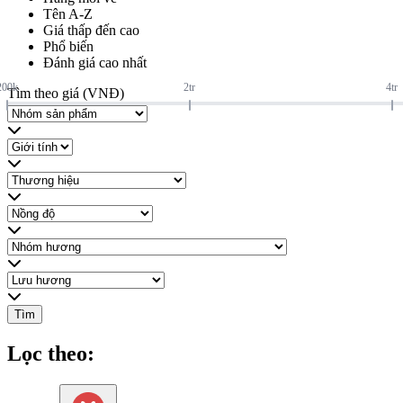
Tên A-Z
Giá thấp đến cao
Phổ biến
Đánh giá cao nhất
200k
2tr
4tr
Tìm theo giá (VNĐ)
Tìm
Lọc theo: