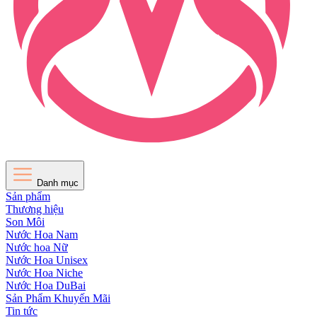
Danh mục
Sản phẩm
Thương hiệu
Son Môi
Nước Hoa Nam
Nước hoa Nữ
Nước Hoa Unisex
Nước Hoa Niche
Nước Hoa DuBai
Sản Phẩm Khuyến Mãi
Tin tức