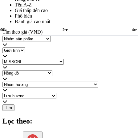
Tên A-Z
Giá thấp đến cao
Phổ biến
Đánh giá cao nhất
200k
2tr
4tr
Tìm theo giá (VNĐ)
Tìm
Lọc theo: