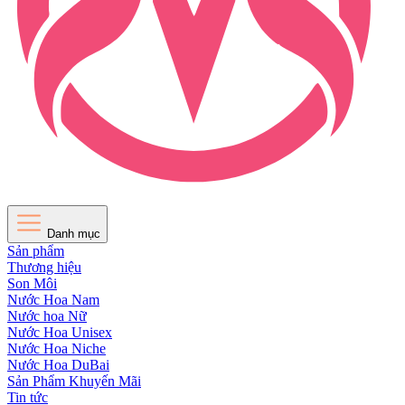
Danh mục
Sản phẩm
Thương hiệu
Son Môi
Nước Hoa Nam
Nước hoa Nữ
Nước Hoa Unisex
Nước Hoa Niche
Nước Hoa DuBai
Sản Phẩm Khuyến Mãi
Tin tức