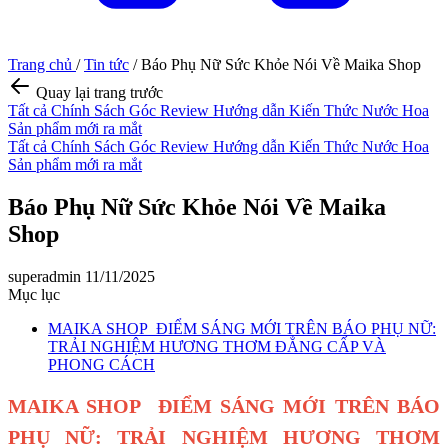
Trang chủ
/
Tin tức
/
Báo Phụ Nữ Sức Khỏe Nói Về Maika Shop
Quay lại trang trước
Tất cả
Chính Sách
Góc Review
Hướng dẫn
Kiến Thức Nước Hoa
Sản phẩm mới ra mắt
Tất cả
Chính Sách
Góc Review
Hướng dẫn
Kiến Thức Nước Hoa
Sản phẩm mới ra mắt
Báo Phụ Nữ Sức Khỏe Nói Về Maika
Shop
superadmin
11/11/2025
Mục lục
MAIKA SHOP ĐIỂM SÁNG MỚI TRÊN BÁO PHỤ NỮ:
TRẢI NGHIỆM HƯƠNG THƠM ĐẲNG CẤP VÀ
PHONG CÁCH
MAIKA SHOP ĐIỂM SÁNG MỚI TRÊN BÁO
PHỤ NỮ: TRẢI NGHIỆM HƯƠNG THƠM