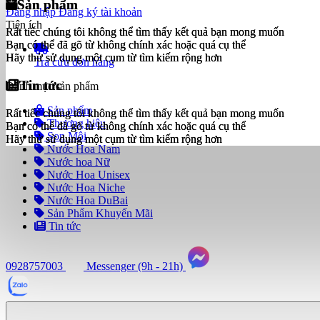
Sản phẩm
Sản phẩm
Đăng nhập
Đăng ký tài khoản
Tiện ích
Rất tiếc chúng tôi không thể tìm thấy kết quả bạn mong muốn
Rất tiếc chúng tôi không thể tìm thấy kết quả bạn mong muốn
Bạn có thể đã gõ từ không chính xác hoặc quá cụ thể
Bạn có thể đã gõ từ không chính xác hoặc quá cụ thể
Hãy thử sử dụng một cụm từ tìm kiếm rộng hơn
Hãy thử sử dụng một cụm từ tìm kiếm rộng hơn
Tra cứu đơn hàng
Tin tức
Tin tức
Danh mục sản phẩm
Sản phẩm
Rất tiếc chúng tôi không thể tìm thấy kết quả bạn mong muốn
Rất tiếc chúng tôi không thể tìm thấy kết quả bạn mong muốn
Thương hiệu
Bạn có thể đã gõ từ không chính xác hoặc quá cụ thể
Bạn có thể đã gõ từ không chính xác hoặc quá cụ thể
Son Môi
Hãy thử sử dụng một cụm từ tìm kiếm rộng hơn
Hãy thử sử dụng một cụm từ tìm kiếm rộng hơn
Nước Hoa Nam
Nước hoa Nữ
Nước Hoa Unisex
Nước Hoa Niche
Nước Hoa DuBai
Sản Phẩm Khuyến Mãi
Tin tức
0928757003
Messenger (9h - 21h)
Tư
vấn
ngay
(9h