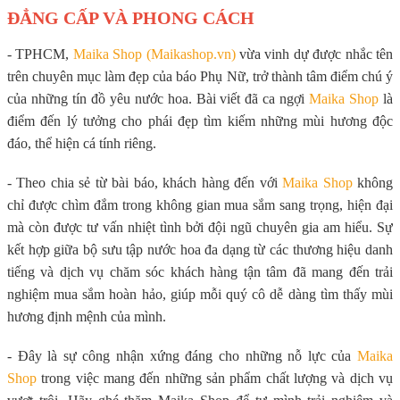
ĐẲNG CẤP VÀ PHONG CÁCH
- TPHCM,
Maika Shop (Maikashop.vn)
vừa vinh dự được nhắc tên
trên chuyên mục làm đẹp của báo Phụ Nữ, trở thành tâm điểm chú ý
của những tín đồ yêu nước hoa. Bài viết đã ca ngợi
Maika Shop
là
điểm đến lý tưởng cho phái đẹp tìm kiếm những mùi hương độc
đáo, thể hiện cá tính riêng.
- Theo chia sẻ từ bài báo, khách hàng đến với
Maika Shop
không
chỉ được chìm đắm trong không gian mua sắm sang trọng, hiện đại
mà còn được tư vấn nhiệt tình bởi đội ngũ chuyên gia am hiểu. Sự
kết hợp giữa bộ sưu tập nước hoa đa dạng từ các thương hiệu danh
tiếng và dịch vụ chăm sóc khách hàng tận tâm đã mang đến trải
nghiệm mua sắm hoàn hảo, giúp mỗi quý cô dễ dàng tìm thấy mùi
hương định mệnh của mình.
- Đây là sự công nhận xứng đáng cho những nỗ lực của
Maika
Shop
trong việc mang đến những sản phẩm chất lượng và dịch vụ