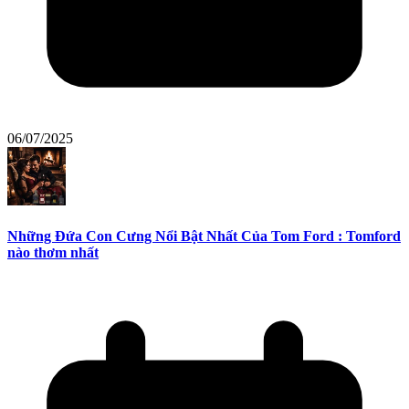
06/07/2025
Những Đứa Con Cưng Nổi Bật Nhất Của Tom Ford : Tomford
nào thơm nhất