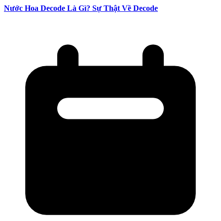
Nước Hoa Decode Là Gì? Sự Thật Về Decode