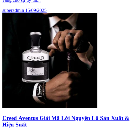
vàng cho sự uy tín...
superadmin
15/09/2025
Creed Aventus Giải Mã Lời Nguyền Lô Sản Xuất &
Hiệu Suất