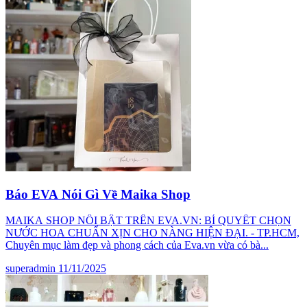
Báo EVA Nói Gì Về Maika Shop
MAIKA SHOP NỔI BẬT TRÊN EVA.VN: BÍ QUYẾT CHỌN
NƯỚC HOA CHUẨN XỊN CHO NÀNG HIỆN ĐẠI. - TP.HCM,
Chuyên mục làm đẹp và phong cách của Eva.vn vừa có bà...
superadmin
11/11/2025