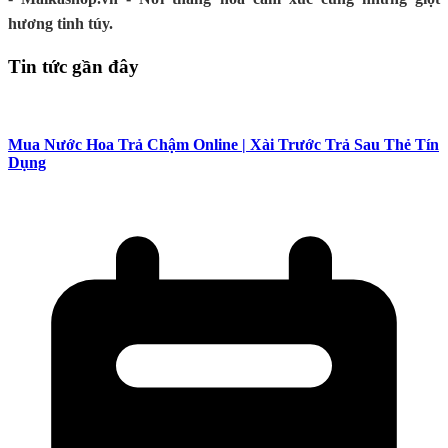
hương tinh túy.
Tin tức gần đây
Mua Nước Hoa Trả Chậm Online | Xài Trước Trả Sau Thẻ Tín
Dụng