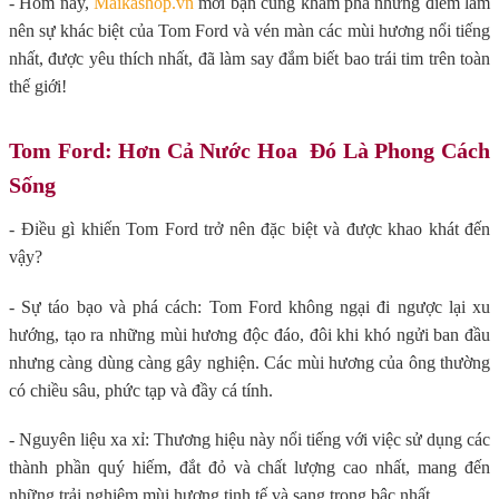
- Hôm nay,
Maikashop.vn
mời bạn cùng khám phá những điểm làm
nên sự khác biệt của Tom Ford và vén màn các mùi hương nổi tiếng
nhất, được yêu thích nhất, đã làm say đắm biết bao trái tim trên toàn
thế giới!
Tom Ford: Hơn Cả Nước Hoa Đó Là Phong Cách
Sống
- Điều gì khiến Tom Ford trở nên đặc biệt và được khao khát đến
vậy?
- Sự táo bạo và phá cách: Tom Ford không ngại đi ngược lại xu
hướng, tạo ra những mùi hương độc đáo, đôi khi khó ngửi ban đầu
nhưng càng dùng càng gây nghiện. Các mùi hương của ông thường
có chiều sâu, phức tạp và đầy cá tính.
- Nguyên liệu xa xỉ: Thương hiệu này nổi tiếng với việc sử dụng các
thành phần quý hiếm, đắt đỏ và chất lượng cao nhất, mang đến
những trải nghiệm mùi hương tinh tế và sang trọng bậc nhất.