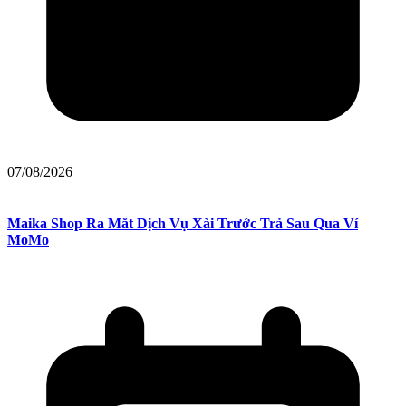
07/08/2026
Maika Shop Ra Mắt Dịch Vụ Xài Trước Trả Sau Qua Ví
MoMo