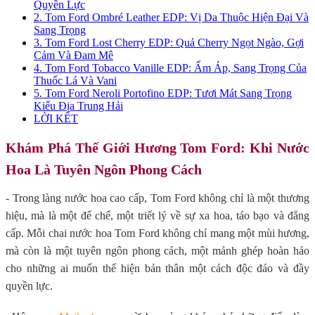
Quyền Lực
2. Tom Ford Ombré Leather EDP: Vị Da Thuộc Hiện Đại Và
Sang Trọng
3. Tom Ford Lost Cherry EDP: Quả Cherry Ngọt Ngào, Gợi
Cảm Và Đam Mê
4. Tom Ford Tobacco Vanille EDP: Ấm Áp, Sang Trọng Của
Thuốc Lá Và Vani
5. Tom Ford Neroli Portofino EDP: Tươi Mát Sang Trọng
Kiểu Địa Trung Hải
LỜI KẾT
Khám Phá Thế Giới Hương Tom Ford: Khi Nước
Hoa Là Tuyên Ngôn Phong Cách
- Trong làng nước hoa cao cấp, Tom Ford không chỉ là một thương
hiệu, mà là một đế chế, một triết lý về sự xa hoa, táo bạo và đẳng
cấp. Mỗi chai nước hoa Tom Ford không chỉ mang một mùi hương,
mà còn là một tuyên ngôn phong cách, một mảnh ghép hoàn hảo
cho những ai muốn thể hiện bản thân một cách độc đáo và đầy
quyền lực.