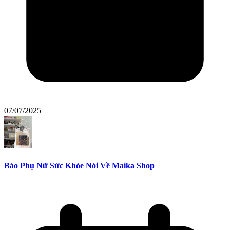
07/07/2025
Báo Phụ Nữ Sức Khỏe Nói Về Maika Shop