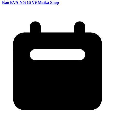
Báo EVA Nói Gì Về Maika Shop