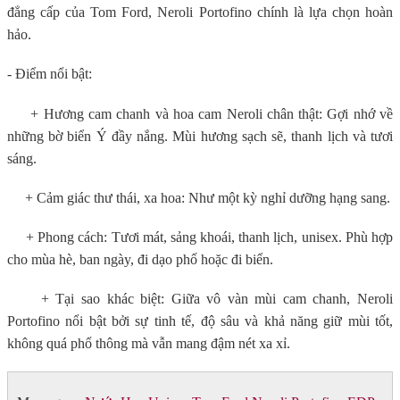
đẳng cấp của Tom Ford, Neroli Portofino chính là lựa chọn hoàn
hảo.
- Điểm nổi bật:
+ Hương cam chanh và hoa cam Neroli chân thật: Gợi nhớ về
những bờ biển Ý đầy nắng. Mùi hương sạch sẽ, thanh lịch và tươi
sáng.
+ Cảm giác thư thái, xa hoa: Như một kỳ nghỉ dưỡng hạng sang.
+ Phong cách: Tươi mát, sảng khoái, thanh lịch, unisex. Phù hợp
cho mùa hè, ban ngày, đi dạo phố hoặc đi biển.
+ Tại sao khác biệt: Giữa vô vàn mùi cam chanh, Neroli
Portofino nổi bật bởi sự tinh tế, độ sâu và khả năng giữ mùi tốt,
không quá phổ thông mà vẫn mang đậm nét xa xỉ.