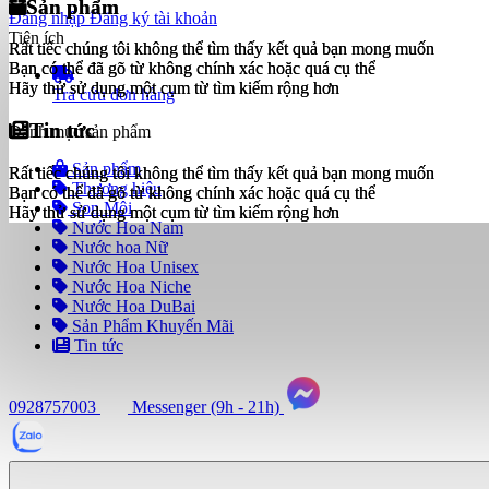
Sản phẩm
Sản phẩm
Đăng nhập
Đăng ký tài khoản
Tiện ích
Rất tiếc chúng tôi không thể tìm thấy kết quả bạn mong muốn
Rất tiếc chúng tôi không thể tìm thấy kết quả bạn mong muốn
Bạn có thể đã gõ từ không chính xác hoặc quá cụ thể
Bạn có thể đã gõ từ không chính xác hoặc quá cụ thể
Hãy thử sử dụng một cụm từ tìm kiếm rộng hơn
Hãy thử sử dụng một cụm từ tìm kiếm rộng hơn
Tra cứu đơn hàng
Tin tức
Tin tức
Danh mục sản phẩm
Sản phẩm
Rất tiếc chúng tôi không thể tìm thấy kết quả bạn mong muốn
Rất tiếc chúng tôi không thể tìm thấy kết quả bạn mong muốn
Thương hiệu
Bạn có thể đã gõ từ không chính xác hoặc quá cụ thể
Bạn có thể đã gõ từ không chính xác hoặc quá cụ thể
Son Môi
Hãy thử sử dụng một cụm từ tìm kiếm rộng hơn
Hãy thử sử dụng một cụm từ tìm kiếm rộng hơn
Nước Hoa Nam
Nước hoa Nữ
Nước Hoa Unisex
Nước Hoa Niche
Nước Hoa DuBai
Sản Phẩm Khuyến Mãi
Tin tức
0928757003
Messenger (9h - 21h)
Tư
vấn
ngay
(9h