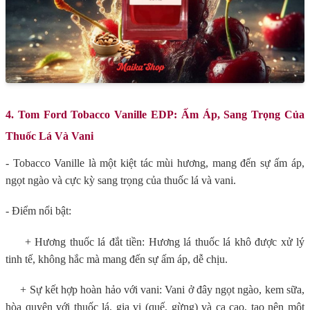
4. Tom Ford Tobacco Vanille EDP: Ấm Áp, Sang Trọng Của
Thuốc Lá Và Vani
- Tobacco Vanille là một kiệt tác mùi hương, mang đến sự ấm áp,
ngọt ngào và cực kỳ sang trọng của thuốc lá và vani.
- Điểm nổi bật:
+ Hương thuốc lá đắt tiền: Hương lá thuốc lá khô được xử lý
tinh tế, không hắc mà mang đến sự ấm áp, dễ chịu.
+ Sự kết hợp hoàn hảo với vani: Vani ở đây ngọt ngào, kem sữa,
hòa quyện với thuốc lá, gia vị (quế, gừng) và ca cao, tạo nên một