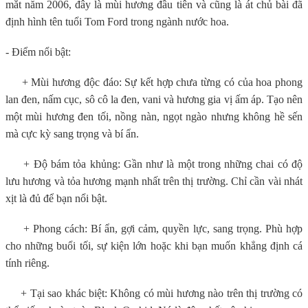
mắt năm 2006, đây là mùi hương đầu tiên và cũng là át chủ bài đã
định hình tên tuổi Tom Ford trong ngành nước hoa.
- Điểm nổi bật:
+ Mùi hương độc đáo: Sự kết hợp chưa từng có của hoa phong
lan đen, nấm cục, sô cô la đen, vani và hương gia vị ấm áp. Tạo nên
một mùi hương đen tối, nồng nàn, ngọt ngào nhưng không hề sến
mà cực kỳ sang trọng và bí ẩn.
+ Độ bám tỏa khủng: Gần như là một trong những chai có độ
lưu hương và tỏa hương mạnh nhất trên thị trường. Chỉ cần vài nhát
xịt là đủ để bạn nổi bật.
+ Phong cách: Bí ẩn, gợi cảm, quyền lực, sang trọng. Phù hợp
cho những buổi tối, sự kiện lớn hoặc khi bạn muốn khẳng định cá
tính riêng.
+ Tại sao khác biệt: Không có mùi hương nào trên thị trường có