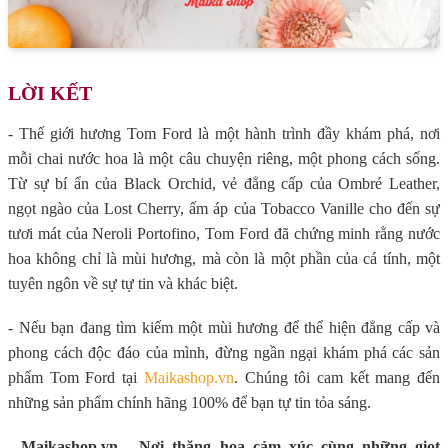
LỜI KẾT
- Thế giới hương Tom Ford là một hành trình đầy khám phá, nơi
mỗi chai nước hoa là một câu chuyện riêng, một phong cách sống.
Từ sự bí ẩn của Black Orchid, vẻ đẳng cấp của Ombré Leather,
ngọt ngào của Lost Cherry, ấm áp của Tobacco Vanille cho đến sự
tươi mát của Neroli Portofino, Tom Ford đã chứng minh rằng nước
hoa không chỉ là mùi hương, mà còn là một phần của cá tính, một
tuyên ngôn về sự tự tin và khác biệt.
- Nếu bạn đang tìm kiếm một mùi hương để thể hiện đẳng cấp và
phong cách độc đáo của mình, đừng ngần ngại khám phá các sản
phẩm Tom Ford tại
Maikashop.vn
. Chúng tôi cam kết mang đến
những sản phẩm chính hãng 100% để bạn tự tin tỏa sáng.
-
Maikashop.vn - Nơi thăng hoa cảm xúc cùng những giọt