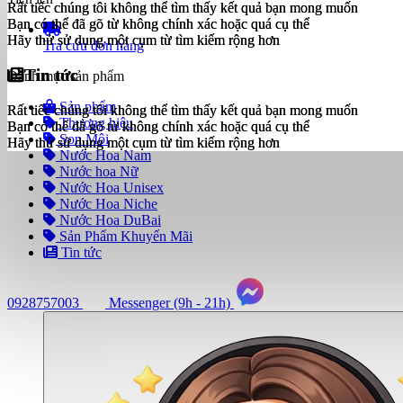
Rất tiếc chúng tôi không thể tìm thấy kết quả bạn mong muốn
Rất tiếc chúng tôi không thể tìm thấy kết quả bạn mong muốn
Bạn có thể đã gõ từ không chính xác hoặc quá cụ thể
Bạn có thể đã gõ từ không chính xác hoặc quá cụ thể
Hãy thử sử dụng một cụm từ tìm kiếm rộng hơn
Hãy thử sử dụng một cụm từ tìm kiếm rộng hơn
Tra cứu đơn hàng
Tin tức
Tin tức
Danh mục sản phẩm
Sản phẩm
Rất tiếc chúng tôi không thể tìm thấy kết quả bạn mong muốn
Rất tiếc chúng tôi không thể tìm thấy kết quả bạn mong muốn
Thương hiệu
Bạn có thể đã gõ từ không chính xác hoặc quá cụ thể
Bạn có thể đã gõ từ không chính xác hoặc quá cụ thể
Son Môi
Hãy thử sử dụng một cụm từ tìm kiếm rộng hơn
Hãy thử sử dụng một cụm từ tìm kiếm rộng hơn
Nước Hoa Nam
Nước hoa Nữ
Nước Hoa Unisex
Nước Hoa Niche
Nước Hoa DuBai
Sản Phẩm Khuyến Mãi
Tin tức
0928757003
Messenger (9h - 21h)
Tư
vấn
ngay
(9h
-
21h)