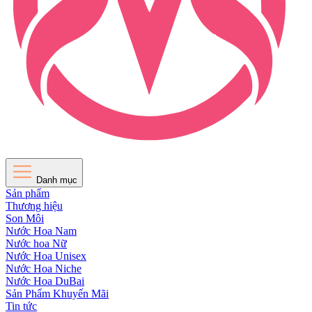
Danh mục
Sản phẩm
Thương hiệu
Son Môi
Nước Hoa Nam
Nước hoa Nữ
Nước Hoa Unisex
Nước Hoa Niche
Nước Hoa DuBai
Sản Phẩm Khuyến Mãi
Tin tức