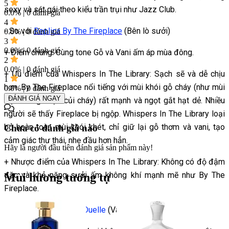
5
sexy và sát gái theo kiểu trần trụi như Jazz Club.
0.0% | 0 đánh giá
4
- So với
Replica By The Fireplace
(Bên lò sưởi)
0.0% | 0 đánh giá
3
0.0% | 0 đánh giá
+ Điểm chung: Cùng tone Gỗ và Vani ấm áp mùa đông.
2
0.0% | 0 đánh giá
+ Ưu điểm của Whispers In The Library: Sạch sẽ và dễ chịu
1
hơn. By The Fireplace nổi tiếng với mùi khói gỗ cháy (như mùi
0.0% | 0 đánh giá
ĐÁNH GIÁ NGAY
thịt nướng hoặc củi cháy) rất mạnh và ngọt gắt hạt dẻ. Nhiều
người sẽ thấy Fireplace bị ngộp. Whispers In The Library loại
bỏ hoàn toàn mùi khói khét, chỉ giữ lại gỗ thơm và vani, tạo
Chưa có đánh giá nào
cảm giác thư thái, nhẹ đầu hơn hẳn.
Hãy là người đầu tiên đánh giá sản phẩm này!
+ Nhược điểm của Whispers In The Library: Không có độ đậm
đặc và khả năng sưởi ấm không khí mạnh mẽ như By The
Mùi hương tương tự
Fireplace.
- So với
Diptyque Eau Duelle
(Vani thảo mộc)