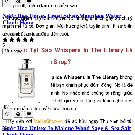
thông minh, điềm đạm, có chiều sâu.
Nước Hoa Unisex Creed Silver Mountain Water
- Nhược điểm:
Độ tỏa: Hơi yếu với những ai thích gây sự chú ý
Chính Hãng
mạnh mẽ từ xa.
Đơn giản: Mùi hương khá tuyến tính , ít sự biến
chuyển bất ngờ từ đầu đến cuối.
670.000đ - 5.800.000đ
5
Kết luận: Tại Sao Whispers In The Library Là
Mua ngay
Chân Ái Tại Maika Shop?
-
Maison Margiela Replica Whispers In The Library
không
phải là chai nước hoa để bạn chinh phục đám đông. Nó là để
bạn chinh phục chính mình. Nó nhắc nhở chúng ta rằng, giữa
thế giới ồn ào này, người biết giữ sự im lặng và lắng nghe mới
-8%
là người nắm giữ quyền lực thực sự.
- Hãy đến với
MaikaShop.vn
để sở hữu ngay Thư viện bỏ túi
Nước Hoa Unisex Jo Malone Wood Sage & Sea Salt
này.
Chính Hãng