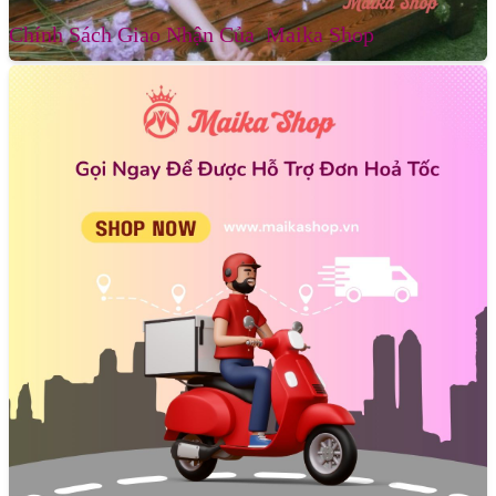
Chính Sách Giao Nhận Của Maika Shop
Xem thêm :
Nước Hoa Nam Maison Margiela Replica Jazz
Club EDT
Đánh Giá Nước Hoa Unisex Maison Margiela
Replica Whispers In The Library
- Whispers In The Library là định nghĩa hoàn hảo cho phong
cách Smart is the new Sexy. Nó chứng minh rằng bạn không
cần hở hang, không cần mùi hương xác thịt nồng nàn mới là
quyến rũ. Sự quyến rũ đến từ chiều sâu nội tâm và tri thức là
thứ quyến rũ bền vững nhất.