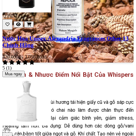
-23%
Nước Hoa Unisex Alexandria Fragrances Other 13
Chính Hãng
420.000đ - 3.050.000đ
5
(1)
Ưu Điểm & Nhược Điểm Nổi Bật Của Whispers
Mua ngay
In The Library
- Ưu điểm:
Độc bản: Mùi hương tái hiện giấy cũ và gỗ sáp cực
kỳ nghệ thuật, hiếm có chai nào làm được chân thực đến
thế.
Thư giãn: Mang lại cảm giác bình yên, giảm stress,
Healing tâm hồn.
Đa dụng: Dễ dùng hơn các dòng gỗ/vani
-9%
khác, cân bằng tốt giữa ngọt và gỗ.
Khí chất: Tạo nên vẻ ngoài