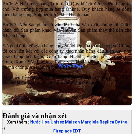
Bước 2: Nếu mua hàng Trực tiếp, Quý khách được kiểm hàng tại
chỗ. Với trường hợp mua hàng Online, Quý khách hàng sẽ đồng
kiểm hàng cùng Shipper trước khi Thanh toán.
Bước 3: Nếu Sản phẩm có vấn đề từ nhà Sản xuất, chúng tôi sẽ tiến
hành đổi Sản phẩm khác, vận chuyển Sản phẩm thay thế đến cho
Khách hàng.
*-Ngoài đội ngũ giao hàng chuyên nghiệp của maikashop.vn Chúng
tôi còn liên kết với các công ty giao nhận hàng đầu hiện nay như
Giao hàng tiết kiệm, Giao hàng Nhanh, Viettel post, Ahamove,
Grab, Xanh SM Phương Trang v.v để Bảo đảm việc Giao hàng
nhanh chóng, An toàn và Đúng hẹn.
-Hãy liên hệ Hotline: 0971560615 (Zalo, Gọi trực tiếp) nếu có bất
kỳ khó khăn nào trong quá trình mua sắm Online.
Đánh giá và nhận xét
Xem thêm :
Nước Hoa Unisex Maison Margiela Replica By the
0
Fireplace EDT