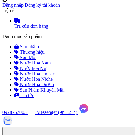
Đăng nhập
Đăng ký tài khoản
Tiện ích
Tra cứu đơn hàng
Danh mục sản phẩm
Sản phẩm
Thương hiệu
Son Môi
Nước Hoa Nam
Nước hoa Nữ
Nước Hoa Unisex
Nước Hoa Niche
Nước Hoa DuBai
Sản Phẩm Khuyến Mãi
Tin tức
0928757003
Messenger (9h - 21h)
Tư
vấn
ngay
(9h