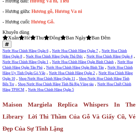
- Hương đầu:
Hương Va ni, Tiêu
- Hương giữa:
Hương gỗ, Hương Va ni
- Hương cuối:
Hương Gỗ.
Khuyên dùng
Xuân
Hè
Thu
Đông
Ban Ngày
Ban Đêm
,
,
Nước Hoa Chính Hãng Quận 6
Nước Hoa Chính Hãng Quận 7
Nước Hoa Chính
,
,
,
Hãng Quận 8
Nuớc Hoa Chính Hãng Quận Thủ Đức
Nước Hoa Chính Hãng Quận 4
,
,
Nước Hoa Chính Hãng Quận 1
Nước Hoa Chính Hãng Quận Bình Chánh
Nước Hoa
,
,
Chính Hãng Quận Tân Phú
Nước Hoa Chính Hãng Quận Bình Tân
Nước Hoa Chính
,
,
Hãng Uy Tính Quận Gò Vấp
Nước Hoa Chính Hãng Quận 2
Nước Hoa Chính Hãng
,
,
Quận 10
Shop Nước Hoa Chính Hãng Quận 11
Shop Nước Hoa Chính Hãng Tỉnh
,
,
Bến Tre
Shop Nước Hoa Chính Hãng Tỉnh Bà Rịa Vũng tàu
Nước Hoa Chiết Chính
,
Hãng TPHCM
Nước Hoa Chính Hãng Quận 5
Maison Margiela Replica Whispers In The
Library Lời Thì Thầm Của Gỗ Và Giấy Cũ, Vẻ
Đẹp Của Sự Tĩnh Lặng