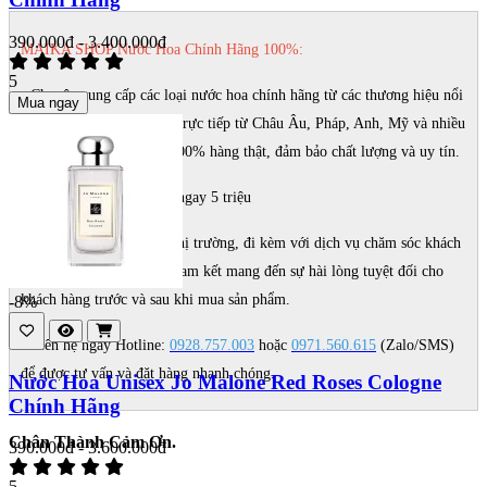
390.000đ - 3.400.000đ
MAIKA SHOP Nước Hoa Chính Hãng 100%:
5
- Chuyên cung cấp các loại nước hoa chính hãng từ các thương hiệu nổi
Mua ngay
tiếng thế giới, nhập khẩu trực tiếp từ Châu Âu, Pháp, Anh, Mỹ và nhiều
quốc gia khác. Cam kết 100% hàng thật, đảm bảo chất lượng và uy tín.
- Nếu phát hiện fake đền ngay 5 triệu
- Giá cả cạnh tranh nhất thị trường, đi kèm với dịch vụ chăm sóc khách
hàng tận tâm. Chúng tôi cam kết mang đến sự hài lòng tuyệt đối cho
khách hàng trước và sau khi mua sản phẩm.
-8%
- Liên hệ ngay Hotline:
0928.757.003
hoặc
0971.560.615
(Zalo/SMS)
để được tư vấn và đặt hàng nhanh chóng.
Nước Hoa Unisex Jo Malone Red Roses Cologne
Chính Hãng
Chân Thành Cảm Ơn.
390.000đ - 3.600.000đ
5