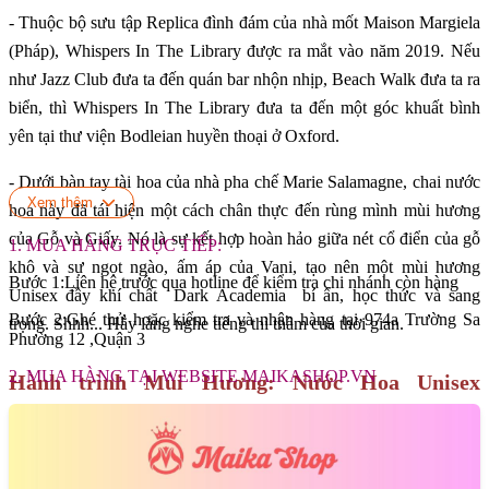
- Thuộc bộ sưu tập Replica đình đám của nhà mốt Maison Margiela
(Pháp), Whispers In The Library được ra mắt vào năm 2019. Nếu
như Jazz Club đưa ta đến quán bar nhộn nhịp, Beach Walk đưa ta ra
biển, thì Whispers In The Library đưa ta đến một góc khuất bình
yên tại thư viện Bodleian huyền thoại ở Oxford.
- Dưới bàn tay tài hoa của nhà pha chế Marie Salamagne, chai nước
Xem thêm
hoa này đã tái hiện một cách chân thực đến rùng mình mùi hương
của Gỗ và Giấy. Nó là sự kết hợp hoàn hảo giữa nét cổ điển của gỗ
1. MUA HÀNG TRỰC TIẾP:
khô và sự ngọt ngào, ấm áp của Vani, tạo nên một mùi hương
Bước 1:Liên hệ trước qua hotline để kiểm tra chi nhánh còn hàng
Unisex đầy khí chất Dark Academia bí ẩn, học thức và sang
Bước 2:Ghé thử hoặc kiểm tra và nhận hàng tại 974a Trường Sa
trọng. Shhh... Hãy lắng nghe tiếng thì thầm của thời gian.
Phường 12 ,Quận 3
2. MUA HÀNG TẠI WEBSITE MAIKASHOP.VN
Hành trình Mùi Hương: Nước Hoa Unisex
Maison Margiela Replica Whispers In The
Library