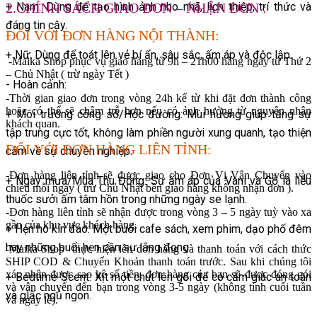
+ Nam: Dùng để tạo hình ảnh nho nhã, lịch thiệp, trí thức và
2.CHÍNH SÁCH GIAO ĐƠN – NHẬN ĐƠN :
đáng tin cậy.
ĐỐI VỚI ĐƠN HÀNG NỘI THÀNH:
+ Nữ: Dùng để toát lên vẻ bí ẩn, sâu sắc, ấm áp và độc lập.
-Maika Shop phục vụ giao hàng từ 9h – 21h00 hàng ngày từ Thứ 2
– Chủ Nhật ( trừ ngày Tết )
- Hoàn cảnh:
-Thời gian giao đơn trong vòng 24h kể từ khi đặt đơn thành công
hoặc có thể sẽ chậm trễ hơn nếu có ảnh hưởng từ nguyên nhân
+ Môi trường công sở/Học đường: Mùi hương giúp tăng sự
khách quan.
tập trung cực tốt, không làm phiền người xung quanh, tạo thiện
ĐỐI VỚI ĐƠN HÀNG LIÊN TỈNH:
cảm về sự chuyên nghiệp.
-Đơn hàng liên tỉnh sẽ được giao cho Đơn Vị Vận Chuyển vào
+ Ngày mưa/Mùa Thu Đông: Sự ấm áp của Vani và Gỗ là liều
chiều mỗi ngày ( trừ Chủ Nhật bên giao hàng không nhận đơn ).
thuốc sưởi ấm tâm hồn trong những ngày se lạnh.
-Đơn hàng liên tỉnh sẽ nhận được trong vòng 3 – 5 ngày tuỳ vào xa
gần của khu vực khách hàng.
+ Hẹn hò kín đáo: Một buổi cafe sách, xem phim, dạo phố đêm
hay những buổi hẹn cần sự lắng đọng.
-Maika Shop thực hiện lên đơn hàng và thanh toán với cách thức
SHIP COD & Chuyển Khoản thanh toán trước. Sau khi chúng tôi
xác nhận được sao kê số tiền, đơn hàng của bạn sẽ được đóng gói
+ Bedtime Scent: Xịt một chút lên gối để có cảm giác an toàn
và vận chuyển đến bạn trong vòng 3-5 ngày (không tính cuối tuần
và giấc ngủ ngon.
và ngày lễ).