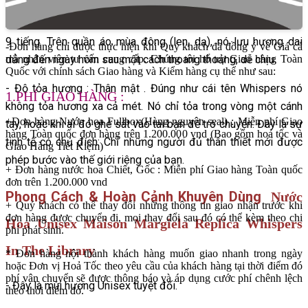
- Độ lưu hương (Longevity): Khá tốt. Dù là tông mùi nhẹ nhàng,
nhưng nhờ nền tảng Gỗ và Vani, nó bám trên da bền bỉ từ 7 đến
9 tiếng. Trên quần áo mùa đông (len, dạ), nó lưu hương dai
-Đơn hàng chỉ được thực hiện khi Quý khách đã đồng ý về Giá cả
dẳng đến ngày hôm sau một cách thoang thoảng, dễ chịu.
mà nhân viên tư vấn cung cấp. Chúng tôi hổ trợ Giao hàng Toàn
Quốc với chính sách Giao hàng và Kiểm hàng cụ thể như sau:
- Độ tỏa hương : Thân mật . Đúng như cái tên Whispers nó
1.PHÍ GIAO HÀNG :
không tỏa hương xa cả mét. Nó chỉ tỏa trong vòng một cánh
+Đơn hàng Nước hoa Fullbox(Hàng nguyên seal) : Miễn phí Giao
tay, hoặc khi ai đó ghé sát vào tai bạn để trò chuyện. Đây là sự
hàng Toàn quốc đơn hàng trên 1.200.000 vnd (Bao gồm hoả tốc và
tinh tế có chủ đích: Chỉ những người đủ thân thiết mới được
Giao Hàng Tiết Kiệm)
phép bước vào thế giới riêng của bạn.
+ Đơn hàng nước hoa Chiết, Gốc : Miễn phí Giao hàng Toàn quốc
đơn trên 1.200.000 vnd
Phong Cách & Hoàn Cảnh Khuyên Dùng
Nước
+ Quý khách có thể thay đổi những thông tin giao nhận trước khi
đơn hàng được chuyển đi, mọi thay đổi sau đó có thể kèm theo chi
Hoa Unisex Maison Margiela Replica Whispers
phí phát sinh.
In The Library
* Đơn hàng nội thành khách hàng muốn giao nhanh trong ngày
hoặc Đơn vị Hoả Tốc theo yêu cầu của khách hàng tại thời điểm đó
phí vận chuyển sẽ được thông báo và áp dụng cước phí chênh lệch
- Đây là mùi hương Unisex tuyệt đối.
theo thời điểm đó.