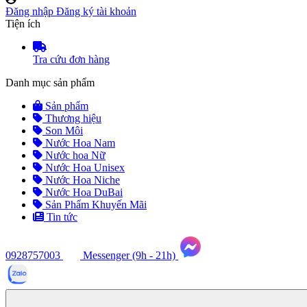
Đăng nhập
Đăng ký tài khoản
Tiện ích
Tra cứu đơn hàng
Danh mục sản phẩm
Sản phẩm
Thương hiệu
Son Môi
Nước Hoa Nam
Nước hoa Nữ
Nước Hoa Unisex
Nước Hoa Niche
Nước Hoa DuBai
Sản Phẩm Khuyến Mãi
Tin tức
0928757003
Messenger (9h - 21h)
Tư
vấn
ngay
(9h