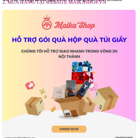
2. MUA HÀNG TẠI WEBSITE MAIKASHOP.VN
Cảm Nhận Mùi Hương Nước Hoa Unisex Agatho
Parfum Adone Extrait de Parfum
- Ngay khi tinh chất vừa chạm vào da, Adone bung tỏa một
năng lượng tươi sáng nhưng vô cùng có chiều sâu. Sự xuất
hiện của Quả Bưởi mang đến nét thanh yên, the mát, nhanh
chóng hòa quyện cùng vị chua thanh, mọng nước của Quả Lý
Chua Đen . Tuy nhiên, sự đắt giá ngay từ giây phút đầu tiên lại
nằm ở nét chấm phá của Gỗ Hồng và Hạt Tiêu Hồng . Gỗ hồng
mang lại sự ấm áp, sang trọng, trong khi tiêu hồng tạo ra
những tia sáng lấp lánh, hơi the cay nhẹ nhàng.
- Khi lắng xuống là sàn diễn của một bó hoa thiêng liêng, đại
diện cho tình yêu và sắc đẹp. Hoa Hồng Damask loài hồng đắt
đỏ và quyến rũ bậc nhất bung nở nồng nàn, đan xen cùng nét
trắng muốt, kiêu kỳ của Hoa Lily Trắng và Hoa Nhài. Sự xuất