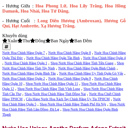
- Hương Giữa :
Hoa Phong Lữ, Hoa Lily Trắng, Hoa Hồng
Damask, Hoa Nhài, Hoa Tử Đằng.
- Hương Cuối :
Long Diên Hương (Ambroxan), Hương Gỗ
Quí, Hạt Ambrette, Xạ Hương Trắng.
Khuyên dùng
Xuân
Thu
Đông
Ban Ngày
Ban Đêm
,
,
Nước Hoa Chính Hãng Quận 7
Nước Hoa Chính Hãng Quận 8
Nuớc Hoa Chính Hãng
,
,
Quận Thủ Đức
Nước Hoa Chính Hãng Quận Tân Bình
Nước Hoa Chính Hãng Quận 4
,
,
,
Nước Hoa Chính Hãng Quận 1
Shop Nước Hoa Chính Hãng Tỉnh Tiền Giang
Shop
,
,
Nước Hoa Chính Hãng Tỉnh Tây Ninh
Nước Hoa Chính Hãng Quận Bình Chánh
,
,
Nước Hoa Chính Hãng Quận Bình Tân
Nước Hoa Chính Hãng Uy Tính Quận Gò Vấp
,
,
Nước Hoa Chính Hãng Quận 2
Nước Hoa Chính Hãng Quận 9
Nước Hoa Chính
,
,
Hãng Quận 10
Shop Nước Hoa Chính Hãng Quận 11
Shop Nước Hoa Chính Hãng
,
,
Quận 12
Shop Nước Hoa Chính Hãng Tỉnh Vĩnh Long
Shop Nước Hoa Chính Hãng
,
,
Tỉnh Cần Thơ
Shop Nước Hoa Chính Hãng Tỉnh Đồng Nai
Nước Hoa Chiết Chính
,
,
Hãng TPHCM
Cửa Hàng Nước Hoa Xách Tay Chính Hãng Uy Tín TPHCM
Nước
,
,
Hoa Chính Hãng Quận 5
Shop Nước Hoa Chính Hãng Thành Phố Hà Nội
Shop Nước
,
Hoa Chính Hãng Tỉnh Lâm Đồng- Đà Lạt
Shop Nước Hoa Chính Hãng Quận Bình
Thạnh