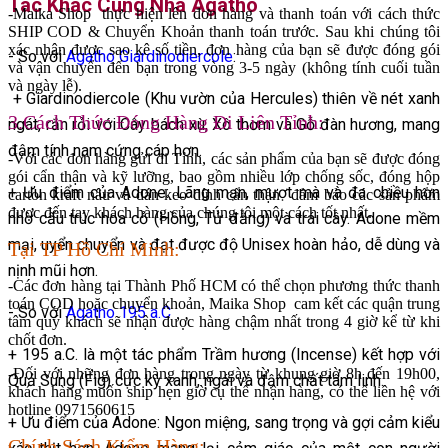
Tác Khác Cùng Nhà Agatho
-Maika Shop thực hiện lên đơn hàng và thanh toán với cách thức
SHIP COD & Chuyển Khoản thanh toán trước. Sau khi chúng tôi
xác nhận được sao kê số tiền, đơn hàng của bạn sẽ được đóng gói
- So với
Agatho Giardinodiercole
:
và vận chuyển đến bạn trong vòng 3-5 ngày (không tính cuối tuần
và ngày lễ).
+ Giardinodiercole (Khu vườn của Hercules) thiên về nét xanh
3.Cách Thức Đóng Hàng Đi Liên Tỉnh:
ngát, rắn rỏi với Cây bách xù, Xô thơm và Gỗ đàn hương, mang
đậm tính nam cứng cáp hơn.
-Với các đơn hàng gửi đi Tỉnh, các sản phẩm của bạn sẽ được đóng
gói cẩn thận và kỹ lưỡng, bao gồm nhiều lớp chống sốc, đóng hộp
+ Ưu điểm của Adone: Lãng mạn, mượt mà và đa chiều hơn
carton kraft nâu và dán keo dính cẩn thận đảm bảo các sản phẩm
được đến tay khách hàng của chúng tôi một cách tốt nhất.
nhờ cấu trúc hoa cỏ (Hồng, Tử đằng) và trái cây. Adone mềm
mại, uyển chuyển và đạt được độ Unisex hoàn hảo, dễ dùng và
Tại TP Hồ Chí Minh:
nịnh mũi hơn.
-Các đơn hàng tại Thành Phố HCM có thể chọn phương thức thanh
toán COD hoặc chuyển khoản, Maika Shop cam kết các quận trung
- So với
Agatho 195 a.C
tâm quý khách sẽ nhận được hàng chậm nhất trong 4 giờ kể từ khi
chốt đơn.
+ 195 a.C. là một tác phẩm Trầm hương (Incense) kết hợp với
-Đối với những đơn hàng trong ngày từ khung giờ 8h đến 19h00,
Quả Sung (Fig) cực kỳ xanh, ngái và đậm chất tâm linh.
khách hàng muốn ship hẹn giờ cụ thể nhận hàng, có thể liên hệ với
hotline 0971560615
+ Ưu điểm của Adone: Ngon miệng, sang trọng và gợi cảm kiểu
Chính Sách Kiểm Hàng: