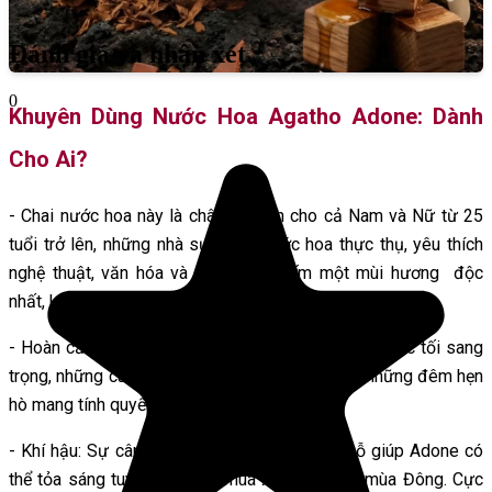
Đánh giá và nhận xét
0
Khuyên Dùng Nước Hoa Agatho Adone: Dành
Cho Ai?
- Chai nước hoa này là chân ái dành cho cả Nam và Nữ từ 25
tuổi trở lên, những nhà sưu tầm nước hoa thực thụ, yêu thích
nghệ thuật, văn hóa và muốn tìm kiếm một mùi hương độc
nhất, không thể bị nhầm lẫn.
- Hoàn cảnh: Tuyệt đỉnh cho những dịp đặc biệt: Tiệc tối sang
trọng, những cuộc gặp gỡ đối tác cấp cao, hay những đêm hẹn
hò mang tính quyết định.
- Khí hậu: Sự cân bằng của hoa, trái cây và gỗ giúp Adone có
thể tỏa sáng tuyệt đẹp vào mùa Xuân, Thu và mùa Đông. Cực