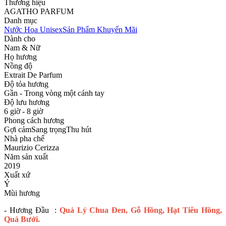
Thương hiệu
AGATHO PARFUM
Danh mục
Nước Hoa Unisex
Sản Phẩm Khuyến Mãi
Dành cho
Nam & Nữ
Họ hương
Nồng độ
Extrait De Parfum
Độ tỏa hương
Gần - Trong vòng một cánh tay
Độ lưu hương
6 giờ - 8 giờ
Phong cách hương
Gợi cảm
Sang trọng
Thu hút
Nhà pha chế
Maurizio Cerizza
Năm sản xuất
2019
Xuất xứ
Ý
Mùi hương
- Hương Đầu :
Quả Lý Chua Đen, Gỗ Hồng, Hạt Tiêu Hồng,
Quả Bưởi.