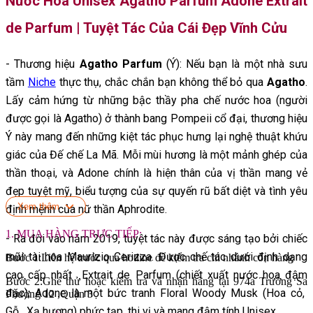
Nước Hoa Unisex Agatho Parfum Adone Extrait
de Parfum | Tuyệt Tác Của Cái Đẹp Vĩnh Cửu
- Thương hiệu
Agatho Parfum
(Ý): Nếu bạn là một nhà sưu
tầm
Niche
thực thụ, chắc chắn bạn không thể bỏ qua
Agatho
.
Lấy cảm hứng từ những bậc thầy pha chế nước hoa (người
được gọi là Agatho) ở thành bang Pompeii cổ đại, thương hiệu
Ý này mang đến những kiệt tác phục hưng lại nghệ thuật khứu
giác của Đế chế La Mã. Mỗi mùi hương là một mảnh ghép của
thần thoại, và Adone chính là hiện thân của vị thần mang vẻ
đẹp tuyệt mỹ, biểu tượng của sự quyến rũ bất diệt và tình yêu
Xem thêm
định mệnh của nữ thần Aphrodite.
1. MUA HÀNG TRỰC TIẾP:
- Ra đời vào năm 2019, tuyệt tác này được sáng tạo bởi chiếc
mũi tài hoa Maurizio Cerizza. Được chế tác dưới định dạng
Bước 1:Liên hệ trước qua hotline để kiểm tra chi nhánh còn hàng
cao cấp nhất Extrait de Parfum (chiết xuất nước hoa đậm
Bước 2:Ghé thử hoặc kiểm tra và nhận hàng tại 974a Trường Sa
đặc), Adone là một bức tranh Floral Woody Musk (Hoa cỏ,
Phường 12 ,Quận 3
Gỗ, Xạ hương) phức tạp, thi vị và mang đậm tính Unisex.