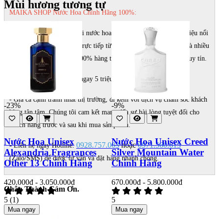
Mùi hương tương tự
MAIKA SHOP Nước Hoa Chính Hãng 100%:
- Chuyên cung cấp các loại nước hoa chính hãng từ các thương hiệu nổi
tiếng thế giới, nhập khẩu trực tiếp từ Châu Âu, Pháp, Anh, Mỹ và nhiều
quốc gia khác. Cam kết 100% hàng thật, đảm bảo chất lượng và uy tín.
- Nếu phát hiện fake đền ngay 5 triệu
- Giá cả cạnh tranh nhất thị trường, đi kèm với dịch vụ chăm sóc khách
-23%
-9%
hàng tận tâm. Chúng tôi cam kết mang đến sự hài lòng tuyệt đối cho
khách hàng trước và sau khi mua sản phẩm.
Nước Hoa Unisex
Nước Hoa Unisex Creed
-
0928.757.003
hoặc
0971.560.615
Liên hệ ngay Hotline:
Alexandria Fragrances
Silver Mountain Water
(Zalo/SMS) để được tư vấn và đặt hàng nhanh chóng.
Other 13 Chính Hãng
Chính Hãng
420.000đ - 3.050.000đ
670.000đ - 5.800.000đ
Chân Thành Cảm Ơn.
5
(1)
5
Mua ngay
Mua ngay