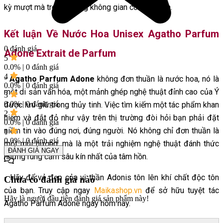
kỳ mượt mà trong những không gian có máy lạnh.
Kết luận Về Nước Hoa Unisex Agatho Parfum
0 đánh giá
Adone Extrait de Parfum
5
0.0% | 0 đánh giá
4
-
Agatho Parfum Adone
không đơn thuần là nước hoa, nó là
0.0% | 0 đánh giá
một di sản văn hóa, một mảnh ghép nghệ thuật đỉnh cao của Ý
3
0.0% | 0 đánh giá
được lưu giữ trong thủy tinh. Việc tìm kiếm một tác phẩm khan
2
hiếm và đắt đỏ như vậy trên thị trường đòi hỏi bạn phải đặt
0.0% | 0 đánh giá
niềm tin vào đúng nơi, đúng người. Nó không chỉ đơn thuần là
1
0.0% | 0 đánh giá
một mùi hương, mà là một trải nghiệm nghệ thuật đánh thức
ĐÁNH GIÁ NGAY
những rung cảm sâu kín nhất của tâm hồn.
- Hãy để vẻ đẹp của vị thần Adonis tôn lên khí chất độc tôn
Chưa có đánh giá nào
của bạn. Truy cập ngay
Maikashop.vn
để sở hữu tuyệt tác
Hãy là người đầu tiên đánh giá sản phẩm này!
Agatho Parfum Adone ngay hôm nay.