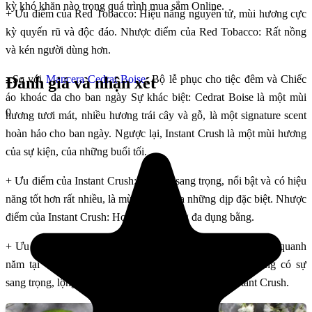
kỳ khó khăn nào trong quá trình mua sắm Online.
+ Ưu điểm của Red Tobacco: Hiệu năng nguyên tử, mùi hương cực
kỳ quyến rũ và độc đáo. Nhược điểm của Red Tobacco: Rất nồng
và kén người dùng hơn.
- So với
Mancera Cedrat Boise
: Bộ lễ phục cho tiệc đêm và Chiếc
Đánh giá và nhận xét
áo khoác da cho ban ngày Sự khác biệt: Cedrat Boise là một mùi
0
hương tươi mát, nhiều hương trái cây và gỗ, là một signature scent
hoàn hảo cho ban ngày. Ngược lại, Instant Crush là một mùi hương
của sự kiện, của những buổi tối.
+ Ưu điểm của Instant Crush: Cực kỳ sang trọng, nổi bật và có hiệu
năng tốt hơn rất nhiều, là mùi hương của những dịp đặc biệt. Nhược
điểm của Instant Crush: Hoàn toàn không đa dụng bằng.
+ Ưu điểm của Cedrat Boise: Cực kỳ đa dụng, có thể dùng quanh
năm tại Việt Nam. Nhược điểm của Cedrat Boise: Không có sự
sang trọng, lộng lẫy cho những buổi tiệc đêm như Instant Crush.