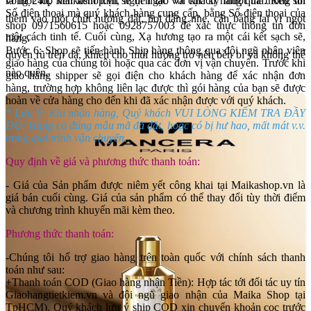
ra một lớp nền kem mịn, ngọt ngào và cực kỳ mượt mà. Rêu sồi
vòng 24h, Maikashop.vn sẽ liên lạc với khách hàng qua thông tin
Số điện thoại mà quý khách hàng cung cấp, bằng Số điện thoại của
thêm vào một chút hương đất, hơi đắng nhẹ, cân bằng lại vị ngọt
shop 0971560615 hoặc 0928757003 để xác thực thông tin đơn
một cách tinh tế. Cuối cùng, Xạ hương tạo ra một cái kết sạch sẽ,
hàng.
Bước 6: Shop sẽ tiến hành Ship hàng thông qua đội ngũ nhân viên
quyến rũ trên da, khiến cho mùi hương trở nên bền bỉ và không thể
giao hàng của chúng tôi hoặc qua các đơn vị vận chuyển. Trước khi
nào quên.
giao hàng shipper sẽ gọi điện cho khách hàng để xác nhận đơn
hàng, trường hợp không liên lạc được thì gói hàng của bạn sẽ được
hoàn về cửa hàng cho đến khi đã xác nhận được với quý khách.
* Lưu Ý: Khi nhận hàng, Quý khách VUI LÒNG KIỂM TRA ĐẦY
ĐỦ: Hàng có đúng mẫu mã đã đặt, hoặc có bị hư hao, mất mát v.v.
trong quá trình vận chuyển.
Quy định về giá và phương thức thanh toán:
- Giá của Sản phẩm được niêm yết công khai tại Maikashop.vn là
giá bán cuối cùng. Giá của sản phẩm có thể thay đổi tùy thời điểm
và chương trình khuyến mãi kèm theo.
Phương thức thanh toán:
-Chúng tôi hổ trợ giao hàng trên toàn quốc với chính sách thanh
toán như sau:
+Thanh toán COD (Giao hàng nhận Tiền): Hợp tác tới đối tác uy tín
Giaohangtietkiem.vn và đội ngũ giao nhận của Maika Shop tại
TpHCM). Quý khách lưu ý ship COD xin chuyển khoản cọc trước