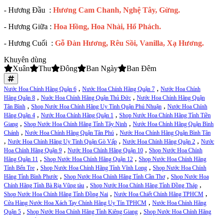
- Hương Đầu :
Hương Cam Chanh, Nghệ Tây, Gừng.
- Hương Giữa :
Hoa Hồng, Hoa Nhài, Hổ Phách.
- Hương Cuối :
Gỗ Đàn Hương, Rêu Sồi, Vanilla, Xạ Hương.
Khuyên dùng
Xuân
Thu
Đông
Ban Ngày
Ban Đêm
,
,
Nước Hoa Chính Hãng Quận 6
Nước Hoa Chính Hãng Quận 7
Nước Hoa Chính
,
,
Hãng Quận 8
Nuớc Hoa Chính Hãng Quận Thủ Đức
Nước Hoa Chính Hãng Quận
,
,
Tân Bình
Shop Nước Hoa Chính Hãng Uy Tính Quận Phú Nhuận
Nước Hoa Chính
,
,
Hãng Quận 4
Nước Hoa Chính Hãng Quận 1
Shop Nước Hoa Chính Hãng Tỉnh Tiền
,
,
Giang
Shop Nước Hoa Chính Hãng Tỉnh Tây Ninh
Nước Hoa Chính Hãng Quận Bình
,
,
Chánh
Nước Hoa Chính Hãng Quận Tân Phú
Nước Hoa Chính Hãng Quận Bình Tân
,
,
,
Nước Hoa Chính Hãng Uy Tính Quận Gò Vấp
Nước Hoa Chính Hãng Quận 2
Nước
,
,
Hoa Chính Hãng Quận 9
Nước Hoa Chính Hãng Quận 10
Shop Nước Hoa Chính
,
,
Hãng Quận 11
Shop Nước Hoa Chính Hãng Quận 12
Shop Nước Hoa Chính Hãng
,
,
Tỉnh Bến Tre
Shop Nước Hoa Chính Hãng Tỉnh Vĩnh Long
Shop Nước Hoa Chính
,
,
Hãng Tỉnh Bình Phước
Shop Nước Hoa Chính Hãng Tỉnh Cần Thơ
Shop Nước Hoa
,
,
Chính Hãng Tỉnh Bà Rịa Vũng tàu
Shop Nước Hoa Chính Hãng Tỉnh Đồng Tháp
,
,
Shop Nước Hoa Chính Hãng Tỉnh Đồng Nai
Nước Hoa Chiết Chính Hãng TPHCM
,
Cửa Hàng Nước Hoa Xách Tay Chính Hãng Uy Tín TPHCM
Nước Hoa Chính Hãng
,
,
Quận 5
Shop Nước Hoa Chính Hãng Tỉnh Kiêng Giang
Shop Nước Hoa Chính Hãng