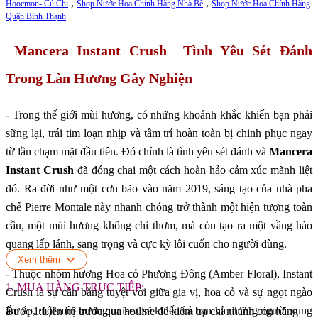
,
,
Hoocmon- Củ Chi
Shop Nước Hoa Chính Hãng Nhà Bè
Shop Nước Hoa Chính Hãng
Quận Bình Thạnh
Mancera Instant Crush Tình Yêu Sét Đánh
Trong Làn Hương Gây Nghiện
- Trong thế giới mùi hương, có những khoảnh khắc khiến bạn phải
sững lại, trái tim loạn nhịp và tâm trí hoàn toàn bị chinh phục ngay
từ lần chạm mặt đầu tiên. Đó chính là tình yêu sét đánh và
Mancera
Instant Crush
đã đóng chai một cách hoàn hảo cảm xúc mãnh liệt
đó. Ra đời như một cơn bão vào năm 2019, sáng tạo của nhà pha
chế Pierre Montale này nhanh chóng trở thành một hiện tượng toàn
cầu, một mùi hương không chỉ thơm, mà còn tạo ra một vầng hào
quang lấp lánh, sang trọng và cực kỳ lôi cuốn cho người dùng.
Xem thêm
- Thuộc nhóm hương Hoa cỏ Phương Đông (Amber Floral), Instant
1. MUA HÀNG TRỰC TIẾP:
Crush là sự cân bằng tuyệt vời giữa gia vị, hoa cỏ và sự ngọt ngào
ấm áp, một mùi hương unisex sẽ khiến cả bạn và những người xung
Bước 1:Liên hệ trước qua hotline để kiểm tra chi nhánh còn hàng