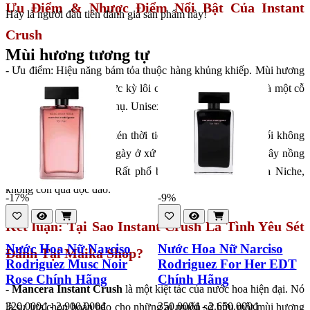
Ưu Điểm & Nhược Điểm Nổi Bật Của Instant
Hãy là người đầu tiên đánh giá sản phẩm này!
Crush
Mùi hương tương tự
- Ưu điểm: Hiệu năng bám tỏa thuộc hàng khủng khiếp. Mùi hương
ngọt ngào, sang trọng, cực kỳ lôi cuốn và hợp xu hướng. Là một cỗ
máy nhận lời khen thực thụ. Unisex hoàn hảo.
- Nhược điểm: Cực kỳ kén thời tiết và hoàn cảnh, tuyệt đối không
phù hợp để dùng hàng ngày ở xứ nóng. Rất ngọt, có thể gây nồng
gắt nếu dùng sai cách. Rất phổ biến trong giới nước hoa Niche,
không còn quá độc đáo.
-17%
-9%
Kết luận: Tại Sao Instant Crush Là Tình Yêu Sét
Nước Hoa Nữ Narciso
Nước Hoa Nữ Narciso
Đánh Tại Maika Shop?
Rodriguez Musc Noir
Rodriguez For Her EDT
Rose Chính Hãng
Chính Hãng
-
Mancera Instant Crush
là một kiệt tác của nước hoa hiện đại. Nó
320.000đ - 2.900.000đ
350.000đ - 2.650.000đ
là sự lựa chọn hoàn hảo cho những ai muốn sở hữu một mùi hương