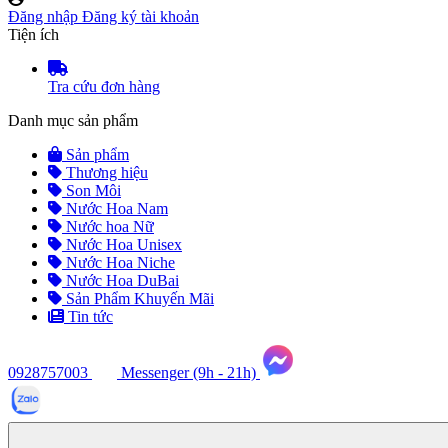
Đăng nhập
Đăng ký tài khoản
Tiện ích
Tra cứu đơn hàng
Danh mục sản phẩm
Sản phẩm
Thương hiệu
Son Môi
Nước Hoa Nam
Nước hoa Nữ
Nước Hoa Unisex
Nước Hoa Niche
Nước Hoa DuBai
Sản Phẩm Khuyến Mãi
Tin tức
0928757003
Messenger (9h - 21h)
Tư
vấn
ngay
(9h