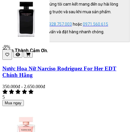
khách hàng tận tâm. Chúng tôi cam kết mang đến sự hài lòng
tuyệt đối cho khách hàng trước và sau khi mua sản phẩm.
- Liên hệ ngay Hotline:
0928.757.003
hoặc
0971.560.615
(Zalo/SMS) để được tư vấn và đặt hàng nhanh chóng.
-9%
Chân Thành Cảm Ơn.
Nước Hoa Nữ Narciso Rodriguez For Her EDT
Chính Hãng
350.000đ - 2.650.000đ
5
Mua ngay