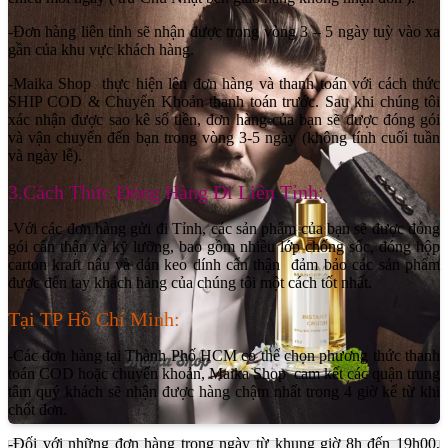
-Đơn hàng liên tỉnh sẽ nhận được trong vòng 3 – 5 ngày tuỳ vào xa
gần của khu vực khách hàng.
-Maika Shop thực hiện lên đơn hàng và thanh toán với cách thức
SHIP COD & Chuyển Khoản thanh toán trước. Sau khi chúng tôi
xác nhận được sao kê số tiền, đơn hàng của bạn sẽ được đóng gói
và vận chuyển đến bạn trong vòng 3-5 ngày (không tính cuối tuần
và ngày lễ).
3.Cách Thức Đóng Hàng Đi Liên Tỉnh:
-Với các đơn hàng gửi đi Tỉnh, các sản phẩm của bạn sẽ được đóng
gói cẩn thận và kỹ lưỡng, bao gồm nhiều lớp chống sốc, đóng hộp
carton kraft nâu và dán keo dính cẩn thận đảm bảo các sản phẩm
được đến tay khách hàng của chúng tôi một cách tốt nhất.
Tại TP Hồ Chí Minh:
-Các đơn hàng tại Thành Phố HCM có thể chọn phương thức thanh
toán COD hoặc chuyển khoản, Maika Shop cam kết các quận trung
tâm quý khách sẽ nhận được hàng chậm nhất trong 4 giờ kể từ khi
chốt đơn.
-Đối với những đơn hàng trong ngày từ khung giờ 8h đến 19h00,