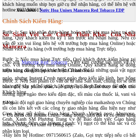
khách hàng muốn ship hẹn giờ cụ thể nhận hàng, có thể liên hệ với
hotline 0971560615
- Xem thêm :
Nước Hoa Unisex Mancera Red Tobacco EDP
Chính Sách Kiểm Hàng:
Bước 1: Sau khi nhận được hàng hoặc trước khi mua hàng tại cửa
So Sánh Với Các Chiến Thần Khác Của Nhà
hàng, Quý khách kiểm tra kỹ 1 lần trước khi Nhận hàng. Nếu có
vấn đề xin vui lòng liên hệ với trường hợp mua hàng Online) hoặc
Mancera
Nhân viên Cửa hàng (với trường hợp mua hàng Trực tiếp).
Bước 2: Nếu mua hàng Trực tiếp, Quý khách được kiểm hàng tại
- So với
Mancera Red Tobacco
: Viên kim cương lấp lánh và Ly
chỗ. Với trường hợp mua hàng Online, Quý khách hàng sẽ đồng
rượu vang đỏ đậm Sự khác biệt: Cả hai đều là những quái vật ngọt
kiểm hàng cùng Shipper trước khi Thanh toán.
ngào, nhưng Instant Crush ngọt ngào theo kiểu lấp lánh, bay bổng
Bước 3: Nếu Sản phẩm có vấn đề từ nhà Sản xuất, chúng tôi sẽ tiến
của nghệ tây và hổ phách. Ngược lại, Red Tobacco là một mùi
hành đổi Sản phẩm khác, vận chuyển Sản phẩm thay thế đến cho
Khách hàng.
hương ngọt ngào theo kiểu đậm đặc, tối màu của thuốc lá, vani và
gia vị.
*-Ngoài đội ngũ giao hàng chuyên nghiệp của maikashop.vn Chúng
tôi còn liên kết với các công ty giao nhận hàng đầu hiện nay như
Giao hàng tiết kiệm, Giao hàng Nhanh, Viettel post, Ahamove,
+ Ưu điểm của Instant Crush: Sang trọng, hiện đại và có phần sáng
Grab, Xanh SM Phương Trang v.v để Bảo đảm việc Giao hàng
hơn. Nhược điểm của Instant Crush: Vị ngọt có thể khá sắc và có
nhanh chóng, An toàn và Đúng hẹn.
phần kim loại.
-Hãy liên hệ Hotline: 0971560615 (Zalo, Gọi trực tiếp) nếu có bất