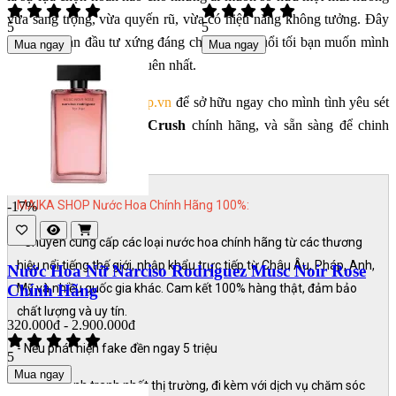
vừa sang trọng, vừa quyến rũ, vừa có hiệu năng không tưởng. Đây
5
5
là một khoản đầu tư xứng đáng cho những buổi tối bạn muốn mình
Mua ngay
Mua ngay
trở nên đặc biệt và khó quên nhất.
- Hãy đến với
MaikaShop.vn
để sở hữu ngay cho mình tình yêu sét
đánh
Mancera Instant Crush
chính hãng, và sẵn sàng để chinh
phục mọi ánh nhìn.
MAIKA SHOP Nước Hoa Chính Hãng 100%:
-17%
- Chuyên cung cấp các loại nước hoa chính hãng từ các thương
hiệu nổi tiếng thế giới, nhập khẩu trực tiếp từ Châu Âu, Pháp, Anh,
Nước Hoa Nữ Narciso Rodriguez Musc Noir Rose
Mỹ và nhiều quốc gia khác. Cam kết 100% hàng thật, đảm bảo
Chính Hãng
chất lượng và uy tín.
320.000đ - 2.900.000đ
- Nếu phát hiện fake đền ngay 5 triệu
5
Mua ngay
- Giá cả cạnh tranh nhất thị trường, đi kèm với dịch vụ chăm sóc