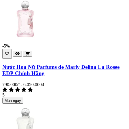
-5%
Nước Hoa Nữ Parfums de Marly Delina La Rosee
EDP Chính Hãng
790.000đ - 6.050.000đ
5
Mua ngay