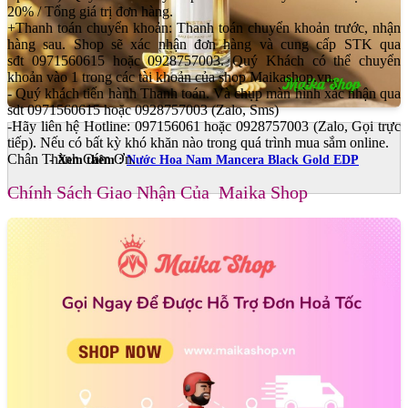
20% / Tổng giá trị đơn hàng.
+Thanh toán chuyển khoản: Thanh toán chuyển khoản trước, nhận
hàng sau. Shop sẽ xác nhận đơn hàng và cung cấp STK qua
sđt 0971560615 hoặc 0928757003. Quý Khách có thể chuyển
khoản vào 1 trong các tài khoản của shop Maikashop.vn.
- Quý khách tiến hành Thanh toán. Và chụp màn hình xác nhận qua
sdt 0971560615 hoặc 0928757003 (Zalo, Sms)
-Hãy liên hệ Hotline: 097156061 hoặc 0928757003 (Zalo, Gọi trực
tiếp). Nếu có bất kỳ khó khăn nào trong quá trình mua sắm online.
Chân Thành Cám Ơn.
- Xem thêm :
Nước Hoa Nam Mancera Black Gold EDP
Chính Sách Giao Nhận Của Maika Shop
Đánh Giá Hương Thơm Nước Hoa Unisex
Mancera Instant Crush EDP Tổng Thể & Hiệu
Năng Bão Tố
-
Mancera Instant Crush
là một mùi hương ngọt ngào, ấm áp, có
gia vị và lấp lánh. Nó vừa sang trọng, vừa hiện đại, vừa có chiều
sâu. Đây là một chai nước hoa unisex hoàn hảo, dù có phần hơi