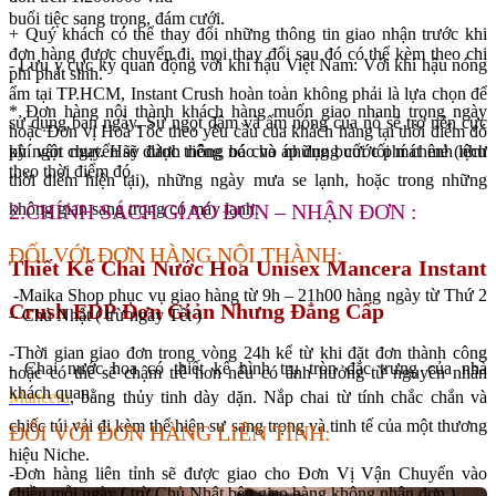
buổi tiệc sang trọng, đám cưới.
+ Quý khách có thể thay đổi những thông tin giao nhận trước khi
đơn hàng được chuyển đi, mọi thay đổi sau đó có thể kèm theo chi
- Lưu ý cực kỳ quan động với khí hậu Việt Nam: Với khí hậu nóng
phí phát sinh.
ẩm tại TP.HCM, Instant Crush hoàn toàn không phải là lựa chọn để
* Đơn hàng nội thành khách hàng muốn giao nhanh trong ngày
sử dụng ban ngày. Sự ngọt đậm và ấm nóng của nó sẽ trở nên cực
hoặc Đơn vị Hoả Tốc theo yêu cầu của khách hàng tại thời điểm đó
kỳ ngột ngạt. Hãy dành riêng nó cho những buổi tối mát mẻ (như
phí vận chuyển sẽ được thông báo và áp dụng cước phí chênh lệch
theo thời điểm đó.
thời điểm hiện tại), những ngày mưa se lạnh, hoặc trong những
không gian sang trọng có máy lạnh.
2.CHÍNH SÁCH GIAO ĐƠN – NHẬN ĐƠN :
ĐỐI VỚI ĐƠN HÀNG NỘI THÀNH:
Thiết Kế Chai Nước Hoa Unisex Mancera Instant
-Maika Shop phục vụ giao hàng từ 9h – 21h00 hàng ngày từ Thứ 2
Crush EDP Đơn Giản Nhưng Đẳng Cấp
– Chủ Nhật ( trừ ngày Tết )
-Thời gian giao đơn trong vòng 24h kể từ khi đặt đơn thành công
- Chai nước hoa có thiết kế hình trụ tròn đặc trưng của nhà
hoặc có thể sẽ chậm trễ hơn nếu có ảnh hưởng từ nguyên nhân
khách quan.
Mancera
, bằng thủy tinh dày dặn. Nắp chai từ tính chắc chắn và
chiếc túi vải đi kèm thể hiện sự sang trọng và tinh tế của một thương
ĐỐI VỚI ĐƠN HÀNG LIÊN TỈNH:
hiệu Niche.
-Đơn hàng liên tỉnh sẽ được giao cho Đơn Vị Vận Chuyển vào
chiều mỗi ngày ( trừ Chủ Nhật bên giao hàng không nhận đơn ).