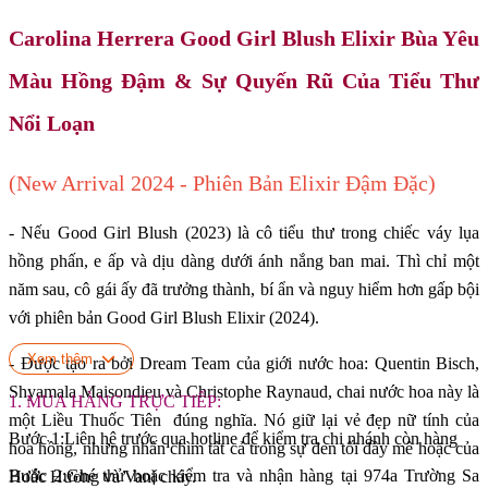
Carolina Herrera Good Girl Blush Elixir Bùa Yêu
Màu Hồng Đậm & Sự Quyến Rũ Của Tiểu Thư
Nổi Loạn
(New Arrival 2024 - Phiên Bản Elixir Đậm Đặc)
- Nếu Good Girl Blush (2023) là cô tiểu thư trong chiếc váy lụa
hồng phấn, e ấp và dịu dàng dưới ánh nắng ban mai. Thì chỉ một
năm sau, cô gái ấy đã trưởng thành, bí ẩn và nguy hiểm hơn gấp bội
với phiên bản Good Girl Blush Elixir (2024).
Xem thêm
- Được tạo ra bởi Dream Team của giới nước hoa: Quentin Bisch,
Shyamala Maisondieu và Christophe Raynaud, chai nước hoa này là
1. MUA HÀNG TRỰC TIẾP:
một Liều Thuốc Tiên đúng nghĩa. Nó giữ lại vẻ đẹp nữ tính của
Bước 1:Liên hệ trước qua hotline để kiểm tra chi nhánh còn hàng
hoa hồng, nhưng nhấn chìm tất cả trong sự đen tối đầy mê hoặc của
Bước 2:Ghé thử hoặc kiểm tra và nhận hàng tại 974a Trường Sa
Hoắc Hương và Vani cháy.