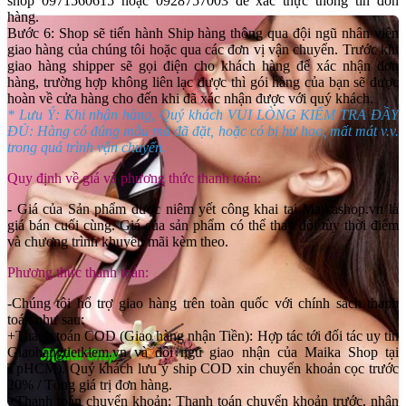
shop 0971560615 hoặc 0928757003 để xác thực thông tin đơn
hàng.
Bước 6: Shop sẽ tiến hành Ship hàng thông qua đội ngũ nhân viên
giao hàng của chúng tôi hoặc qua các đơn vị vận chuyển. Trước khi
giao hàng shipper sẽ gọi điện cho khách hàng để xác nhận đơn
hàng, trường hợp không liên lạc được thì gói hàng của bạn sẽ được
hoàn về cửa hàng cho đến khi đã xác nhận được với quý khách.
* Lưu Ý: Khi nhận hàng, Quý khách VUI LÒNG KIỂM TRA ĐẦY
ĐỦ: Hàng có đúng mẫu mã đã đặt, hoặc có bị hư hao, mất mát v.v.
trong quá trình vận chuyển.
Quy định về giá và phương thức thanh toán:
- Giá của Sản phẩm được niêm yết công khai tại Maikashop.vn là
giá bán cuối cùng. Giá của sản phẩm có thể thay đổi tùy thời điểm
và chương trình khuyến mãi kèm theo.
Phương thức thanh toán:
-Chúng tôi hổ trợ giao hàng trên toàn quốc với chính sách thanh
toán như sau:
+Thanh toán COD (Giao hàng nhận Tiền): Hợp tác tới đối tác uy tín
Giaohangtietkiem.vn và đội ngũ giao nhận của Maika Shop tại
TpHCM). Quý khách lưu ý ship COD xin chuyển khoản cọc trước
20% / Tổng giá trị đơn hàng.
+Thanh toán chuyển khoản: Thanh toán chuyển khoản trước, nhận