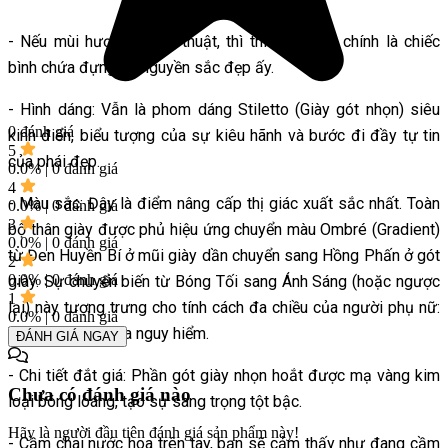
- Nếu mùi hương là ma thuật, thì thiết kế chai chính là chiếc
bình chứa đựng lời nguyền sắc đẹp ấy.
- Hình dáng: Vẫn là phom dáng Stiletto (Giày gót nhọn) siêu
0 đánh giá
kinh điển, biểu tượng của sự kiêu hãnh và bước đi đầy tự tin
5
của phái đẹp.
0.0% | 0 đánh giá
4
- Màu sắc: Đây là điểm nâng cấp thị giác xuất sắc nhất. Toàn
0.0% | 0 đánh giá
3
bộ thân giày được phủ hiệu ứng chuyển màu Ombré (Gradient)
0.0% | 0 đánh giá
từ Đen Huyền Bí ở mũi giày dần chuyển sang Hồng Phấn ở gót
2
0.0% | 0 đánh giá
giày. Sự chuyển biến từ Bóng Tối sang Ánh Sáng (hoặc ngược
1
lại) này tượng trưng cho tính cách đa chiều của người phụ nữ:
0.0% | 0 đánh giá
Vừa ngây thơ, vừa nguy hiểm.
ĐÁNH GIÁ NGAY
- Chi tiết đắt giá: Phần gót giày nhọn hoắt được mạ vàng kim
Chưa có đánh giá nào
loại bóng loáng, tạo sự sang trọng tột bậc.
Hãy là người đầu tiên đánh giá sản phẩm này!
- Cầm chai nước hoa trên tay, bạn sẽ cảm thấy như đang cầm