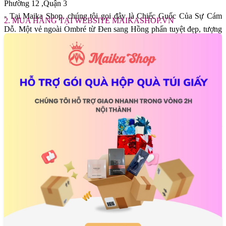
Phường 12 ,Quận 3
- Tại Maika Shop, chúng tôi gọi đây là Chiếc Guốc Của Sự Cám
2. MUA HÀNG TẠI WEBSITE MAIKASHOP.VN
Dỗ. Một vẻ ngoài Ombré từ Đen sang Hồng phấn tuyệt đẹp, tượng
trưng cho hành trình từ bóng tối bước ra ánh sáng, hoặc ngược lại
từ ngây thơ dấn thân vào sự quyến rũ chết người.
Cảm Nhận Mùi Hương Nước Hoa Nữ Carolina
Herrera Good Girl Blush Elixir EDP
- Ngay cú xịt đầu tiên, Blush Elixir đánh lừa khứu giác bằng một sự
tươi mát lấp lánh. Cam Bergamot và Quýt Hồng (Mandarin) bùng
nổ, mọng nước và ngọt thanh. Nó giống như nụ cười rạng rỡ của
một cô gái trẻ, đầy năng lượng và sức sống. Tuy nhiên, vị cam
chanh ở đây không sắc lạnh, mà nó có độ đầm, dọn đường cho
những nốt hương nồng nàn phía sau. Cảm giác mở đầu rất nịnh mũi,
khiến bạn muốn hít hà ngay lập tức.