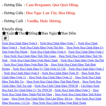
- Hương Đầu :
Cam Bergamot, Quả Quýt Hồng.
- Hương Giữa :
Hoa Ngọc Lan Tây, Hoa Hồng.
- Hương Cuối :
Vanilla, Hoắc Hương.
Khuyên dùng
Xuân
Thu
Đông
Ban Ngày
Ban Đêm
,
,
Nước Hoa Chính Hãng Quận 6
Nước Hoa Chính Hãng Quận 7
Nước Hoa Chính
,
,
Hãng Quận 8
Nuớc Hoa Chính Hãng Quận Thủ Đức
Shop Nước Hoa Chính Hãng Uy
,
,
Tính Quận Phú Nhuận
Nước Hoa Chính Hãng Quận 4
Nước Hoa Chính Hãng Quận 1
,
,
Shop Nước Hoa Chính Hãng Tỉnh Tiền Giang
Shop Nước Hoa Chính Hãng Tỉnh Tây
,
,
Ninh
Nước Hoa Chính Hãng Quận Bình Chánh
Nước Hoa Chính Hãng Quận Tân Phú
,
,
Nước Hoa Chính Hãng Quận Bình Tân
Shop Nước Hoa Chính Hãng Tỉnh Bình
,
,
Dương
Nước Hoa Chính Hãng Uy Tính Quận Gò Vấp
Nước Hoa Chính Hãng Quận 2
,
,
,
Nước Hoa Chính Hãng Quận 9
Nước Hoa Chính Hãng Quận 10
Shop Nước Hoa
,
,
Chính Hãng Quận 11
Shop Nước Hoa Chính Hãng Quận 12
Shop Nước Hoa Chính
,
,
Hãng Tỉnh Bến Tre
Shop Nước Hoa Chính Hãng Tỉnh Bình Phước
Shop Nước Hoa
,
,
Chính Hãng Tỉnh Trà vinh
Nước Hoa Chiết Chính Hãng TPHCM
Cửa Hàng Nước
,
,
Hoa Xách Tay Chính Hãng Uy Tín TPHCM
Nước Hoa Chính Hãng Quận 5
Shop
,
Nước Hoa Chính Hãng Thành Phố Đà Nẵng
Shop Nước Hoa Chính Hãng Tỉnh Kiêng
,
,
Giang
Shop Nước Hoa Chính Hãng Tỉnh Lâm Đồng- Đà Lạt
Shop Nước Hoa Chính
,
Hãng Hoocmon- Củ Chi
Shop Nước Hoa Chính Hãng Quận Bình Thạnh