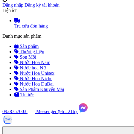
Đăng nhập
Đăng ký tài khoản
Tiện ích
Tra cứu đơn hàng
Danh mục sản phẩm
Sản phẩm
Thương hiệu
Son Môi
Nước Hoa Nam
Nước hoa Nữ
Nước Hoa Unisex
Nước Hoa Niche
Nước Hoa DuBai
Sản Phẩm Khuyến Mãi
Tin tức
0928757003
Messenger (9h - 21h)
Tư
vấn
ngay
(9h