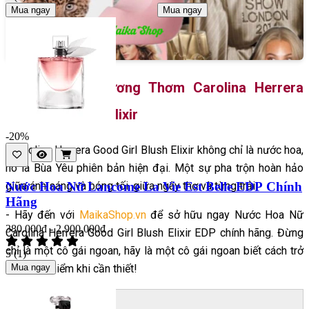
Mua ngay
Mua ngay
Kết Luận Về Hương Thơm Carolina Herrera
Good Girl Blush Elixir
-20%
- Carolina Herrera Good Girl Blush Elixir không chỉ là nước hoa,
nó là Bùa Yêu phiên bản hiện đại. Một sự pha trộn hoàn hảo
giữa ánh sáng và bóng tối, giữa ngây thơ và từng trải.
Nước Hoa Nữ Lancome La Vie Est Belle EDP Chính
Hãng
- Hãy đến với
MaikaShop.vn
để sở hữu ngay Nước Hoa Nữ
380.000đ - 2.900.000đ
Carolina Herrera Good Girl Blush Elixir EDP chính hãng. Đừng
chỉ là một cô gái ngoan, hãy là một cô gái ngoan biết cách trở
5
(1)
nên nguy hiểm khi cần thiết!
Mua ngay