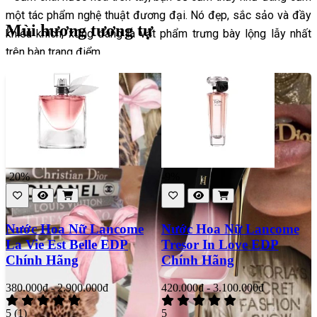
một tác phẩm nghệ thuật đương đại. Nó đẹp, sắc sảo và đầy
Mùi hương tương tự
khiêu khích, xứng đáng là vật phẩm trưng bày lộng lẫy nhất
trên bàn trang điểm.
-20%
-9%
Nước Hoa Nữ Lancome
Nước Hoa Nữ Lancome
La Vie Est Belle EDP
Tresor In Love EDP
Chính Hãng
Chính Hãng
380.000đ - 2.900.000đ
420.000đ - 3.100.000đ
5
(1)
5