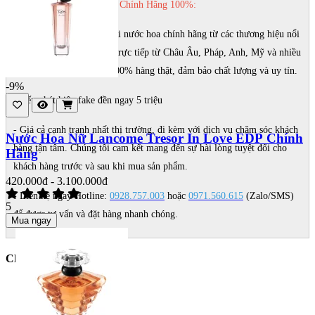
MAIKA SHOP Nước Hoa Chính Hãng 100%:
- Chuyên cung cấp các loại nước hoa chính hãng từ các thương hiệu nổi
tiếng thế giới, nhập khẩu trực tiếp từ Châu Âu, Pháp, Anh, Mỹ và nhiều
quốc gia khác. Cam kết 100% hàng thật, đảm bảo chất lượng và uy tín.
-9%
- Nếu phát hiện fake đền ngay 5 triệu
- Giá cả cạnh tranh nhất thị trường, đi kèm với dịch vụ chăm sóc khách
Nước Hoa Nữ Lancome Tresor In Love EDP Chính
hàng tận tâm. Chúng tôi cam kết mang đến sự hài lòng tuyệt đối cho
Hãng
khách hàng trước và sau khi mua sản phẩm.
420.000đ - 3.100.000đ
- Liên hệ ngay Hotline:
0928.757.003
hoặc
0971.560.615
(Zalo/SMS)
5
để được tư vấn và đặt hàng nhanh chóng.
Mua ngay
Chân Thành Cảm Ơn.