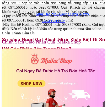
hàng sau. Shop sẽ xác nhận đơn hàng và cung cấp STK qua
sđt 0971560615 hoặc 0928757003. Quý Khách có thể chuyển
khoản vào 1 trong các tài khoản của shop Maikashop.vn.
Xem thêm :
Nước Hoa Nữ Carolina Herrera Very
- Quý khách tiến hành Thanh toán. Và chụp màn hình xác nhận qua
sdt 0971560615 hoặc 0928757003 (Zalo, Sms)
Good Girl EDP
-Hãy liên hệ Hotline: 097156061 hoặc 0928757003 (Zalo, Gọi trực
tiếp). Nếu có bất kỳ khó khăn nào trong quá trình mua sắm online.
Chân Thành Cám Ơn.
So sánh Good Girl Blush Elixir Khác Biệt Gì So
Chính Sách Giao Nhận Của Maika Shop
Với Các Phiên Bản Trong Dòng?
- Để dễ dàng nắm bắt và lựa chọn, chúng ta hãy cùng phân tích
rạch ròi sự khác biệt của Blush Elixir so với những người chị
em kiêu kỳ khác:
- So với
Good Girl Blush EDP
(Giày hồng nhám 2023):
+ Blush: Sử dụng Hoa Mẫu Đơn làm trung tâm, vô cùng mỏng
manh, trong trẻo, ngập tràn ánh sáng mặt trời. Đây là mùi
hương ngây thơ, bánh bèo, an toàn tuyệt đối cho ban ngày.