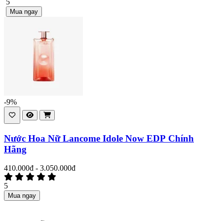
5
Mua ngay
-9%
Nước Hoa Nữ Lancome Idole Now EDP Chính
Hãng
410.000đ - 3.050.000đ
5
Mua ngay