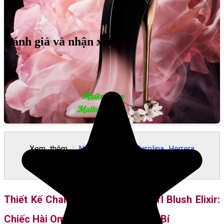
Đánh giá và nhận xét
0
Xem thêm :
Nước Hoa Nữ Carolina Herrera
Good Girl Blush EDP
Thiết Kế Chai Nước Hoa Good Girl Blush Elixir:
Chiếc Hài Ombré Đen Hồng Huyền Bí