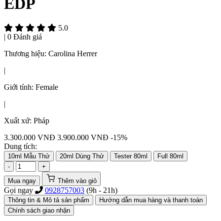
EDP
5.0
|
0 Đánh giá
Thương hiệu:
Carolina Herrer
|
Giới tính:
Female
|
Xuất xứ:
Pháp
3.300.000
VNĐ
3.900.000 VNĐ
-15%
Dung tích:
10ml Mẫu Thử
20ml Dùng Thử
Tester 80ml
Full 80ml
-
+
Mua ngay
Thêm vào giỏ
Gọi ngay
0928757003
(9h - 21h)
Thông tin & Mô tả sản phẩm
Hướng dẫn mua hàng và thanh toán
Chính sách giao nhận