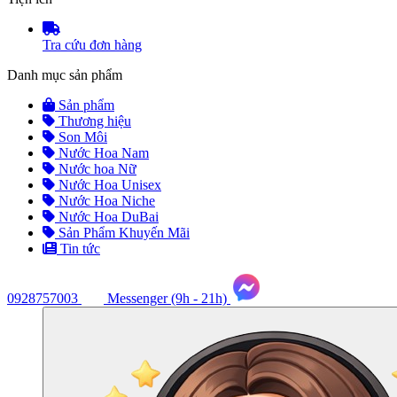
Tra cứu đơn hàng
Danh mục sản phẩm
Sản phẩm
Thương hiệu
Son Môi
Nước Hoa Nam
Nước hoa Nữ
Nước Hoa Unisex
Nước Hoa Niche
Nước Hoa DuBai
Sản Phẩm Khuyến Mãi
Tin tức
0928757003
Messenger (9h - 21h)
Tư
vấn
ngay
(9h
-
21h)