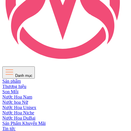
Danh mục
Sản phẩm
Thương hiệu
Son Môi
Nước Hoa Nam
Nước hoa Nữ
Nước Hoa Unisex
Nước Hoa Niche
Nước Hoa DuBai
Sản Phẩm Khuyến Mãi
Tin tức