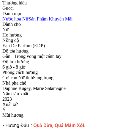
Thương hiệu
Gucci
Danh mục
Nước hoa Nữ
Sản Phẩm Khuyến Mãi
Dành cho
Nữ
Họ hương
Nồng độ
Eau De Parfum (EDP)
Độ tỏa hương
Gần - Trong vòng một cánh tay
Độ lưu hương
6 giờ - 8 giờ
Phong cách hương
Gợi cảm
Nữ tính
Sang trọng
Nhà pha chế
Daphne Bugey, Marie Salamagne
Năm sản xuất
2023
Xuất xứ
Ý
Mùi hương
- Hương Đầu :
Quả Dừa, Quả Mâm Xôi.