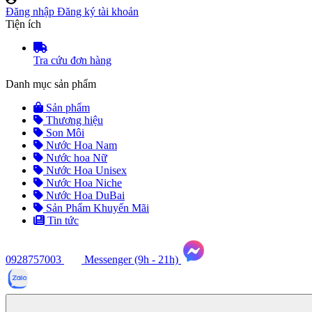
Đăng nhập
Đăng ký tài khoản
Tiện ích
Tra cứu đơn hàng
Danh mục sản phẩm
Sản phẩm
Thương hiệu
Son Môi
Nước Hoa Nam
Nước hoa Nữ
Nước Hoa Unisex
Nước Hoa Niche
Nước Hoa DuBai
Sản Phẩm Khuyến Mãi
Tin tức
0928757003
Messenger (9h - 21h)
Tư
vấn
ngay
(9h