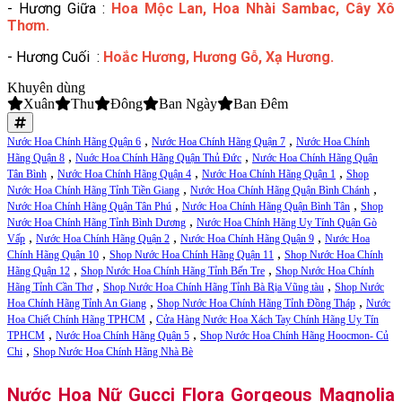
- Hương Giữa :
Hoa Mộc Lan, Hoa Nhài Sambac, Cây Xô
Thơm.
- Hương Cuối :
Hoắc Hương, Hương Gỗ, Xạ Hương.
Khuyên dùng
Xuân
Thu
Đông
Ban Ngày
Ban Đêm
,
,
Nước Hoa Chính Hãng Quận 6
Nước Hoa Chính Hãng Quận 7
Nước Hoa Chính
,
,
Hãng Quận 8
Nuớc Hoa Chính Hãng Quận Thủ Đức
Nước Hoa Chính Hãng Quận
,
,
,
Tân Bình
Nước Hoa Chính Hãng Quận 4
Nước Hoa Chính Hãng Quận 1
Shop
,
,
Nước Hoa Chính Hãng Tỉnh Tiền Giang
Nước Hoa Chính Hãng Quận Bình Chánh
,
,
Nước Hoa Chính Hãng Quận Tân Phú
Nước Hoa Chính Hãng Quận Bình Tân
Shop
,
Nước Hoa Chính Hãng Tỉnh Bình Dương
Nước Hoa Chính Hãng Uy Tính Quận Gò
,
,
,
Vấp
Nước Hoa Chính Hãng Quận 2
Nước Hoa Chính Hãng Quận 9
Nước Hoa
,
,
Chính Hãng Quận 10
Shop Nước Hoa Chính Hãng Quận 11
Shop Nước Hoa Chính
,
,
Hãng Quận 12
Shop Nước Hoa Chính Hãng Tỉnh Bến Tre
Shop Nước Hoa Chính
,
,
Hãng Tỉnh Cần Thơ
Shop Nước Hoa Chính Hãng Tỉnh Bà Rịa Vũng tàu
Shop Nước
,
,
Hoa Chính Hãng Tỉnh An Giang
Shop Nước Hoa Chính Hãng Tỉnh Đồng Tháp
Nước
,
Hoa Chiết Chính Hãng TPHCM
Cửa Hàng Nước Hoa Xách Tay Chính Hãng Uy Tín
,
,
TPHCM
Nước Hoa Chính Hãng Quận 5
Shop Nước Hoa Chính Hãng Hoocmon- Củ
,
Chi
Shop Nước Hoa Chính Hãng Nhà Bè
Nước Hoa Nữ Gucci Flora Gorgeous Magnolia