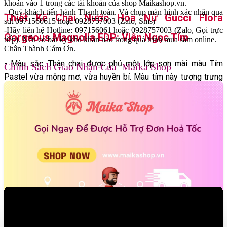
khoản vào 1 trong các tài khoản của shop Maikashop.vn.
- Quý khách tiến hành Thanh toán. Và chụp màn hình xác nhận qua
Thiết Kế Chai Nước Hoa Nữ Gucci Flora
sdt 0971560615 hoặc 0928757003 (Zalo, Sms)
-Hãy liên hệ Hotline: 097156061 hoặc 0928757003 (Zalo, Gọi trực
Gorgeous Magnolia EDP: Viên Ngọc Tím
tiếp). Nếu có bất kỳ khó khăn nào trong quá trình mua sắm online.
Chân Thành Cám Ơn.
- Màu sắc: Thân chai được phủ một lớp sơn mài màu Tím
Chính Sách Giao Nhận Của Maika Shop
Pastel vừa mộng mơ, vừa huyền bí. Màu tím này tượng trưng
cho trực giác nhạy bén và sức mạnh nội tâm của người phụ
nữ.
- Họa tiết: Họa tiết Flora trứ danh của Gucci được vẽ bởi họa sĩ
Vittorio Accornero từ năm 1966 nở rộ trên thân chai với những
bông hoa đầy màu sắc, tạo nên một bức tranh nghệ thuật sống
động.