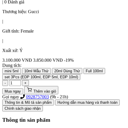
|
0 Đánh giá
Thương hiệu:
Gucci
|
Giới tính:
Female
|
Xuất xứ:
Ý
3.100.000
VNĐ
3.850.000 VNĐ
-19%
Dung tích:
mini 5ml
10ml Mẫu Thử
20ml Dùng Thử
Full 100ml
set 3Pcs (EDP 100ml, EDP 5ml, EDP 10ml)
-
+
Mua ngay
Thêm vào giỏ
Gọi ngay
0928757003
(9h - 21h)
Thông tin & Mô tả sản phẩm
Hướng dẫn mua hàng và thanh toán
Chính sách giao nhận
Thông tin sản phẩm