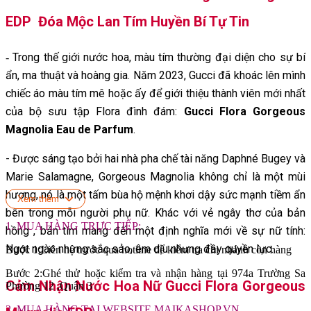
EDP Đóa Mộc Lan Tím Huyền Bí Tự Tin
Trong thế giới nước hoa, màu tím thường đại diện cho sự bí
-
ẩn, ma thuật và hoàng gia. Năm 2023, Gucci đã khoác lên mình
chiếc áo màu tím mê hoặc ấy để giới thiệu thành viên mới nhất
của bộ sưu tập Flora đình đám:
Gucci Flora Gorgeous
Magnolia Eau de Parfum
.
- Được sáng tạo bởi hai nhà pha chế tài năng Daphné Bugey và
Marie Salamagne, Gorgeous Magnolia không chỉ là một mùi
hương, nó là một tấm bùa hộ mệnh khơi dậy sức mạnh tiềm ẩn
Xem thêm
bên trong mỗi người phụ nữ. Khác với vẻ ngây thơ của bản
1. MUA HÀNG TRỰC TIẾP:
hồng , bản tím mang đến một định nghĩa mới về sự nữ tính:
Ngọt ngào nhưng sắc sảo, êm dịu nhưng đầy quyền lực.
Bước 1:Liên hệ trước qua hotline để kiểm tra chi nhánh còn hàng
Bước 2:Ghé thử hoặc kiểm tra và nhận hàng tại 974a Trường Sa
Cảm Nhận Nước Hoa Nữ Gucci Flora Gorgeous
Phường 12 ,Quận 3
2. MUA HÀNG TẠI WEBSITE MAIKASHOP.VN