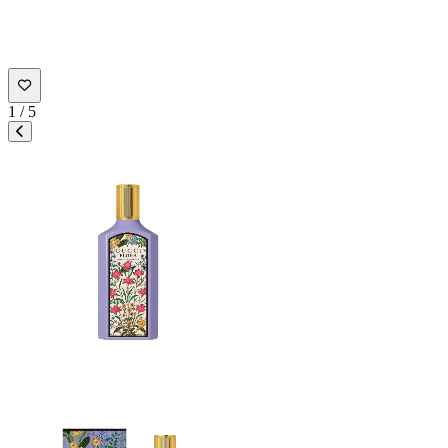
1
/
5