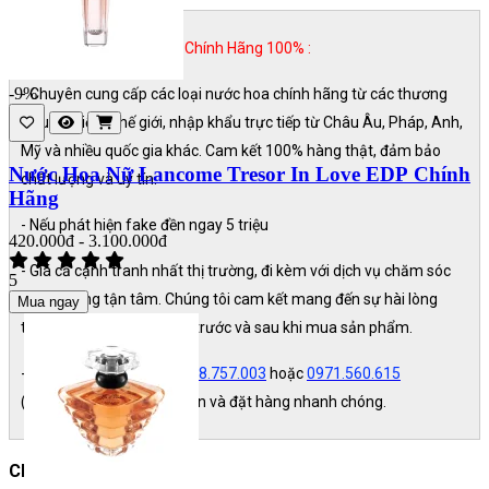
MAIKA SHOP Nước Hoa Chính Hãng 100% :
-9%
- Chuyên cung cấp các loại nước hoa chính hãng từ các thương
hiệu nổi tiếng thế giới, nhập khẩu trực tiếp từ Châu Âu, Pháp, Anh,
Mỹ và nhiều quốc gia khác. Cam kết 100% hàng thật, đảm bảo
Nước Hoa Nữ Lancome Tresor In Love EDP Chính
chất lượng và uy tín.
Hãng
- Nếu phát hiện fake đền ngay 5 triệu
420.000đ - 3.100.000đ
- Giá cả cạnh tranh nhất thị trường, đi kèm với dịch vụ chăm sóc
5
khách hàng tận tâm. Chúng tôi cam kết mang đến sự hài lòng
Mua ngay
tuyệt đối cho khách hàng trước và sau khi mua sản phẩm.
- Liên hệ ngay Hotline:
0928.757.003
hoặc
0971.560.615
(Zalo/SMS) để được tư vấn và đặt hàng nhanh chóng.
Chân Thành Cảm Ơn.