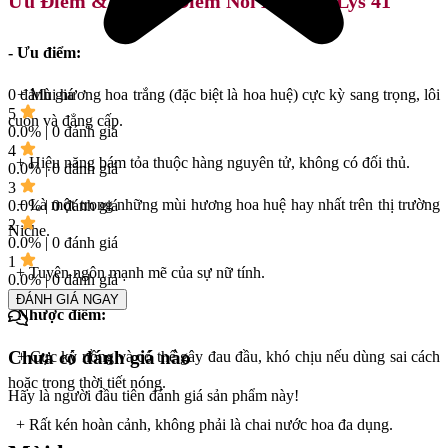
Ưu Điểm & Nhược Điểm Nổi Bật Của Lys 41
- Ưu điểm:
+ Mùi hương hoa trắng (đặc biệt là hoa huệ) cực kỳ sang trọng, lôi
0 đánh giá
5
cuốn và đẳng cấp.
0.0% | 0 đánh giá
4
+ Hiệu năng bám tỏa thuộc hàng nguyên tử, không có đối thủ.
0.0% | 0 đánh giá
3
+ Là một trong những mùi hương hoa huệ hay nhất trên thị trường
0.0% | 0 đánh giá
2
Niche.
0.0% | 0 đánh giá
1
+ Tuyên ngôn mạnh mẽ của sự nữ tính.
0.0% | 0 đánh giá
ĐÁNH GIÁ NGAY
- Nhược điểm:
Chưa có đánh giá nào
+ Cực kỳ nồng và có thể gây đau đầu, khó chịu nếu dùng sai cách
hoặc trong thời tiết nóng.
Hãy là người đầu tiên đánh giá sản phẩm này!
+ Rất kén hoàn cảnh, không phải là chai nước hoa đa dụng.