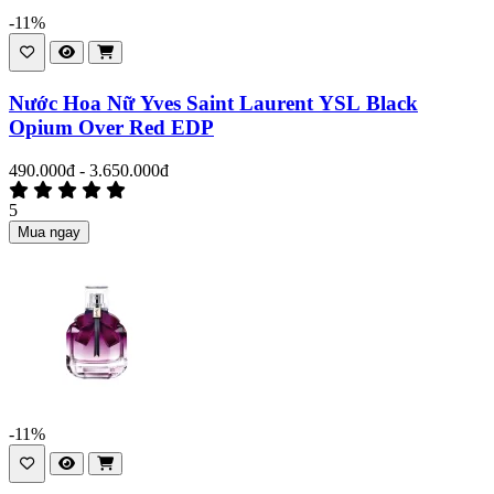
-11%
Nước Hoa Nữ Yves Saint Laurent YSL Black
Opium Over Red EDP
490.000đ - 3.650.000đ
5
Mua ngay
-11%