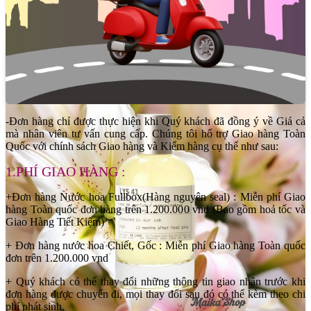
Labo Lys 41 EDP là một quái vật về độ bám tỏa, có thể dễ dàng lưu
lại trên da từ 8 -12 tiếng hoặc hơn.
-Đơn hàng chỉ được thực hiện khi Quý khách đã đồng ý về Giá cả
mà nhân viên tư vấn cung cấp. Chúng tôi hổ trợ Giao hàng Toàn
Quốc với chính sách Giao hàng và Kiểm hàng cụ thể như sau:
1.PHÍ GIAO HÀNG :
+Đơn hàng Nước hoa Fullbox(Hàng nguyên seal) : Miễn phí Giao
hàng Toàn quốc đơn hàng trên 1.200.000 vnd (Bao gồm hoả tốc và
Giao Hàng Tiết Kiệm)
+ Đơn hàng nước hoa Chiết, Gốc : Miễn phí Giao hàng Toàn quốc
đơn trên 1.200.000 vnd
+ Quý khách có thể thay đổi những thông tin giao nhận trước khi
đơn hàng được chuyển đi, mọi thay đổi sau đó có thể kèm theo chi
phí phát sinh.