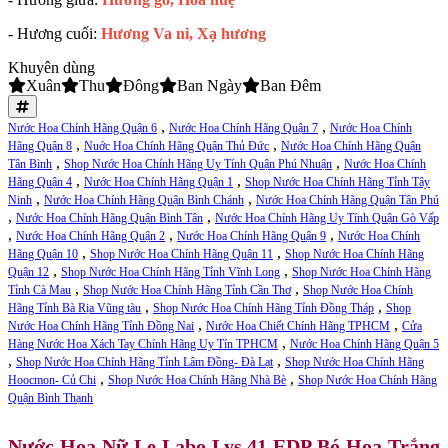
- Hương cuối:
Hương Va ni, Xạ hương
Khuyên dùng
Xuân
Thu
Đông
Ban Ngày
Ban Đêm
,
,
Nước Hoa Chính Hãng Quận 6
Nước Hoa Chính Hãng Quận 7
Nước Hoa Chính
,
,
Hãng Quận 8
Nuớc Hoa Chính Hãng Quận Thủ Đức
Nước Hoa Chính Hãng Quận
,
,
Tân Bình
Shop Nước Hoa Chính Hãng Uy Tính Quận Phú Nhuận
Nước Hoa Chính
,
,
Hãng Quận 4
Nước Hoa Chính Hãng Quận 1
Shop Nước Hoa Chính Hãng Tỉnh Tây
,
,
Ninh
Nước Hoa Chính Hãng Quận Bình Chánh
Nước Hoa Chính Hãng Quận Tân Phú
,
,
Nước Hoa Chính Hãng Quận Bình Tân
Nước Hoa Chính Hãng Uy Tính Quận Gò Vấp
,
,
,
Nước Hoa Chính Hãng Quận 2
Nước Hoa Chính Hãng Quận 9
Nước Hoa Chính
,
,
Hãng Quận 10
Shop Nước Hoa Chính Hãng Quận 11
Shop Nước Hoa Chính Hãng
,
,
Quận 12
Shop Nước Hoa Chính Hãng Tỉnh Vĩnh Long
Shop Nước Hoa Chính Hãng
,
,
Tỉnh Cà Mau
Shop Nước Hoa Chính Hãng Tỉnh Cần Thơ
Shop Nước Hoa Chính
,
,
Hãng Tỉnh Bà Rịa Vũng tàu
Shop Nước Hoa Chính Hãng Tỉnh Đồng Tháp
Shop
,
,
Nước Hoa Chính Hãng Tỉnh Đồng Nai
Nước Hoa Chiết Chính Hãng TPHCM
Cửa
,
Hàng Nước Hoa Xách Tay Chính Hãng Uy Tín TPHCM
Nước Hoa Chính Hãng Quận 5
,
,
Shop Nước Hoa Chính Hãng Tỉnh Lâm Đồng- Đà Lạt
Shop Nước Hoa Chính Hãng
,
,
Hoocmon- Củ Chi
Shop Nước Hoa Chính Hãng Nhà Bè
Shop Nước Hoa Chính Hãng
Quận Bình Thạnh
Nước Hoa Nữ Le Labo Lys 41 EDP Bó Hoa Trắng