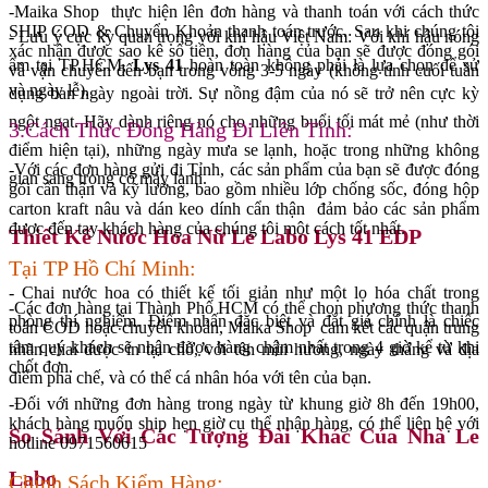
-Maika Shop thực hiện lên đơn hàng và thanh toán với cách thức
SHIP COD & Chuyển Khoản thanh toán trước. Sau khi chúng tôi
- Lưu ý cực kỳ quan trọng với khí hậu Việt Nam: Với khí hậu nóng
xác nhận được sao kê số tiền, đơn hàng của bạn sẽ được đóng gói
ẩm tại TP.HCM,
Lys 41
hoàn toàn không phải là lựa chọn để sử
và vận chuyển đến bạn trong vòng 3-5 ngày (không tính cuối tuần
và ngày lễ).
dụng ban ngày ngoài trời. Sự nồng đậm của nó sẽ trở nên cực kỳ
ngột ngạt. Hãy dành riêng nó cho những buổi tối mát mẻ (như thời
3.Cách Thức Đóng Hàng Đi Liên Tỉnh:
điểm hiện tại), những ngày mưa se lạnh, hoặc trong những không
-Với các đơn hàng gửi đi Tỉnh, các sản phẩm của bạn sẽ được đóng
gian sang trọng có máy lạnh.
gói cẩn thận và kỹ lưỡng, bao gồm nhiều lớp chống sốc, đóng hộp
carton kraft nâu và dán keo dính cẩn thận đảm bảo các sản phẩm
được đến tay khách hàng của chúng tôi một cách tốt nhất.
Thiết Kế Nước Hoa Nữ Le Labo Lys 41 EDP
Tại TP Hồ Chí Minh:
- Chai nước hoa có thiết kế tối giản như một lọ hóa chất trong
-Các đơn hàng tại Thành Phố HCM có thể chọn phương thức thanh
phòng thí nghiệm. Điểm nhấn đặc biệt và đắt giá chính là chiếc
toán COD hoặc chuyển khoản, Maika Shop cam kết các quận trung
tâm quý khách sẽ nhận được hàng chậm nhất trong 4 giờ kể từ khi
nhãn chai được in tại chỗ, với tên mùi hương, ngày tháng và địa
chốt đơn.
điểm pha chế, và có thể cá nhân hóa với tên của bạn.
-Đối với những đơn hàng trong ngày từ khung giờ 8h đến 19h00,
khách hàng muốn ship hẹn giờ cụ thể nhận hàng, có thể liên hệ với
So Sánh Với Các Tượng Đài Khác Của Nhà Le
hotline 0971560615
Labo
Chính Sách Kiểm Hàng: