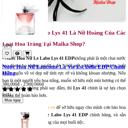
Kết Luận : Tại Sao Lys 41 Là Nữ Hoàng Của Các
Loài Hoa Trắng Tại Maika Shop?
-20%
-
Nước Hoa Nữ Le Labo Lys 41 EDP
không phải là một chai nước
hoa dành cho những người e dè. Nó là một vũ khí của sự tự tin, một
Nước Hoa Nữ Lancome La Vie Est Belle EDP Chính
Hãng
tuyên ngôn về vẻ đẹp nữ tính rực rỡ và không khoan nhượng. Nếu
bạn là một người yêu hoa trắng, muốn sở hữu một mùi hương có thể
380.000đ - 2.900.000đ
khiến cả căn phòng phải say đắm, thì
Lys 41
chính là sự lựa chọn
5
(1)
không thể hoàn hảo hơn.
Mua ngay
- Hãy đến với
MaikaShop.vn
để sở hữu ngay cho mình cơn bão hoa
trắng
Nước Hoa Nữ Le Labo Lys 41 EDP
chính hãng, và sẵn
sàng để trở thành nữ hoàng của mọi buổi tiệc.