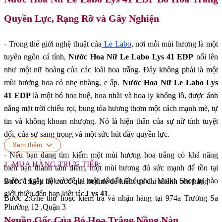
Quyền Lực, Rạng Rỡ và Gây Nghiện
- Trong thế giới nghệ thuật của
Le Labo
, nơi mỗi mùi hương là một
tuyên ngôn cá tính,
Nước Hoa Nữ Le Labo Lys 41 EDP
nổi lên
như một nữ hoàng của các loài hoa trắng. Đây không phải là một
mùi hương hoa cỏ nhẹ nhàng, e ấp.
Nước Hoa Nữ Le Labo Lys
41 EDP
là một bó hoa huệ, hoa nhài và hoa ly khổng lồ, được ánh
nắng mặt trời chiếu rọi, bung tỏa hương thơm một cách mạnh mẽ, tự
tin và không khoan nhượng. Nó là hiện thân của sự nữ tính tuyệt
đối, của sự sang trọng và một sức hút đầy quyền lực.
Xem thêm
- Nếu bạn đang tìm kiếm một mùi hương hoa trắng có khả năng
1. MUA HÀNG TRỰC TIẾP:
biến bạn thành tâm điểm, một mùi hương đủ sức mạnh để tồn tại
suốt cả ngày dài và để lại một dấu ấn khó phai, Maika Shop tự hào
Bước 1:Liên hệ trước qua hotline để kiểm tra chi nhánh còn hàng
giới thiệu đến bạn kiệt tác
Lys 41
.
Bước 2:Ghé thử hoặc kiểm tra và nhận hàng tại 974a Trường Sa
Phường 12 ,Quận 3
Nguồn Gốc Của Bó Hoa Trắng Nồng Nàn