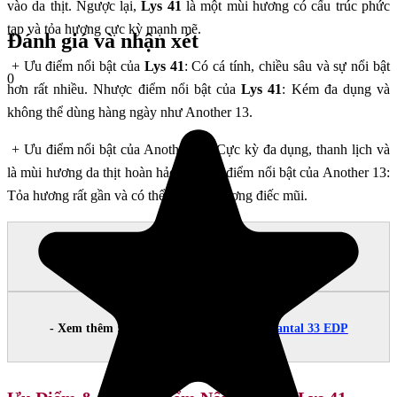
vào da thịt. Ngược lại,
Lys 41
là một mùi hương có cấu trúc phức
tạp và tỏa hương cực kỳ mạnh mẽ.
Đánh giá và nhận xét
+ Ưu điểm nổi bật của
Lys 41
: Có cá tính, chiều sâu và sự nổi bật
0
hơn rất nhiều. Nhược điểm nổi bật của
Lys 41
: Kém đa dụng và
không thể dùng hàng ngày như Another 13.
+ Ưu điểm nổi bật của Another 13: Cực kỳ đa dụng, thanh lịch và
là mùi hương da thịt hoàn hảo. Nhược điểm nổi bật của Another 13:
Tỏa hương rất gần và có thể gây hiện tượng điếc mũi.
- Xem thêm :
Nước Hoa Nữ Le Labo Lys 41 EDP
- Xem thêm :
Nước Hoa Unisex Le Labo Santal 33 EDP