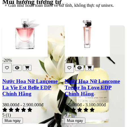
Mùi hương tương tự
+ Gần như hoàn toàn thiên về nữ tính, không thực sự unisex.
+ Giá thành rất cao.
-20%
-9%
Nước Hoa Nữ Lancome
Nước Hoa Nữ Lancome
La Vie Est Belle EDP
Tresor In Love EDP
Chính Hãng
Chính Hãng
380.000đ - 2.900.000đ
420.000đ - 3.100.000đ
5
(1)
5
Mua ngay
Mua ngay