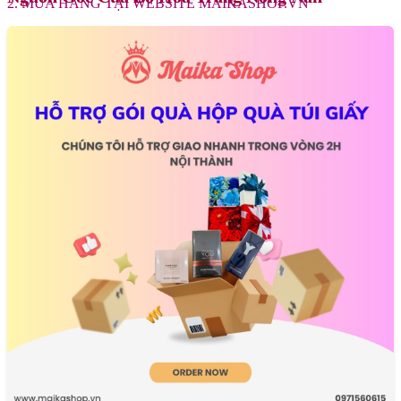
2. MUA HÀNG TẠI WEBSITE MAIKASHOP.VN
- Ra mắt vào năm 2013,
Nước Hoa Nữ Le Labo Lys 41 EDP
là
tác phẩm của nhà pha chế tài ba Daphné Bugey (người cũng đã tạo
ra Rose 31). Con số
41
trong tên gọi chính là số lượng nguyên liệu
được sử dụng để tạo nên bản giao hưởng phức tạp này. Dù được
định vị là unisex,
Lys 41
thuộc nhóm hương Hoa cỏ (Floral) và
mang một linh hồn nữ tính cực kỳ rõ rệt.
Khám Phá Chi Tiết Từng Tầng Hương Nước Hoa
Nữ Le Labo Lys 41 EDP Những Đóa Hoa Trắng
-
Nước Hoa Nữ Le Labo Lys 41 EDP
là một mùi hương hoa trắng
đậm đặc, nơi các nốt hương hòa quyện và bung tỏa mạnh mẽ ngay
từ những giây đầu tiên.
- Sự Bùng Nổ Của Hoa Huệ và Hoa Nhài Không có sự khởi đầu
nhẹ nhàng của cam chanh,
Nước Hoa Nữ Le Labo Lys 41 EDP
đi