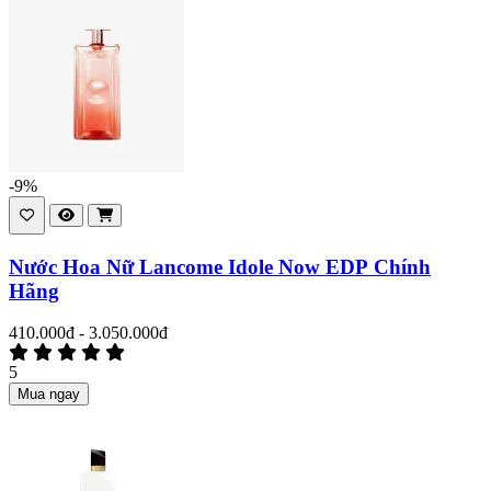
-9%
Nước Hoa Nữ Lancome Idole Now EDP Chính
Hãng
410.000đ - 3.050.000đ
5
Mua ngay