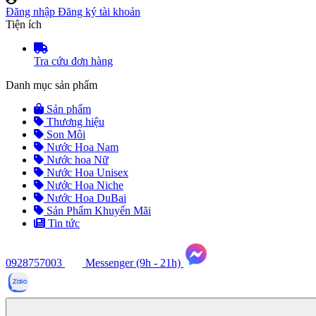
Đăng nhập
Đăng ký tài khoản
Tiện ích
Tra cứu đơn hàng
Danh mục sản phẩm
Sản phẩm
Thương hiệu
Son Môi
Nước Hoa Nam
Nước hoa Nữ
Nước Hoa Unisex
Nước Hoa Niche
Nước Hoa DuBai
Sản Phẩm Khuyến Mãi
Tin tức
0928757003
Messenger (9h - 21h)
Tư
vấn
ngay
(9h