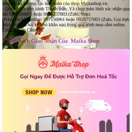
khoản vào 1 trong các tài khoản của shop Maikashop.vn.
- Quý khách tiến hành Thanh toán. Và chụp màn hình xác nhận qua
sdt 0971560615 hoặc 0928757003 (Zalo, Sms)
-Hãy liên hệ Hotline: 097156061 hoặc 0928757003 (Zalo, Gọi trực
tiếp). Nếu có bất kỳ khó khăn nào trong quá trình mua sắm online.
Chân Thành Cám Ơn.
Chính Sách Giao Nhận Của Maika Shop
Cảm Nhận Nước Hoa Nữ Le Labo Lys 41 EDP
-
Nước Hoa Nữ Le Labo Lys 41 EDP
là một mùi hương hoa trắng
cực kỳ đậm đặc, ngọt ngào, sang trọng và có phần hướng ngoại. Nó
là hiện thân của sự nữ tính rạng rỡ, của một người phụ nữ tự tin, yêu
đời và không ngại thể hiện bản thân.
- Độ lưu hương (Longevity): Cực kỳ khủng. Nước Hoa Nữ Le