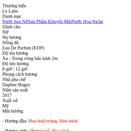
Thương hiệu
Le Labo
Danh mục
Nước hoa Nữ
Sản Phẩm Khuyến Mãi
Nước Hoa Niche
Dành cho
Nữ
Họ hương
Nồng độ
Eau De Parfum (EDP)
Độ tỏa hương
Xa - Trong vòng bán kính 2m
Độ lưu hương
8 giờ - 12 giờ
Phong cách hương
Nhà pha chế
Daphne Bugey
Năm sản xuất
2017
Xuất xứ
Mỹ
Mùi hương
- Hương đầu:
Hoa huệ trắng, Hoa nhài
- Hương giữa:
Hương gỗ, Hoa huệ