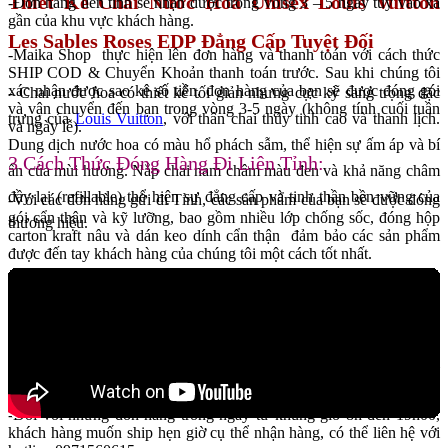
Thiết Kế Chai Nước Hoa Unisex Louis Vuitton
-Đơn hàng liên tỉnh sẽ nhận được trong vòng 3 – 5 ngày tuỳ vào xa
gần của khu vực khách hàng.
Les Sables Roses EDP Đẳng Cấp Tuyệt Đối
-Maika Shop thực hiện lên đơn hàng và thanh toán với cách thức
SHIP COD & Chuyển Khoản thanh toán trước. Sau khi chúng tôi
xác nhận được sao kê số tiền, đơn hàng của bạn sẽ được đóng gói
- Chai nước hoa có thiết kế tối giản nhưng cực kỳ sang trọng đặc
và vận chuyển đến bạn trong vòng 3-5 ngày (không tính cuối tuần
trưng của
Louis Vuitton
, với thân chai thủy tinh cao và thanh lịch.
và ngày lễ).
Dung dịch nước hoa có màu hổ phách sẫm, thể hiện sự ấm áp và bí
3.Cách Thức Đóng Hàng Đi Liên Tỉnh:
ẩn của mùi hương. Nắp chai nam châm màu đen và khả năng châm
đầy lại (refillable) thể hiện sự đẳng cấp và tinh thần bền vững của
-Với các đơn hàng gửi đi Tỉnh, các sản phẩm của bạn sẽ được đóng
gói cẩn thận và kỹ lưỡng, bao gồm nhiều lớp chống sốc, đóng hộp
thương hiệu.
carton kraft nâu và dán keo dính cẩn thận đảm bảo các sản phẩm
được đến tay khách hàng của chúng tôi một cách tốt nhất.
Tại TP Hồ Chí Minh:
-Các đơn hàng tại Thành Phố HCM có thể chọn phương thức thanh
toán COD hoặc chuyển khoản, Maika Shop cam kết các quận trung
tâm quý khách sẽ nhận được hàng chậm nhất trong 4 giờ kể từ khi
chốt đơn.
-Đối với những đơn hàng trong ngày từ khung giờ 8h đến 19h00,
khách hàng muốn ship hẹn giờ cụ thể nhận hàng, có thể liên hệ với