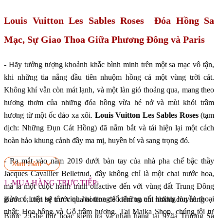
Louis Vuitton Les Sables Roses Đóa Hồng Sa
Mạc, Sự Giao Thoa Giữa Phương Đông và Paris
- Hãy tưởng tượng khoảnh khắc bình minh trên một sa mạc vô tận,
khi những tia nắng đầu tiên nhuộm hồng cả một vùng trời cát.
Không khí vẫn còn mát lạnh, và một làn gió thoảng qua, mang theo
hương thơm của những đóa hồng vừa hé nở và mùi khói trầm
hương từ một ốc đảo xa xôi.
Louis Vuitton Les Sables Roses
(tạm
dịch: Những Đụn Cát Hồng) đã nắm bắt và tái hiện lại một cách
hoàn hảo khung cảnh đầy ma mị, huyền bí và sang trọng đó.
- Ra mắt vào năm 2019 dưới bàn tay của nhà pha chế bậc thầy
Xem thêm
Jacques Cavallier Belletrud, đây không chỉ là một chai nước hoa,
1. MUA HÀNG TRỰC TIẾP:
mà là một cuộc hành trình olfactive đến với vùng đất Trung Đông
giàu có, một sự tôn vinh hai trong số những nốt hương huyền thoại
Bước 1:Liên hệ trước qua hotline để kiểm tra chi nhánh còn hàng
nhất: Hoa hồng và Gỗ trầm hương. Tại Maika Shop, chúng tôi tự
Bước 2:Ghé thử hoặc kiểm tra và nhận hàng tại 974a Trường Sa