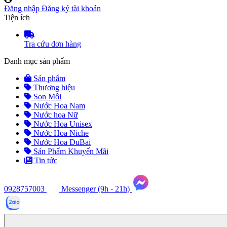
Đăng nhập
Đăng ký tài khoản
Tiện ích
Tra cứu đơn hàng
Danh mục sản phẩm
Sản phẩm
Thương hiệu
Son Môi
Nước Hoa Nam
Nước hoa Nữ
Nước Hoa Unisex
Nước Hoa Niche
Nước Hoa DuBai
Sản Phẩm Khuyến Mãi
Tin tức
0928757003
Messenger (9h - 21h)
Tư
vấn
ngay
(9h