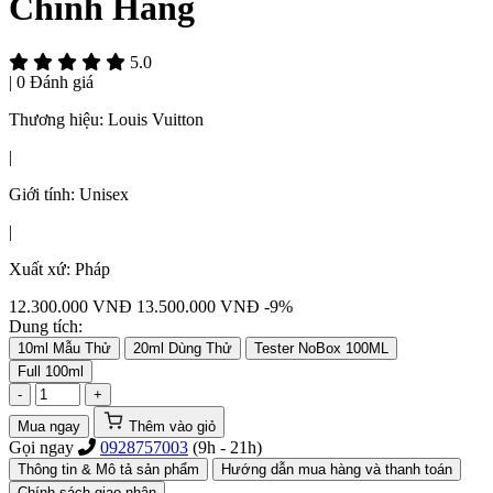
Chính Hãng
5.0
|
0 Đánh giá
Thương hiệu:
Louis Vuitton
|
Giới tính:
Unisex
|
Xuất xứ:
Pháp
12.300.000
VNĐ
13.500.000 VNĐ
-9%
Dung tích:
10ml Mẫu Thử
20ml Dùng Thử
Tester NoBox 100ML
Full 100ml
-
+
Mua ngay
Thêm vào giỏ
Gọi ngay
0928757003
(9h - 21h)
Thông tin & Mô tả sản phẩm
Hướng dẫn mua hàng và thanh toán
Chính sách giao nhận