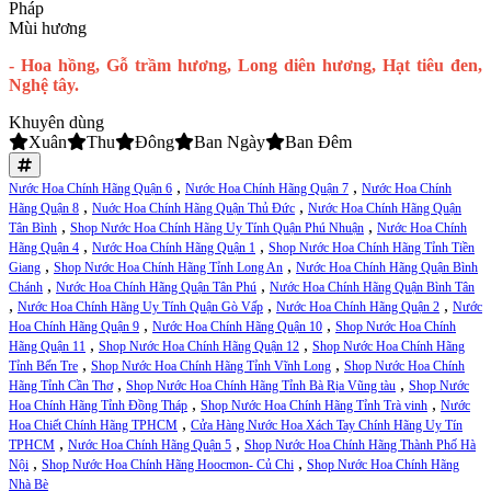
Pháp
Mùi hương
- Hoa hồng, Gỗ trầm hương, Long diên hương, Hạt tiêu đen,
Nghệ tây.
Khuyên dùng
Xuân
Thu
Đông
Ban Ngày
Ban Đêm
,
,
Nước Hoa Chính Hãng Quận 6
Nước Hoa Chính Hãng Quận 7
Nước Hoa Chính
,
,
Hãng Quận 8
Nuớc Hoa Chính Hãng Quận Thủ Đức
Nước Hoa Chính Hãng Quận
,
,
Tân Bình
Shop Nước Hoa Chính Hãng Uy Tính Quận Phú Nhuận
Nước Hoa Chính
,
,
Hãng Quận 4
Nước Hoa Chính Hãng Quận 1
Shop Nước Hoa Chính Hãng Tỉnh Tiền
,
,
Giang
Shop Nước Hoa Chính Hãng Tỉnh Long An
Nước Hoa Chính Hãng Quận Bình
,
,
Chánh
Nước Hoa Chính Hãng Quận Tân Phú
Nước Hoa Chính Hãng Quận Bình Tân
,
,
,
Nước Hoa Chính Hãng Uy Tính Quận Gò Vấp
Nước Hoa Chính Hãng Quận 2
Nước
,
,
Hoa Chính Hãng Quận 9
Nước Hoa Chính Hãng Quận 10
Shop Nước Hoa Chính
,
,
Hãng Quận 11
Shop Nước Hoa Chính Hãng Quận 12
Shop Nước Hoa Chính Hãng
,
,
Tỉnh Bến Tre
Shop Nước Hoa Chính Hãng Tỉnh Vĩnh Long
Shop Nước Hoa Chính
,
,
Hãng Tỉnh Cần Thơ
Shop Nước Hoa Chính Hãng Tỉnh Bà Rịa Vũng tàu
Shop Nước
,
,
Hoa Chính Hãng Tỉnh Đồng Tháp
Shop Nước Hoa Chính Hãng Tỉnh Trà vinh
Nước
,
Hoa Chiết Chính Hãng TPHCM
Cửa Hàng Nước Hoa Xách Tay Chính Hãng Uy Tín
,
,
TPHCM
Nước Hoa Chính Hãng Quận 5
Shop Nước Hoa Chính Hãng Thành Phố Hà
,
,
Nội
Shop Nước Hoa Chính Hãng Hoocmon- Củ Chi
Shop Nước Hoa Chính Hãng
Nhà Bè