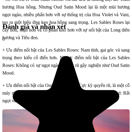
hương Hoa hồng. Nhưng Oud Satin Mood lại là một mùi hương
ngọt ngào, nhiều phấn hơn với sự thống trị của Hoa Violet và Vani,
tạo ra một hiệu ứng kẹo hoa hồng sang trọng. Les Sables Roses lại
Đánh giá và nhận xét
cay hơn, mặn hơn và có phần khô hơn với sự nổi bật của Long diên
hương và Tiêu đen.
0
+ Ưu điểm nổi bật của Les Sables Roses: Nam tính, gai góc và sang
trọng theo kiểu cổ điển hơn. Nhược điểm nổi bật của Les Sables
Roses: Không có sự ngọt ngào, quyến rũ gây nghiện như Oud Satin
Mood.
+ Ưu điểm nổi bật của Oud Satin Mood: Cực kỳ quyến rũ, là một cỗ
máy nhận lời khen. Nhược điểm nổi bật của Oud Satin Mood: Rất
ngọt và có nhiều phấn, kén người dùng hơn.