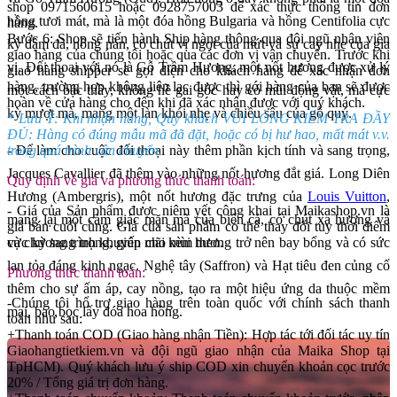
shop 0971560615 hoặc 0928757003 để xác thực thông tin đơn
hồng tươi mát, mà là một đóa hồng Bulgaria và hồng Centifolia cực
hàng.
Bước 6: Shop sẽ tiến hành Ship hàng thông qua đội ngũ nhân viên
kỳ đậm đà, nồng nàn, có chút vị ngọt của mứt và sự cay nhẹ của gia
giao hàng của chúng tôi hoặc qua các đơn vị vận chuyển. Trước khi
vị. Đối thoại với nó là Gỗ Trầm Hương, một nốt hương được xử lý
giao hàng shipper sẽ gọi điện cho khách hàng để xác nhận đơn
hàng, trường hợp không liên lạc được thì gói hàng của bạn sẽ được
một cách bậc thầy, không hề gai góc hay có mùi động vật, mà cực
hoàn về cửa hàng cho đến khi đã xác nhận được với quý khách.
kỳ mượt mà, mang một làn khói nhẹ và chiều sâu của gỗ quý.
* Lưu Ý: Khi nhận hàng, Quý khách VUI LÒNG KIỂM TRA ĐẦY
ĐỦ: Hàng có đúng mẫu mã đã đặt, hoặc có bị hư hao, mất mát v.v.
- Để làm cho cuộc đối thoại này thêm phần kịch tính và sang trọng,
trong quá trình vận chuyển.
Jacques Cavallier đã thêm vào những nốt hương đắt giá. Long Diên
Quy định về giá và phương thức thanh toán:
Hương (Ambergris), một nốt hương đặc trưng của
Louis Vuitton
,
- Giá của Sản phẩm được niêm yết công khai tại Maikashop.vn là
mang lại một cảm giác mặn mà của biển cả, có chút xạ hương và
giá bán cuối cùng. Giá của sản phẩm có thể thay đổi tùy thời điểm
cực kỳ sang trọng, giúp cho mùi hương trở nên bay bổng và có sức
và chương trình khuyến mãi kèm theo.
lan tỏa đáng kinh ngạc. Nghệ tây (Saffron) và Hạt tiêu đen củng cố
Phương thức thanh toán:
thêm cho sự ấm áp, cay nồng, tạo ra một hiệu ứng da thuộc mềm
-Chúng tôi hổ trợ giao hàng trên toàn quốc với chính sách thanh
mại, bao bọc lấy đóa hoa hồng.
toán như sau:
+Thanh toán COD (Giao hàng nhận Tiền): Hợp tác tới đối tác uy tín
Giaohangtietkiem.vn và đội ngũ giao nhận của Maika Shop tại
TpHCM). Quý khách lưu ý ship COD xin chuyển khoản cọc trước
20% / Tổng giá trị đơn hàng.