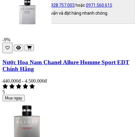
- Liên hệ ngay Hotline:
0928.757.003
hoặc
0971.560.615
(Zalo/SMS) để được tư vấn và đặt hàng nhanh chóng.
Chân Thành Cảm Ơn.
-9%
Nước Hoa Nam Chanel Allure Homme Sport EDT
Chính Hãng
440.000đ - 4.500.000đ
5
Mua ngay