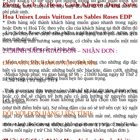
+ Quý khách có thể thay đổi những thông tin giao nhận trước khi
Phong Cách & Hoàn Cảnh Khuyên Dùng Nước
đơn hàng được chuyển đi, mọi thay đổi sau đó có thể kèm theo chi
phí phát sinh.
Hoa Unisex Louis Vuitton Les Sables Roses EDP
* Đơn hàng nội thành khách hàng muốn giao nhanh trong ngày
hoặc Đơn vị Hoả Tốc theo yêu cầu của khách hàng tại thời điểm đó
- Les Sables Roses dành cho những người trưởng thành, tự tin, yêu
phí vận chuyển sẽ được thông báo và áp dụng cước phí chênh lệch
theo thời điểm đó.
thích những mùi hương sang trọng, có chiều sâu và muốn một mùi
hương thực sự đẳng cấp và khác biệt.
2.CHÍNH SÁCH GIAO ĐƠN – NHẬN ĐƠN :
- Hoàn cảnh: Đây là chai nước hoa dành riêng cho những dịp đặc
ĐỐI VỚI ĐƠN HÀNG NỘI THÀNH:
biệt và trang trọng nhất: những buổi tiệc blacktie, đám cưới, những
-Maika Shop phục vụ giao hàng từ 9h – 21h00 hàng ngày từ Thứ 2
sự kiện cấp cao hoặc những buổi hẹn hò quan trọng.
– Chủ Nhật ( trừ ngày Tết )
-Thời gian giao đơn trong vòng 24h kể từ khi đặt đơn thành công
- Lưu ý với khí hậu Việt Nam: Với khí hậu nóng ẩm tại TP.HCM,
hoặc có thể sẽ chậm trễ hơn nếu có ảnh hưởng từ nguyên nhân
Les Sables Roses hoàn toàn không phải là lựa chọn cho ban ngày
khách quan.
(như thời điểm hiện tại). Sự nồng đậm của nó sẽ trở nên cực kỳ ngột
ĐỐI VỚI ĐƠN HÀNG LIÊN TỈNH:
ngạt. Hãy dành riêng nó cho những buổi tối mát mẻ, những ngày
mưa se lạnh, hoặc trong những không gian sang trọng có máy lạnh.
-Đơn hàng liên tỉnh sẽ được giao cho Đơn Vị Vận Chuyển vào
chiều mỗi ngày ( trừ Chủ Nhật bên giao hàng không nhận đơn ).