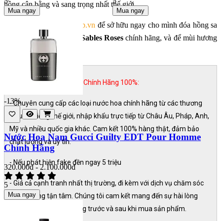
5
5
hồng cân bằng và sang trọng nhất thế giới.
Mua ngay
Mua ngay
- Hãy đến với
MaikaShop.vn
để sở hữu ngay cho mình đóa hồng sa
mạc
Louis Vuitton Les Sables Roses
chính hãng, và để mùi hương
nói lên đẳng cấp của bạn.
MAIKA SHOP Nước Hoa Chính Hãng 100%:
-13%
- Chuyên cung cấp các loại nước hoa chính hãng từ các thương
hiệu nổi tiếng thế giới, nhập khẩu trực tiếp từ Châu Âu, Pháp, Anh,
Mỹ và nhiều quốc gia khác. Cam kết 100% hàng thật, đảm bảo
Nước Hoa Nam Gucci Guilty EDT Pour Homme
chất lượng và uy tín.
Chính Hãng
- Nếu phát hiện fake đền ngay 5 triệu
320.000đ - 2.100.000đ
- Giá cả cạnh tranh nhất thị trường, đi kèm với dịch vụ chăm sóc
5
Mua ngay
khách hàng tận tâm. Chúng tôi cam kết mang đến sự hài lòng
tuyệt đối cho khách hàng trước và sau khi mua sản phẩm.