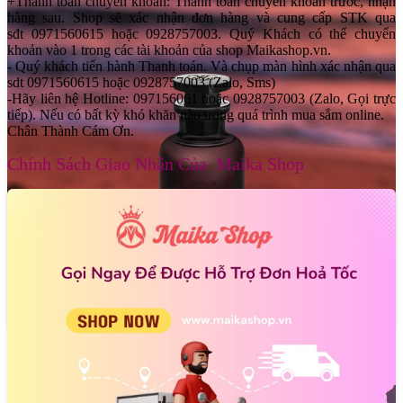
+Thanh toán chuyển khoản: Thanh toán chuyển khoản trước, nhận
hàng sau. Shop sẽ xác nhận đơn hàng và cung cấp STK qua
sđt 0971560615 hoặc 0928757003. Quý Khách có thể chuyển
khoản vào 1 trong các tài khoản của shop Maikashop.vn.
- Quý khách tiến hành Thanh toán. Và chụp màn hình xác nhận qua
sdt 0971560615 hoặc 0928757003 (Zalo, Sms)
-Hãy liên hệ Hotline: 097156061 hoặc 0928757003 (Zalo, Gọi trực
tiếp). Nếu có bất kỳ khó khăn nào trong quá trình mua sắm online.
Chân Thành Cám Ơn.
Chính Sách Giao Nhận Của Maika Shop
- Xem thêm :
Nước Hoa Unisex Louis Vuitton Ombre Nomade EDP