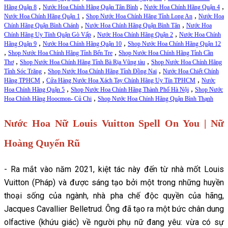
,
,
,
Hãng Quận 8
Nước Hoa Chính Hãng Quận Tân Bình
Nước Hoa Chính Hãng Quận 4
,
,
Nước Hoa Chính Hãng Quận 1
Shop Nước Hoa Chính Hãng Tỉnh Long An
Nước Hoa
,
,
Chính Hãng Quận Bình Chánh
Nước Hoa Chính Hãng Quận Bình Tân
Nước Hoa
,
,
Chính Hãng Uy Tính Quận Gò Vấp
Nước Hoa Chính Hãng Quận 2
Nước Hoa Chính
,
,
Hãng Quận 9
Nước Hoa Chính Hãng Quận 10
Shop Nước Hoa Chính Hãng Quận 12
,
,
Shop Nước Hoa Chính Hãng Tỉnh Bến Tre
Shop Nước Hoa Chính Hãng Tỉnh Cần
,
,
Thơ
Shop Nước Hoa Chính Hãng Tỉnh Bà Rịa Vũng tàu
Shop Nước Hoa Chính Hãng
,
,
Tỉnh Sóc Trăng
Shop Nước Hoa Chính Hãng Tỉnh Đồng Nai
Nước Hoa Chiết Chính
,
,
Hãng TPHCM
Cửa Hàng Nước Hoa Xách Tay Chính Hãng Uy Tín TPHCM
Nước
,
,
Hoa Chính Hãng Quận 5
Shop Nước Hoa Chính Hãng Thành Phố Hà Nội
Shop Nước
,
Hoa Chính Hãng Hoocmon- Củ Chi
Shop Nước Hoa Chính Hãng Quận Bình Thạnh
Nước Hoa Nữ Louis Vuitton Spell On You | Nữ
Hoàng Quyến Rũ
- Ra mắt vào năm 2021, kiệt tác này đến từ nhà mốt Louis
Vuitton (Pháp) và được sáng tạo bởi một trong những huyền
thoại sống của ngành, nhà pha chế độc quyền của hãng,
Jacques Cavallier Belletrud. Ông đã tạo ra một bức chân dung
olfactive (khứu giác) về người phụ nữ đang yêu: vừa có sự