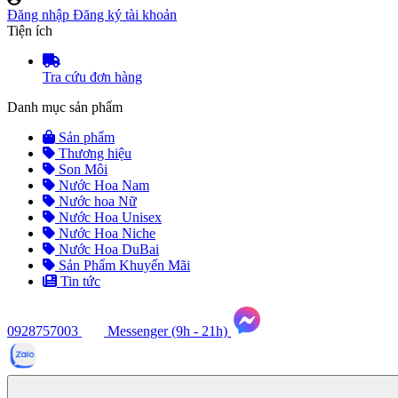
Đăng nhập
Đăng ký tài khoản
Tiện ích
Tra cứu đơn hàng
Danh mục sản phẩm
Sản phẩm
Thương hiệu
Son Môi
Nước Hoa Nam
Nước hoa Nữ
Nước Hoa Unisex
Nước Hoa Niche
Nước Hoa DuBai
Sản Phẩm Khuyến Mãi
Tin tức
0928757003
Messenger (9h - 21h)
Tư
vấn
ngay
(9h