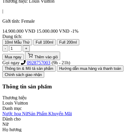
Thương hiệu:
Louis Vuitton
|
Giới tính:
Female
14.900.000
VNĐ
15.000.000 VNĐ
-1%
Dung tích:
10ml Mẫu Thử
Full 100ml
Full 200ml
-
+
Mua ngay
Thêm vào giỏ
Gọi ngay
0928757003
(9h - 21h)
Thông tin & Mô tả sản phẩm
Hướng dẫn mua hàng và thanh toán
Chính sách giao nhận
Thông tin sản phẩm
Thương hiệu
Louis Vuitton
Danh mục
Nước hoa Nữ
Sản Phẩm Khuyến Mãi
Dành cho
Nữ
Họ hương