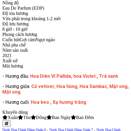
Nồng độ
Eau De Parfum (EDP)
Độ tỏa hương
Vừa phải trong khoảng 1-2 mét
Độ lưu hương
8 giờ - 10 giờ
Phong cách hương
Cuốn hút
Gợi cảm
Ngọt ngào
Nhà pha chế
Năm sản xuất
2021
Xuất xứ
Mùi hương
- Hương đầu:
Hoa Diên Vĩ Pallida, hoa Violet., Trà xanh
- Hương giữa:
Cỏ vetiver, Hoa hồng, Hoa Sambac, Mật ong,
Mật ong.
- Hương cuối:
Hoa keo., Xạ hương trắng
Khuyên dùng
Xuân
Thu
Đông
Ban Ngày
Ban Đêm
,
,
Nước Hoa Chính Hãng Quận 6
Nước Hoa Chính Hãng Quận 7
Nước Hoa Chính